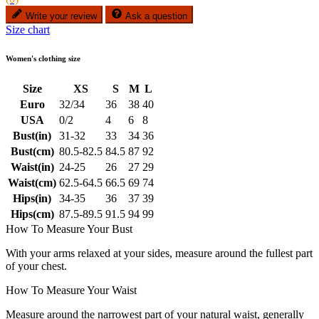
Write your review
Ask a question
Size chart
Women's clothing size
Size
XS
S
M
L
Euro
32/34
36
38
40
USA
0/2
4
6
8
Bust(in)
31-32
33
34
36
Bust(cm)
80.5-82.5
84.5
87
92
Waist(in)
24-25
26
27
29
Waist(cm)
62.5-64.5
66.5
69
74
Hips(in)
34-35
36
37
39
Hips(cm)
87.5-89.5
91.5
94
99
How To Measure Your Bust
With your arms relaxed at your sides, measure around the fullest part
of your chest.
How To Measure Your Waist
Measure around the narrowest part of your natural waist, generally