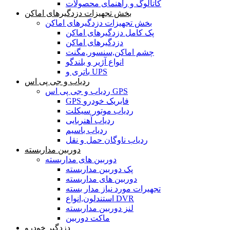
کاتالوگ و راهنمای محصولات
بخش تجهیزات دزدگیرهای اماکن
بخش تجهیزات دزدگیرهای اماکن
پک کامل دزدگیرهای اماکن
دزدگیرهای اماکن
چشم اماکن,سنسور,مگنت
انواع آژیر و بلندگو
باتری و UPS
ردیاب و جی پی اس
ردیاب و جی پی اس GPS
GPS فابریک خودرو
ردیاب موتور سیکلت
ردیاب آهنربایی
ردیاب باسیم
ردیاب ناوگان حمل و نقل
دوربین مداربسته
دوربین های مداربسته
پک دوربین مداربسته
دوربین های مداربسته
تجهیرات مورد نیاز مدار بسته
استندلون,انواع DVR
لنز دوربین مداربسته
ماکت دوربین
دزدگیر خودرو