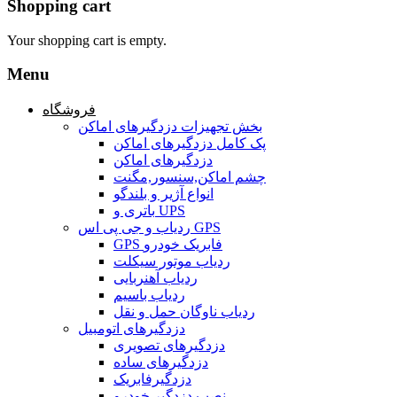
Shopping cart
Your shopping cart is empty.
Menu
فروشگاه
بخش تجهیزات دزدگیرهای اماکن
پک کامل دزدگیرهای اماکن
دزدگیرهای اماکن
چشم اماکن,سنسور,مگنت
انواع آژیر و بلندگو
باتری و UPS
ردیاب و جی پی اس GPS
GPS فابریک خودرو
ردیاب موتور سیکلت
ردیاب آهنربایی
ردیاب باسیم
ردیاب ناوگان حمل و نقل
دزدگیرهای اتومبیل
دزدگیرهای تصویری
دزدگیرهای ساده
دزدگیرفابریک
نصب دزدگیر خودرو