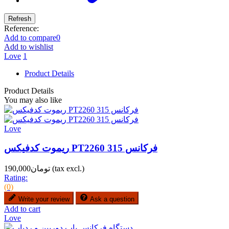
Reference:
Add to compare
0
Add to wishlist
Love
1
Product Details
Product Details
You may also like
Love
ریموت کدفیکس PT2260 فرکانس 315
(tax excl.)
تومان190,000
Rating:
(0)
Write your review
Ask a question
Add to cart
Love