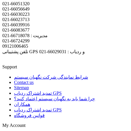
021-66051320
021-66056649
021-66030223
021-66023713
021-66039916
021-66083677
مدیریت : 66718078-021
021-66724299
09121006465
تلفن پشتیبانی GPS و ردیاب : 66029031-021
Support
شرایط نمایندگی شرکت نگهبان سیستم
Contact us
Sitemap
تمدید اشتراک ردیاب GPS
چرا شما باید به نگهبان سیستم اعتماد کنید؟
همکاران
تمدید اشتراک ردیاب GPS
قوانین فروشگاه
My Account