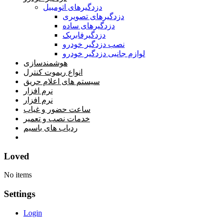
دزدگیرهای اتومبیل
دزدگیرهای تصویری
دزدگیرهای ساده
دزدگیرفابریک
نصب دزدگیر خودرو
لوازم جانبی دزدگیر خودرو
هوشمندسازی
انواع ریموت کنترل
سیستم های اعلام حریق
نرم افزار
نرم افزار
ساعت حضور و غیاب
خدمات نصب و تعمیر
ردیاب های باسیم
خانه
Loved
No items
Settings
Login