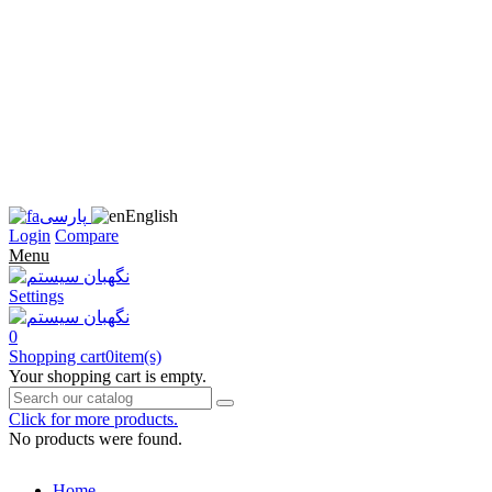
زبان
سایت
را
به
فارسی
تغییر
دهید
متوجه
شدم
English
پارسی
Login
Compare
Menu
Settings
0
Shopping cart
0
item(s)
Your shopping cart is empty.
Click for more products.
No products were found.
Home