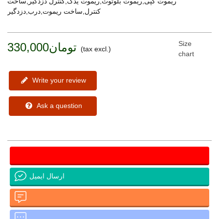
ریموت کپی,ریموت بلوتوث,ریموت یدک,کنترل دزدگیر,ساخت
کنترل,ساخت ریموت,درب,دزدگیر
Size
تومان330,000
(tax excl.)
chart
Write your review
Ask a question
ارسال ایمیل