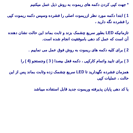
* جهت کپی کردن دکمه های ریموت به روش ذیل عمل میکنیم
1 ) ابتدا دکمه مورد نظر ازریموت اصلی را فشرده وسپس دکمه ریموت کپی
را فشرده نگه دارید ،
تازمانیکه LED بطور سریع چشمک بزند و ثابت بماند این حالت نشان دهنده
آن است که عمل کد دهی باموفقیت انجام شده است.
2 ) برای کلیه دکمه های ریموت به روش فوق عمل می نماییم .
3 ) برای تایید واتمام کارکپی ، دکمه قفل بیصدا ( 3 ) وجستجو (4 ) را
همزمان فشرده نگهدارید تا LED سریع چشمک زده وثابت بماند پس از این
حالت ، عملیات کپی
یا کد دهی پایان پذیرفته وریموت جدید قابل استفاده میباشد
یموت بلوتوثی - نحوه کد دهی به ریموت خام برای درب پارکینگ - اموزش کد دهی به ریموت خام برا
جامپر magicar 110 - روش کددهی به ریموت بلوتوز - ريموت بلوتوثي - ریموت کنترل 433 مگا هرتز - روش کددهی
 ریموت بلوتوثی - ریمت بلوتوثی - نحوه کد دادن ریموت 132 - کد دادن به ریموت 433 - کدهی به ریموت دزدگیرهای بلوتوثی -