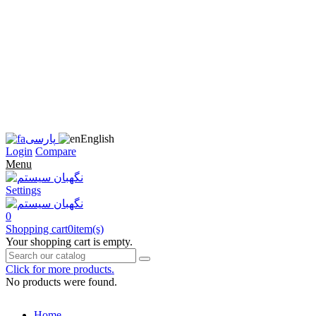
زبان
سایت
را
به
فارسی
تغییر
دهید
متوجه
شدم
English
پارسی
Login
Compare
Menu
Settings
0
Shopping cart
0
item(s)
Your shopping cart is empty.
Click for more products.
No products were found.
Home