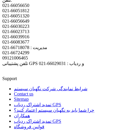
تلفن:
021-66056650
021-66051812
021-66051320
021-66056649
021-66030223
021-66023713
021-66039916
021-66083677
مدیریت : 66718078-021
021-66724299
09121006465
تلفن پشتیبانی GPS و ردیاب : 66029031-021
Support
شرایط نمایندگی شرکت نگهبان سیستم
Contact us
Sitemap
تمدید اشتراک ردیاب GPS
چرا شما باید به نگهبان سیستم اعتماد کنید؟
همکاران
تمدید اشتراک ردیاب GPS
قوانین فروشگاه