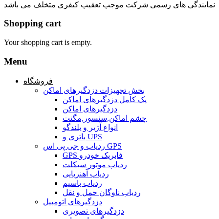
نمایندگی های رسمی شرکت موجب تعقیب کیفری متخلف می باشد
Shopping cart
Your shopping cart is empty.
Menu
فروشگاه
بخش تجهیزات دزدگیرهای اماکن
پک کامل دزدگیرهای اماکن
دزدگیرهای اماکن
چشم اماکن,سنسور,مگنت
انواع آژیر و بلندگو
باتری و UPS
ردیاب و جی پی اس GPS
GPS فابریک خودرو
ردیاب موتور سیکلت
ردیاب آهنربایی
ردیاب باسیم
ردیاب ناوگان حمل و نقل
دزدگیرهای اتومبیل
دزدگیرهای تصویری