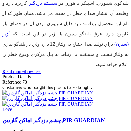
بلندگوي شيپوري، اسپيكر يا هورن در
سيستم دزدگير
كاربرد دارد و
وظيفه آن انتشار صداي خطر در محيط مي باشد. همان طور كه از
نام اين محصول پيداست، به دليل شيپوري بودن آن در فضاي باز
كاربرد دارد. فرق بلندگو سيرن يا آژير در اين است كه
آژير
(سيرن)
براي توليد صدا احتياج به ولتاژ
12
دارد ولي در بلندگو نيازي
به ولتاژ نيست و مستقيم با ارتباط به پنل مركزي وقوع خطر را
اعلام خواهد نمود.
Read more
Show less
Product Details
Reference
78
Customers who bought this product also bought:
Love
چشم دزدگیر اماکن گاردین,PIR GUARDIAN