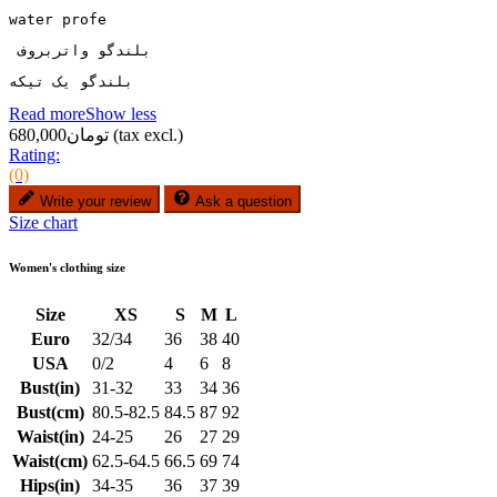
water profe
 بلندگو واتربروف 
بلندگو یک تیکه
Read more
Show less
(tax excl.)
تومان680,000
Rating:
(0)
Write your review
Ask a question
Size chart
Women's clothing size
Size
XS
S
M
L
Euro
32/34
36
38
40
USA
0/2
4
6
8
Bust(in)
31-32
33
34
36
Bust(cm)
80.5-82.5
84.5
87
92
Waist(in)
24-25
26
27
29
Waist(cm)
62.5-64.5
66.5
69
74
Hips(in)
34-35
36
37
39