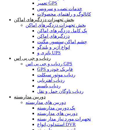
تعمیر GPS
خدمات نصب و سرویس
کاتالوگ و راهنمای محصولات
بخش تجهیزات دزدگیرهای اماکن
بخش تجهیزات دزدگیرهای اماکن
پک کامل دزدگیرهای اماکن
دزدگیرهای اماکن
چشم اماکن,سنسور,مگنت
انواع آژیر و بلندگو
باتری و UPS
ردیاب و جی پی اس
ردیاب و جی پی اس GPS
GPS فابریک خودرو
ردیاب موتور سیکلت
ردیاب آهنربایی
ردیاب باسیم
ردیاب ناوگان حمل و نقل
دوربین مداربسته
دوربین های مداربسته
پک دوربین مداربسته
دوربین های مداربسته
تجهیرات مورد نیاز مدار بسته
استندلون,انواع DVR
لنز دوربین مداربسته