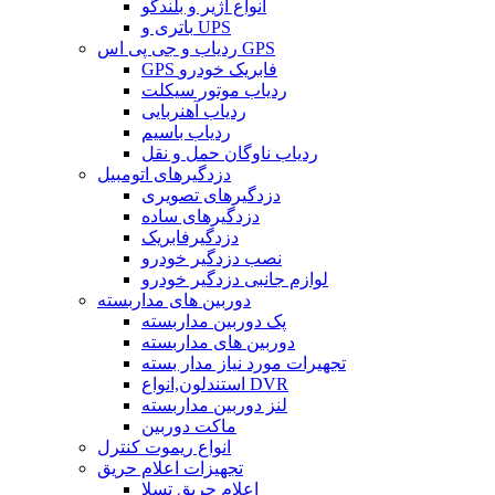
انواع آژیر و بلندگو
باتری و UPS
ردیاب و جی پی اس GPS
GPS فابریک خودرو
ردیاب موتور سیکلت
ردیاب آهنربایی
ردیاب باسیم
ردیاب ناوگان حمل و نقل
دزدگیرهای اتومبیل
دزدگیرهای تصویری
دزدگیرهای ساده
دزدگیرفابریک
نصب دزدگیر خودرو
لوازم جانبی دزدگیر خودرو
دوربین های مداربسته
پک دوربین مداربسته
دوربین های مداربسته
تجهیرات مورد نیاز مدار بسته
استندلون,انواع DVR
لنز دوربین مداربسته
ماکت دوربین
انواع ریموت کنترل
تجهیزات اعلام حریق
اعلام حریق تسلا