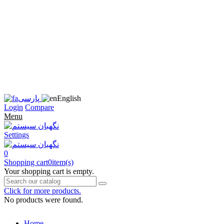
زبان
سایت
را
به
فارسی
تغییر
دهید
متوجه
شدم
English
پارسی
Login
Compare
Menu
Settings
0
Shopping cart
0
item(s)
Your shopping cart is empty.
Click for more products.
No products were found.
Home