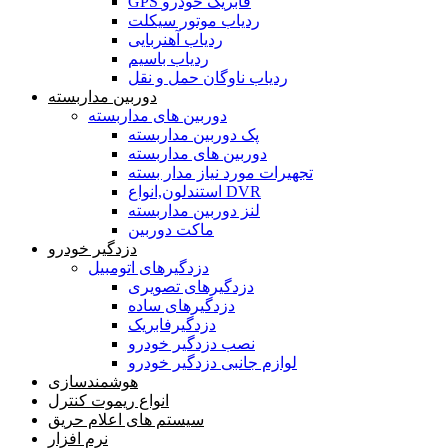
GPS فابریک خودرو
ردیاب موتور سیکلت
ردیاب آهنربایی
ردیاب باسیم
ردیاب ناوگان حمل و نقل
دوربین مداربسته
دوربین های مداربسته
پک دوربین مداربسته
دوربین های مداربسته
تجهیرات مورد نیاز مدار بسته
استندلون,انواع DVR
لنز دوربین مداربسته
ماکت دوربین
دزدگیر خودرو
دزدگیرهای اتومبیل
دزدگیرهای تصویری
دزدگیرهای ساده
دزدگیرفابریک
نصب دزدگیر خودرو
لوازم جانبی دزدگیر خودرو
هوشمندسازی
انواع ریموت کنترل
سیستم های اعلام حریق
نرم افزار