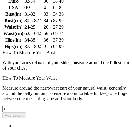
Euro
32/34
36
38
40
USA
0/2
4
6
8
Bust(in)
31-32
33
34
36
Bust(cm)
80.5-82.5
84.5
87
92
Waist(in)
24-25
26
27
29
Waist(cm)
62.5-64.5
66.5
69
74
Hips(in)
34-35
36
37
39
Hips(cm)
87.5-89.5
91.5
94
99
How To Measure Your Bust
With your arms relaxed at your sides, measure around the fullest part
of your chest.
How To Measure Your Waist
Measure around the narrowest part of your natural waist, generally
around the belly button. To ensure a comfortable fit, keep one finger
between the measuring tape and your body.
Add to cart