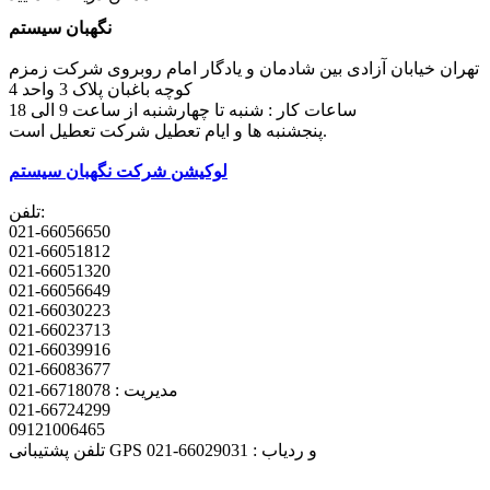
نگهبان سیستم
تهران خیابان آزادی بین شادمان و یادگار امام روبروی شرکت زمزم
کوچه باغبان پلاک 3 واحد 4
ساعات کار : شنبه تا چهارشنبه از ساعت 9 الی 18
پنجشنبه ها و ایام تعطیل شرکت تعطیل است.
لوکیشن شرکت نگهبان سیستم
تلفن:
021-66056650
021-66051812
021-66051320
021-66056649
021-66030223
021-66023713
021-66039916
021-66083677
مدیریت : 66718078-021
021-66724299
09121006465
تلفن پشتیبانی GPS و ردیاب : 66029031-021