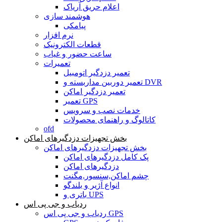
اعلام حریق آریاک
هوشمند سازی
پیامکی
نرم افزار
قطعات الکترونیک
ساعت حضور و غیاب
تعمیرات
تعمیر دزدگیر اتومبیل
تعمیر دوربین مداربسته و DVR
تعمیر دزدگیر اماکن
تعمیر GPS
خدمات نصب و سرویس
کاتالوگ و راهنمای محصولات
ofd
بخش تجهیزات دزدگیرهای اماکن
بخش تجهیزات دزدگیرهای اماکن
پک کامل دزدگیرهای اماکن
دزدگیرهای اماکن
چشم اماکن,سنسور,مگنت
انواع آژیر و بلندگو
باتری و UPS
ردیاب و جی پی اس
ردیاب و جی پی اس GPS