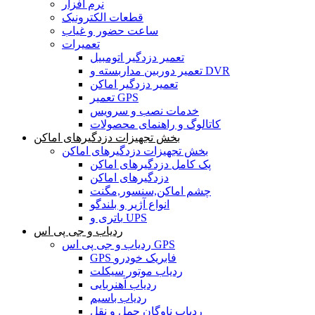
نرم افزار
قطعات الکترونیک
ساعت حضور و غیاب
تعمیرات
تعمیر دزدگیر اتومبیل
تعمیر دوربین مداربسته و DVR
تعمیر دزدگیر اماکن
تعمیر GPS
خدمات نصب و سرویس
کاتالوگ و راهنمای محصولات
بخش تجهیزات دزدگیرهای اماکن
بخش تجهیزات دزدگیرهای اماکن
پک کامل دزدگیرهای اماکن
دزدگیرهای اماکن
چشم اماکن,سنسور,مگنت
انواع آژیر و بلندگو
باتری و UPS
ردیاب و جی پی اس
ردیاب و جی پی اس GPS
GPS فابریک خودرو
ردیاب موتور سیکلت
ردیاب آهنربایی
ردیاب باسیم
ردیاب ناوگان حمل و نقل