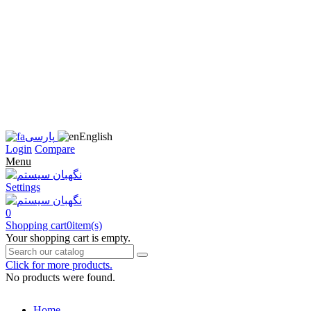
زبان
سایت
را
به
فارسی
تغییر
دهید
متوجه
شدم
English
پارسی
Login
Compare
Menu
Settings
0
Shopping cart
0
item(s)
Your shopping cart is empty.
Click for more products.
No products were found.
Home