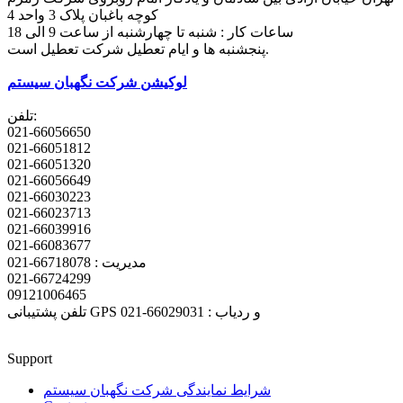
کوچه باغبان پلاک 3 واحد 4
ساعات کار : شنبه تا چهارشنبه از ساعت 9 الی 18
پنجشنبه ها و ایام تعطیل شرکت تعطیل است.
لوکیشن شرکت نگهبان سیستم
تلفن:
021-66056650
021-66051812
021-66051320
021-66056649
021-66030223
021-66023713
021-66039916
021-66083677
مدیریت : 66718078-021
021-66724299
09121006465
تلفن پشتیبانی GPS و ردیاب : 66029031-021
Support
شرایط نمایندگی شرکت نگهبان سیستم