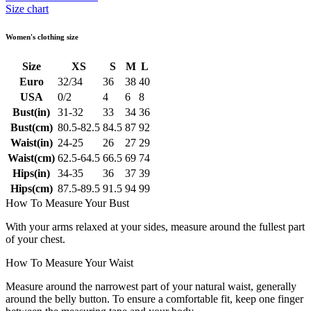
Size chart
Women's clothing size
Size
XS
S
M
L
Euro
32/34
36
38
40
USA
0/2
4
6
8
Bust(in)
31-32
33
34
36
Bust(cm)
80.5-82.5
84.5
87
92
Waist(in)
24-25
26
27
29
Waist(cm)
62.5-64.5
66.5
69
74
Hips(in)
34-35
36
37
39
Hips(cm)
87.5-89.5
91.5
94
99
How To Measure Your Bust
With your arms relaxed at your sides, measure around the fullest part
of your chest.
How To Measure Your Waist
Measure around the narrowest part of your natural waist, generally
around the belly button. To ensure a comfortable fit, keep one finger