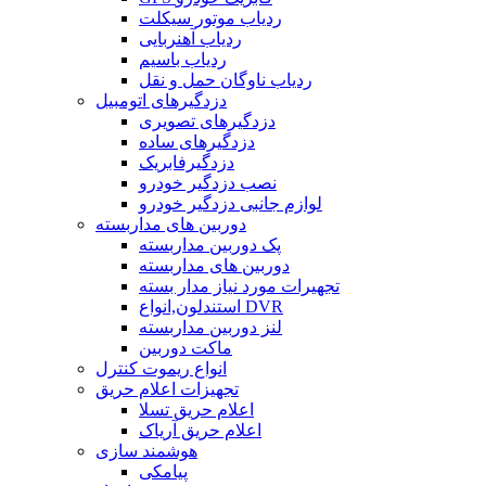
ردیاب موتور سیکلت
ردیاب آهنربایی
ردیاب باسیم
ردیاب ناوگان حمل و نقل
دزدگیرهای اتومبیل
دزدگیرهای تصویری
دزدگیرهای ساده
دزدگیرفابریک
نصب دزدگیر خودرو
لوازم جانبی دزدگیر خودرو
دوربین های مداربسته
پک دوربین مداربسته
دوربین های مداربسته
تجهیرات مورد نیاز مدار بسته
استندلون,انواع DVR
لنز دوربین مداربسته
ماکت دوربین
انواع ریموت کنترل
تجهیزات اعلام حریق
اعلام حریق تسلا
اعلام حریق آریاک
هوشمند سازی
پیامکی