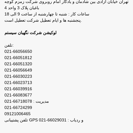
تهران خیابان آزادی بین شادمان و یادگار امام روبروی شرکت زمزم کوچه
باغبان پلاک 3 واحد 4
ساعات کار : شنبه تا چهارشنبه از ساعت 9 الی 18
پنجشنبه ها و ایام تعطیل شرکت تعطیل است.
لوکیشن شرکت نگهبان سیستم
تلفن:
021-66056650
021-66051812
021-66051320
021-66056649
021-66030223
021-66023713
021-66039916
021-66083677
مدیریت : 66718078-021
021-66724299
09121006465
تلفن پشتیبانی GPS و ردیاب : 66029031-021