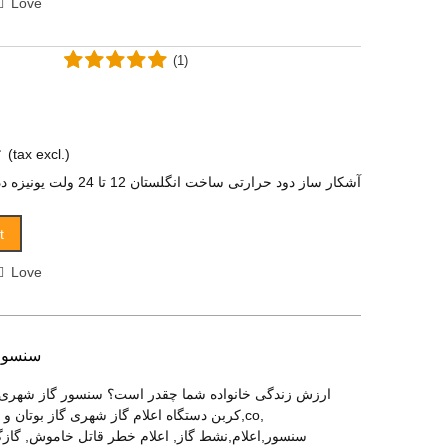
Love
(1)
(tax excl.)
آشکار ساز دود حرارتی ساخت انگلستان 12 تا 24 ولت یونیزه ددکتور دود و حرارت
t
Love
سنسور 
ارزش زندگی خانواده شما چقدر است؟ سنسور گاز شهری 
کربن دستگاه اعلام گاز شهری گاز بوتان و گاز
سنسور,اعلام,نشط گاز, اعلام خطر قاتل خاموش, گاز