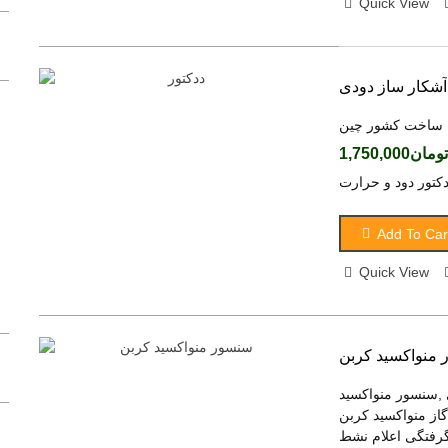
Quick View
دستگاه حضور و غیاب مدل F20W
(tax excl.)
تومان12,000,000
دستگاه حضور و غیاب ZKT مدل UF100
آشکار ساز دودی
(tax excl.)
تومان25,800,000
ساخت کشور چین
دستگاه حضور و غیابZKT,F70
تومان1,750,000
(tax excl.)
تومان16,600,000
Add To Car
Quick View
ریموت یدک دزدگیر چیرکار
(tax excl.)
تومان3,300,000
ریموت دزدگیر فایروال
منواکسید کربن
(tax excl.)
تومان690,000
,سنسور منواکسید
 منواکسید کربن,co,
ریموت تصویری ماجیکار702
گرفتگی اعلام نشط