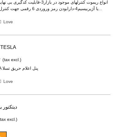
انواع ریموت کنترلهای موجود در بازار3-قابلی
یا آژیربیسیم4-دارابودن رمز وروردی 6 رقمی جهت کنترل دستگاه5- دارای 4...
Love
اعلام حریق تسلا,ESLA
(tax excl.)
اعلام حریق TESLA پنل اعلام حریق تسلا
Love
دیتکتور بیسیم 
(tax excl.)