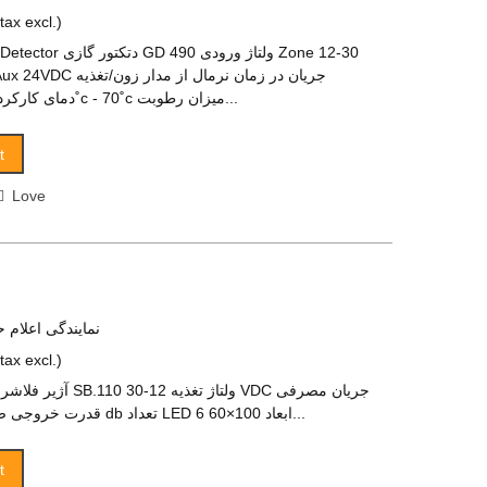
(tax excl.)
Gas &amp; Heat Detector
35mA/50mA دمای کارکرد -10˚c - 70˚c میزان رطوبت...
t
Love
نمایندگی اعلام ح
(tax excl.)
n
50± 5 mA قدرت خروجی صدا 100 db تعداد LED 6 ابعاد 100×60...
t