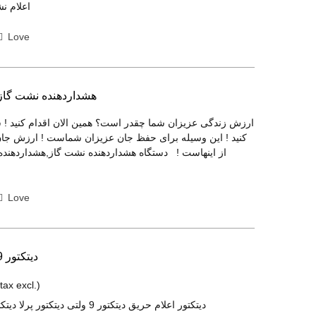
co2,اعلام نشط گاز شهری
Love
هشداردهنده نشت گاز
ارزش زندگی عزیزان شما چقدر است؟ همین الان اقدام کنید ! 
کنید ! این وسیله برای حفظ جان عزیزان شماست ! ارزش جان
از اینهاست ! دستگاه هشداردهنده نشت گاز,هشداردهند
Love
دیتکتور 9 ولت خانگی,پرلا
(tax excl.)
دیتکتور اعلام حریق دیتکتور 9 ولتی دیتکتور پرلا دیتکتور دود سنسور دود