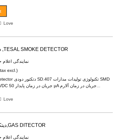
t
Love
دتکتور دودی تسلا ,TESAL SMOKE DETECTOR
نمایندگی اعلام ح
(tax excl.)
ptical Smoke Detector
ولتاژ تغذیه 12-30 VDC جریان در زمان پایدار 50 µA جریان در زمان آلارم...
Love
دیتکتور حرارتی تسلا,GAS DITECTOR
نمایندگی اعلام ح