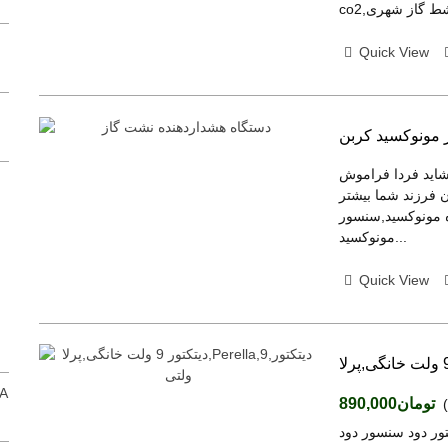
(tax excl.)
تومان3,800,000
ریموت تصویری M100
Quick View
(tax excl.)
تومان3,800,000
ریموت تله ماتیکس,telematix
 مونوكسيد کربن
(tax excl.)
تومان2,570,000
شاید فردا فراموش
ریموت تصویری ماجیکار گلد 100اصلی
 فرزند شما بیشتر
(tax excl.)
تومان3,800,000
ه مونوكسيد,سنسور
مونوكسيد...
Quick View
کنترل ریموتی 12 کانال LRC055
(tax excl.)
تومان4,270,000
کنترل ریموتی 4 کاناله برد بلند LR4042
پیامکی ریموتی 8 کاناله تایمردار LG8858 رل
تومان890,000
(tax excl.)
تومان5,130,000