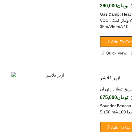
تومان260,000
 دتکتور گازی GD 490 ولتاژ ورودی Zone 12-30
VDC ولتاژ کمکی Aux 24VDC جریان در زمان نرمال از مدار زون/تغذیه
Add To Car
Quick View
آژیر فلاشر
ریق تسلا در تهران
تومان675,000
Sounder Beaco آژیر فلاشر SB.110 ولتاژ تغذیه 12-30 VDC جریان مصرفی
Add To Car