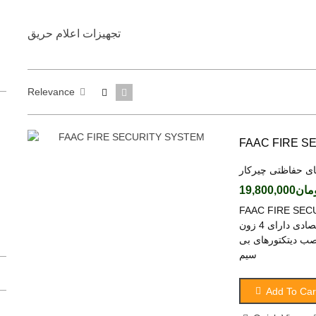
تجهیزات اعلام حریق
Relevance
FAAC FIRE S
ای حفاظتی چیرکار
ن19,800,000
گاه اعلام حریق فک 4 زون 12 ولت
دستگاه حضور و غیاب مدل MB20VL
دارای ریموت کنترل قابل نصب بر اماکن زیر 6 طبقه کاملا اقتصادی دارای 4 زون
ه گارانتی قابلیت نصب دیتکتورهای بی
(tax excl.)
تومان23,000,000
سیم
دستگاه حضور و غیاب ZKT مدل LX17
(tax excl.)
تومان15,400,000
Add To Car