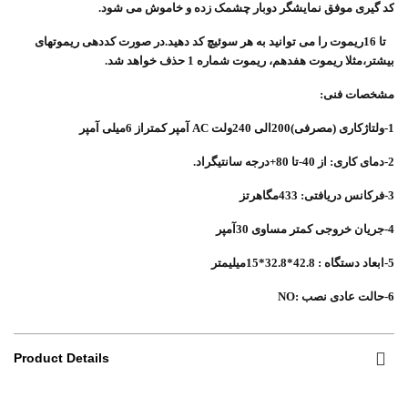
کد گیری موفق نمایشگر دوبار چشمک زده و خاموش می شود.
تا 16ریموت را می توانید به هر سوئیچ کد دهید.در صورت کددهی ریموتهای
بیشتر،مثلا ریموت هفدهم، ریموت شماره 1 حذف خواهد شد.
مشخصات فنی:
1-ولتاژکاری (مصرفی)200الی 240ولت
AC
آمپر کمتراز 6میلی آمپر
2-دمای کاری: از 40-تا 80+درجه سانتیگراد.
3-فرکانس دریافتی: 433مگاهرتز
4-جریان خروجی کمتر مساوی 30آمپر
5-ابعاد دستگاه : 42.8*32.8*15میلیمتر
6-حالت عادی نصب :
NO
Product Details