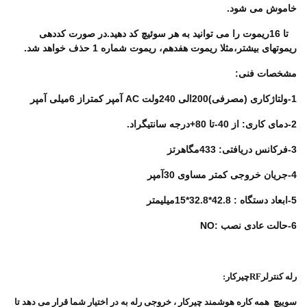
خاموش می شود.
تا 16ریموت را می توانید به هر سوئیچ کد دهید.در صورت کددهی
ریموتهای بیشتر،مثلا ریموت هفدهم، ریموت شماره 1 حذف خواهد شد.
مشخصات فنی:
1-ولتاژکاری (مصرفی)200الی 240ولت
AC
آمپر کمتراز 6میلی آمپر
2-دمای کاری: از 40-تا 80+درجه سانتیگراد.
3-فرکانس دریافتی: 433مگاهرتز
4-جریان خروجی کمتر مساوی 30آمپر
5-ابعاد دستگاه : 42.8*32.8*15میلیمتر
6-حالت عادی نصب :
NO
رله کنترلر
RF
چیرکار:
سوییچ همه کاره هوشمند چیرکار ، خروجی رله به در اختیار شما قرار می دهد تا