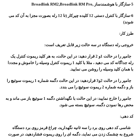
5-سازگار با هوشمندساز
Broadlink RM2,Broadlink RM Pro,
6-سازگار با کنترل دستی 12 کلیده چیرکار (تا 12 رله بصورت مجزا به آن کد می
شوند)
طرز کار:
خروجی رله دستگاه در سه حالت زیر قابل تعریف است:
جامپر را در حالت 1و 2 قرار دهید: در این حالت، به هر کلید ریموت کنترل یک
رله جداگانه کد می دهید ، مثلا با کلید 1 ریموت کنترل وسیله را خاموش و مجددا
با همان کلید وسیله را روشن می نمایید.
جامپر را در حالت 2و3 قراردهید: در این حالت دگمه شماره 1 ریموت سوئیچ را
باز و دگمه شماره 2 ریموت سوئیچ را می بندد.
جامپر را خارج نمایید: در این حالت با نگهداشتن دگمه 1 سوئیچ باز می ماند و به
محض رها نمودن دگمه، سوئیچ بسته می شود.
کد دهی:
شاسی کد دهی روی برد را سه ثانیه نگهدارید، چراغ قرمز روی برد دستگاه
شروع به چشمک زدن می نماید، دگمه ای را روی ریموت فشاردهید، در صورت