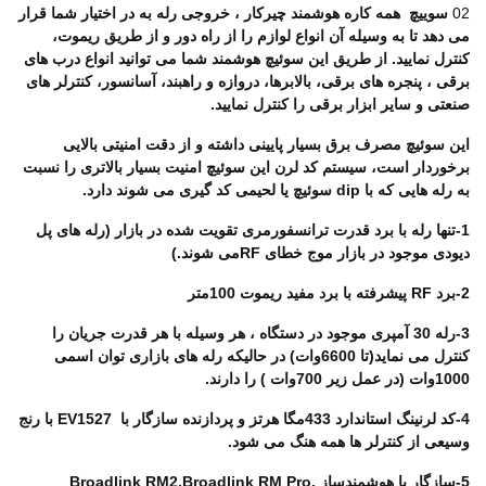
02
سوییچ همه کاره هوشمند چیرکار ، خروجی رله به در اختیار شما قرار
می دهد تا به وسیله آن انواع لوازم را از راه دور و از طریق ریموت،
کنترل نمایید. از طریق این سوئیچ هوشمند شما می توانید انواع درب های
برقی ، پنجره های برقی، بالابرها، دروازه و راهبند، آسانسور، کنترلر های
صنعتی و سایر ابزار برقی را کنترل نمایید.
این سوئیچ مصرف برق بسیار پایینی داشته و از دقت امنیتی بالایی
برخوردار است، سیستم کد لرن این سوئیچ امنیت بسیار بالاتری را نسبت
به رله هایی که با
dip
سوئیچ یا لحیمی کد گیری می شوند دارد.
1-تنها رله با برد قدرت ترانسفورمری تقویت شده در بازار (رله های پل
دیودی موجود در بازار موج خطای
RF
می شوند.)
2-برد
RF
پیشرفته با برد مفید ریموت 100متر
3-رله 30 آمپری موجود در دستگاه ، هر وسیله با هر قدرت جریان را
کنترل می نماید(تا 6600وات) در حالیکه رله های بازاری توان اسمی
1000وات (در عمل زیر 700وات ) را دارند.
4-کد لرنینگ استاندارد 433مگا هرتز و پردازنده سازگار با
EV1527
با رنج
وسیعی از کنترلر ها همه هنگ می شود.
5-سازگار با هوشمندساز
Broadlink RM2,Broadlink RM Pro,