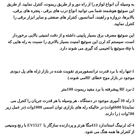
به وسیله آن انواع لوازم را از راه دور و از طریق ریموت، کنترل نمایید. از طریق
این سوئیچ هوشمند شما می توانید انواع درب های برقی ، پنجره های برقی،
بالابرها، دروازه و راهبند، آسانسور، کنترلر های صنعتی و سایر ابزار برقی را
کنترل نمایید.
این سوئیچ مصرف برق بسیار پایینی داشته و از دقت امنیتی بالایی برخوردار
است، سیستم کد لرن این سوئیچ امنیت بسیار بالاتری را نسبت به رله هایی که
با
dip
سوئیچ یا لحیمی کد گیری می شوند دارد.
1-تنها رله با برد قدرت ترانسفورمری تقویت شده در بازار (رله های پل دیودی
موجود در بازار موج خطای
RF
می شوند.)
2-برد
RF
پیشرفته با برد مفید ریموت 100متر
3-رله 30 آمپری موجود در دستگاه ، هر وسیله با هر قدرت جریان را کنترل می
نماید(تا 6600وات) در حالیکه رله های بازاری توان اسمی 1000وات (در عمل زیر
700وات ) را دارند.
4-کد لرنینگ استاندارد 433مگا هرتز و پردازنده سازگار با
EV1527
با رنج وسیعی
از کنترلر ها همه هنگ می شود.