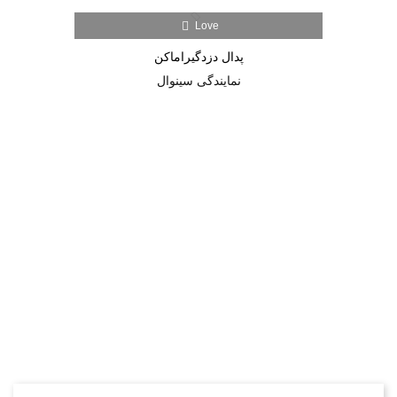
Love
پدال دزدگیراماکن
نمایندگی سینوال