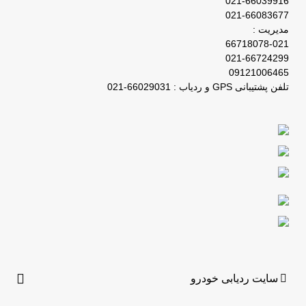
021-66039916
021-66083677
مدیریت :
66718078-021
021-66724299
09121006465
تلفن پشتیبانی GPS و ردیاب : 66029031-021
سایت ردیابی خودرو