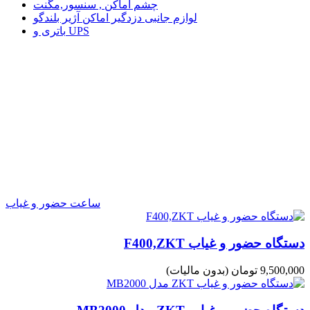
چشم اماکن , سنسور,مگنت
لوازم جانبی دزدگیر اماکن آژیر بلندگو
باتری و UPS
ساعت حضور و غیاب
دستگاه حضور و غیاب F400,ZKT
9,500,000 تومان
(بدون مالیات)