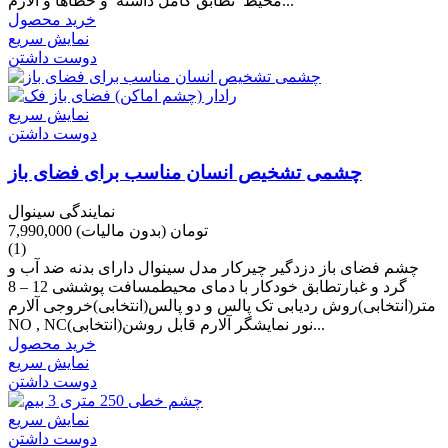
محیط تطابق کامل داشته و خطاها و آلارم...
خرید محصول
نمایش سریع
دوست داشتن
نمایش سریع
دوست داشتن
چشمی تشخیص انسان مناسب برای فضای باز
نمایندگی سینوال
7,990,000 تومان
(بدون مالیات)
(1)
چشم فضای باز دزدگیر چیرکار مدل سینوال دارای بدنه ضد آب و
گرد و غبارتطابق خودکار با دمای محیطمسافت پوششی 12 – 8
متر(انتخابی)روش ردیابی تک پالس و دو پالس(انتخابی)خروجی آلارم
NO , NC(انتخابی)نور نمایشگر آلارم قابل روشن...
خرید محصول
نمایش سریع
دوست داشتن
نمایش سریع
دوست داشتن