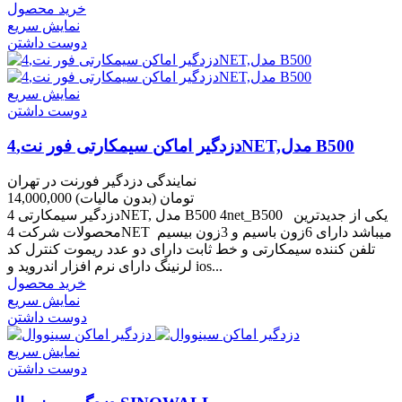
خرید محصول
نمایش سریع
دوست داشتن
نمایش سریع
دوست داشتن
دزدگیر اماکن سیمکارتی فور نت,4NET,مدل B500
نمایندگی دزدگیر فورنت در تهران
14,000,000 تومان
(بدون مالیات)
دزدگیر سیمکارتی 4NET, مدل B500 4net_B500 یکی از جدیدترین
محصولات شرکت 4NET میباشد دارای 6زون باسیم و 3زون بیسیم
تلفن کننده سیمکارتی و خط ثابت دارای دو عدد ریموت کنترل کد
لرنینگ دارای نرم افزار اندروید و ios...
خرید محصول
نمایش سریع
دوست داشتن
نمایش سریع
دوست داشتن