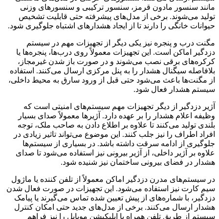
مانند سنسور مادون قرمز، سنسور ترکیبی و سنسورهای وزنی
تولید می‌شوند. برخی از مدل‌های پیشرفته حتی قابلیت تشخیص
حیوانات خانگی را دارند تا از ایجاد هشدارهای اشتباه جلوگیری شود.
مگنت درب و پنجره نیز یکی دیگر از تجهیزات مهم در سیستم
دزدگیر اماکن است. این تجهیزات معمولاً روی درب‌ها، پنجره‌ها یا
کرکره‌های برقی نصب می‌شوند و در صورت باز شدن غیرمجاز،
بلافاصله سیگنال هشدار را به پنل مرکزی ارسال می‌کنند. استفاده
از مگنت‌ها باعث می‌شود حتی قبل از ورود سارق به محیط داخلی،
سیستم هشدار فعال شود.
آژیر دزدگیر از دیگر تجهیزات مهم سیستم‌های امنیتی است که
وظیفه اعلام هشدار را بر عهده دارد. آژیرها معمولاً صدای بسیار
بلندی تولید می‌کنند تا علاوه بر اطلاع دادن به صاحب ملک، توجه
افراد اطراف را نیز جلب کنند. این موضوع می‌تواند تاثیر زیادی در
جلوگیری از ادامه سرقت داشته باشد. در بسیاری از سیستم‌ها
علاوه بر آژیر داخلی، از آژیر بیرونی نیز استفاده می‌شود تا صدای
هشدار در فضای بیرونی ساختمان نیز شنیده شود.
در سیستم‌های مدرن دزدگیر اماکن معمولاً از تلفن کننده یا ماژول
سیم کارت نیز استفاده می‌شود. این تجهیزات در صورت فعال شدن
دزدگیر، با شماره‌های از پیش تعیین شده تماس می‌گیرند یا پیامک
هشدار ارسال می‌کنند. برخی از مدل‌های جدید حتی امکان کنترل
سیستم از طریق تلفن همراه یا اپلیکیشن موبایل را نیز فراهم