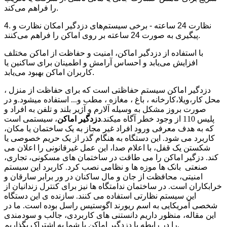
را فراهم می‌کند.
4. نظارت 24 ساعته - برخی سیستم‌های دزدگیر امکان نظارت و
پیگیری به صورت 24 ساعته بر روی اماکن را فراهم می‌کنند.
با استفاده از دزدگیر اماکن، امنیت و حفاظت از اماکن مختلف
افزایش می‌یابد و احساس آرامش و اطمینان برای ساکنین یا
کاربران اماکن بهبود می‌یابد.
دزدگیر اماکن سیستم حفاظتی است که برای حفاظت از منزل ،
محل کار،ویلا،کارخانه ، باغ ، مغازه ، مطب و... استفاده میشود.و در
صورت بروز مشکل به وسیله آلارم و آژیر بلند و تلفن به افراد و
پلیس 110 از وجود خطر آگاه میکند.
دزدگیر اماکن
، سیستمی است
که به هدف معرفی ورود افراد غیر مجاز به یک ساختمان یا مکان،
کاربرد می شود. این دستگاه به هنگام گذر از یک حریم خصوصی یا
شکستن یک قفل، با اعلام صدا، این عمل غیرقانونی را اعلان می‌
کند. دزگیر اماکن را می طاقت در ساختمان های مسکونی، تجاری،
صنعتی بانک ها موزه ها و نظامی نصب کرد. کاربرد این سیستم
امنیتی، محافظت از جان و مال ساکنان در ور برابر سارقان و
خرابکاران است. در ساختمان ندامتگاه ها نیز برای کنترل زندانیان از
این سیستم نظارتی استفاده می کنند. سازنده‌ ی این دستگاه
شخصی آمریکایی به‌ اسم ریورند اگوستیس راسل بوده است. ما در
این مقاله، منظور داریم دانستنی های کاربردی، جالب و سودمندی
را در رابطه با دزدگیر اماکن با شما به اشتراک بگذاریم.