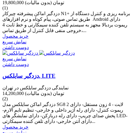
19,800,000 تومان
(بدون مالیات)
(1)
دزدگیر اماکن پیشرفته چیرکار N1+ برنامه ریزی و کنترل دستگاه از
طریق تماس صوتی، پیام کوتاه و نرم افزارهای Android دارای
ریموت بردبالا مجهز به سیستم تلفن کننده سیمکارتی و خط ثابت 4
خروجی منفی قابل کنترل از طریق تماس،...
خرید محصول
نمایش سریع
دوست داشتن
نمایش سریع
دوست داشتن
دزدگیر سایلکس, LITE
نمایندگی دزدگیر سایلکس در تهران
14,200,000 تومان
(بدون مالیات)
(2)
دزدگیر اماکن سایلکس مدل SG8 لایت - 4 زون مستقل- دارای 2
ریموت کنترل- دارای رله آژیر داخلی و خارجی- تنظیم تایم آلارم-
پخش صدای چریپ- دارای رله دربازکن- دارای نمایشگر های LED-
دارای آنتن خارجی- دارای تلفن کننده سیمکارتی...
خرید محصول
نمایش سریع