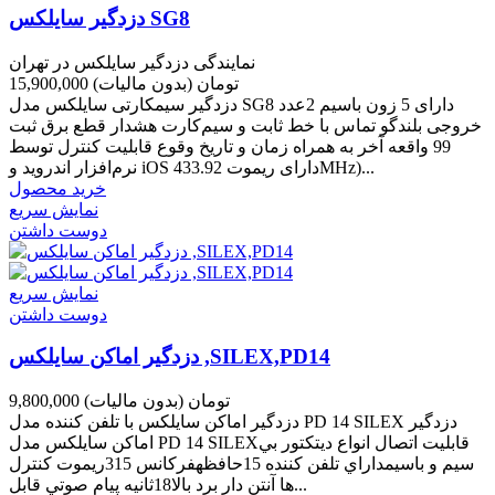
دزدگیر سایلکس SG8
نمایندگی دزدگیر سایلکس در تهران
15,900,000 تومان
(بدون مالیات)
دزدگیر سیمکارتی سایلکس مدل SG8 دارای 5 زون باسیم 2عدد
خروجی بلندگو تماس با خط ثابت و سیم‌کارت هشدار قطع برق ثبت
99 واقعه آخر به همراه زمان و تاریخ وقوع قابلیت کنترل توسط
نرم‌افزار اندروید و iOS دارای ریموت 433.92MHz)...
خرید محصول
نمایش سریع
دوست داشتن
نمایش سریع
دوست داشتن
دزدگير اماکن سايلکس ,SILEX,PD14
9,800,000 تومان
(بدون مالیات)
دزدگير اماکن سايلکس با تلفن کننده مدل PD 14 SILEX دزدگير
اماکن سايلکس مدل PD 14 SILEXقابليت اتصال انواع ديتکتور بي
سيم و باسيمداراي تلفن کننده 15حافظهفرکانس 315ریموت کنترل
ها آنتن دار برد بالا18ثانيه پيام صوتي قابل...