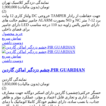
نمایندگی دزدگیر کلاسیک تهران
1,900,000 تومان
(بدون مالیات)
(2)
ولتاژ کاری 12 ولت DC خروجی TAMPER جهت حفاظت از رادار
جامپر تنظیم حالت های ALARM بصورت NO و NC برد 12-7 متر
دارای جامپر LED دارای جامپر پالس زاویه دید 110 درجه مناسب
برای فضای داخلی
خرید محصول
نمایش سریع
دوست داشتن
نمایش سریع
دوست داشتن
چشم دزدگیر اماکن گاردین,PIR GUARDIAN
نمایندگی گاردین
1,850,000 تومان
(بدون مالیات)
(2)
حسگر حرکتی(چشمی) گاردین دارای اسکنر دوگانه جهت مصارف
خانگی ، اداری و تجاری قابل اعتماد و مؤثر، عملکرد مؤثر و ظاهر
جذاب، با نصب ساده، دارای تنظیم خودکار کاملا اتوماتیک با دمای