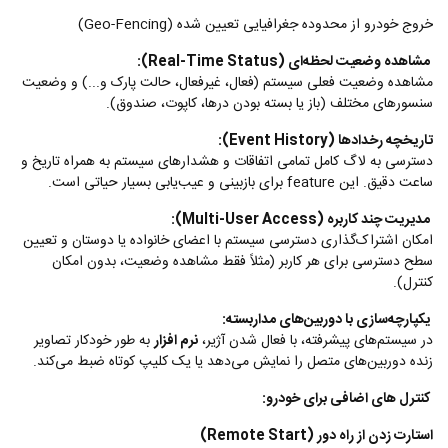
خروج خودرو از محدوده جغرافیایی تعیین شده (Geo-Fencing)
مشاهده وضعیت لحظه‌ای (Real-Time Status):
مشاهده وضعیت فعلی سیستم (فعال، غیرفعال، حالت پارک و...) و وضعیت
سنسورهای مختلف (باز یا بسته بودن درها، کاپوت، صندوق).
تاریخچه رخدادها (Event History):
دسترسی به لاگ کامل تمامی اتفاقات و هشدارهای سیستم به همراه تاریخ و
ساعت دقیق. این feature برای بازبینی و عیب‌یابی بسیار حیاتی است.
مدیریت چند کاربره (Multi-User Access):
امکان اشتراک‌گذاری دسترسی سیستم با اعضای خانواده یا دوستان و تعیین
سطح دسترسی برای هر کاربر (مثلاً فقط مشاهده وضعیت، بدون امکان
کنترل).
یکپارچه‌سازی با دوربین‌های مداربسته:
در سیستم‌های پیشرفته، با فعال شدن آژیر،
نرم افزار
به طور خودکار تصاویر
زنده دوربین‌های متصل را نمایش می‌دهد یا یک کلیپ کوتاه ضبط می‌کند.
کنترل های اضافی برای خودرو:
استارت زدن از راه دور (Remote Start)