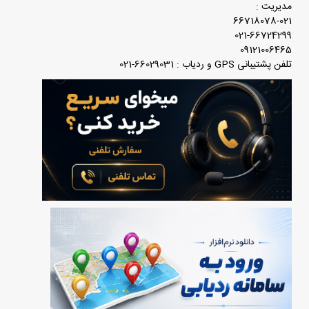
مدیریت :
66718078-021
021-66724299
09121006465
تلفن پشتیبانی GPS و ردیاب : 66029031-021