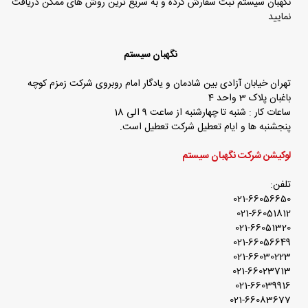
نگهبان سیستم ثبت سفارش کرده و به سریع ترین روش های ممکن دریافت
نمایید
نگهبان سیستم
تهران خیابان آزادی بین شادمان و یادگار امام روبروی شرکت زمزم کوچه
باغبان پلاک 3 واحد 4
ساعات کار : شنبه تا چهارشنبه از ساعت 9 الی 18
پنجشنبه ها و ایام تعطیل شرکت تعطیل است.
لوکیشن شرکت نگهبان سیستم
تلفن:
021-66056650
021-66051812
021-66051320
021-66056649
021-66030223
021-66023713
021-66039916
021-66083677