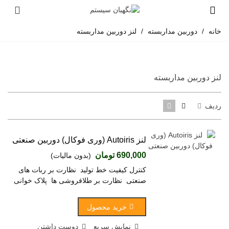
خانه
/
دوربین مداربسته
/
لنز دوربین مداربسته
لنز دوربین مداربسته
ردیف
لنز Autoiris (وری فوکال) دوربین صنعتی
690,000 تومان
(بدون مالیات)
کنترل کیفیت خط تولید نظارت بر ربات های
صنعتی نظارت بر طلافروشی ها پلاک خوانی
خرید محصول
نمایش سریع
دوست داشتن