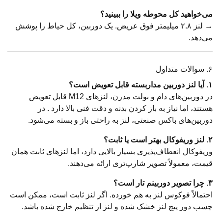
می‌خواهید کل محوطه ویلا را ببینید؟
→ لنز ۲.۸ میلیمتر فوق عریض. یک دوربین، کل حیاط را پوشش
می‌دهد.
۶. سوالات متداول
۱. آیا لنز دوربین مداربسته قابل تعویض است؟
در دوربین‌های دام و بولت مدرن، لنزهای M12 قابل تعویض
هستند، اما نیاز به باز کردن بدنه و دقت فنی بالا دارد . در
دوربین‌های باکس صنعتی، لنز به راحتی باز و بسته می‌شود.
۲. لنز وریفوکال بهتر است یا ثابت؟
وریفوکال انعطاف‌پذیری بسیار بالایی دارد، اما لنزهای ثابت همان
قیمت، معمولاً تصویر شارپ‌تری ارائه می‌دهند.
۳. چرا تصویر دوربینم تار است؟
احتمالاً فوکوس لنز به هم خورده. اگر لنز ثابت است، ممکن است
چسب دور پیچ لنز خشک شده و لنز از تنظیم خارج شده باشد.