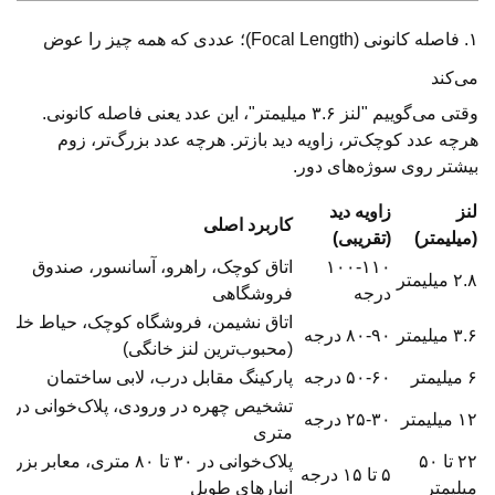
۱. فاصله کانونی (Focal Length)؛ عددی که همه چیز را عوض
می‌کند
وقتی می‌گوییم "لنز ۳.۶ میلیمتر"، این عدد یعنی فاصله کانونی.
هرچه عدد کوچک‌تر، زاویه دید بازتر. هرچه عدد بزرگ‌تر، زوم
بیشتر روی سوژه‌های دور.
لنز
زاویه دید
کاربرد اصلی
(میلیمتر)
(تقریبی)
۱۰۰-۱۱۰
اتاق کوچک، راهرو، آسانسور، صندوق
۲.۸ میلیمتر
درجه
فروشگاهی
اتاق نشیمن، فروشگاه کوچک، حیاط خلوت
۳.۶ میلیمتر
۸۰-۹۰ درجه
(محبوب‌ترین لنز خانگی)
۶ میلیمتر
۵۰-۶۰ درجه
پارکینگ مقابل درب، لابی ساختمان
تشخیص چهره در ورو
۱۲ میلیمتر
۲۵-۳۰ درجه
متری
۲۲ تا ۵۰
پلاک‌خوانی در ۳۰ تا ۸۰ متری، معابر بزرگ
۵ تا ۱۵ درجه
میلیمتر
انبارهای طویل