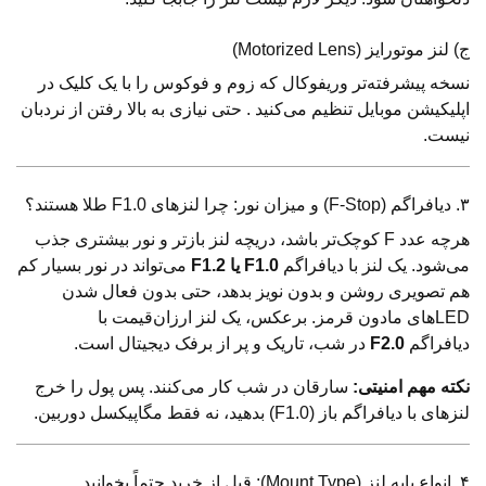
ج) لنز موتورایز (Motorized Lens)
نسخه پیشرفته‌تر وریفوکال که زوم و فوکوس را با یک کلیک در
اپلیکیشن موبایل تنظیم می‌کنید . حتی نیازی به بالا رفتن از نردبان
نیست.
۳. دیافراگم (F-Stop) و میزان نور: چرا لنزهای F1.0 طلا هستند؟
هرچه عدد F کوچک‌تر باشد، دریچه لنز بازتر و نور بیشتری جذب
می‌شود. یک لنز با دیافراگم
F1.0 یا F1.2
می‌تواند در نور بسیار کم
هم تصویری روشن و بدون نویز بدهد، حتی بدون فعال شدن
LEDهای مادون قرمز. برعکس، یک لنز ارزان‌قیمت با
دیافراگم
F2.0
در شب، تاریک و پر از برفک دیجیتال است.
نکته مهم امنیتی:
سارقان در شب کار می‌کنند. پس پول را خرج
لنزهای با دیافراگم باز (F1.0) بدهید، نه فقط مگاپیکسل دوربین.
۴. انواع پایه لنز (Mount Type): قبل از خرید حتماً بخوانید