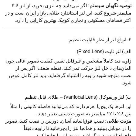
توصیه نگهبان سیستم:
اگر نمی‌دانید چه لنزی بخرید، از لنز ۳.۶
میلیمتر شروع کنید. این لنز استاندارد طلایی بازار ایران است و در
اکثر فضاهای مسکونی و تجاری کوچک بهترین کارایی را دارد.
۲. انواع لنز از نظر قابلیت تنظیم
الف) لنز ثابت (Fixed Lens)
زاویه دید کاملاً مشخص و غیرقابل تغییر. کیفیت تصویر عالی چون
المان‌های داخل لنز حرکت نمی‌کنند. نقطه ضعف: اگر پس از
نصب متوجه شوید زاویه را اشتباه گرفته‌اید، باید لنز کامل عوض
شود.
ب) لنز وریفوکال (Varifocal Lens) – طلای قابل تنظیم
این لنزها یک پیچ یا اهرم دارند که می‌توانید فاصله کانونی را مثلاً
بین ۲.۸ تا ۱۲ میلیمتر به صورت دستی تغییر دهید .
مزیت طلایی:
نصب فوق‌العاده آسان. دوربین را نصب کنید، تصویر
را در موبایل ببینید و همانجا لنز را بچرخانید تا زاویه دقیقاً
دلخواهتان شود. دیگر لازم نیست لنز را جابجا کنید.