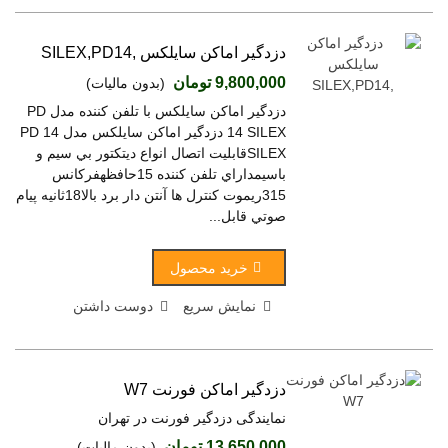
دزدگير اماکن سايلکس ,SILEX,PD14
9,800,000 تومان
(بدون مالیات)
دزدگير اماکن سايلکس با تلفن کننده مدل PD
14 SILEX دزدگير اماکن سايلکس مدل PD 14
SILEXقابليت اتصال انواع ديتکتور بي سيم و
باسيمداراي تلفن کننده 15حافظهفرکانس
315ریموت کنترل ها آنتن دار برد بالا18ثانيه پيام
صوتي قابل...
خرید محصول
نمایش سریع
دوست داشتن
دزدگیر اماکن فورنت W7
نمایندگی دزدگیر فورنت در تهران
13,650,000 تومان
(بدون مالیات)