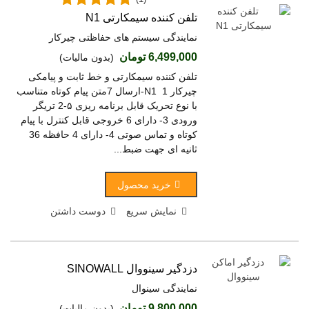
تلفن کننده سیمکارتی N1
نمایندگی سیستم های حفاظتی چیرکار
6,499,000 تومان
(بدون مالیات)
تلفن کننده سیمکارتی و خط ثابت و پیامکی
چیرکار N1 1-ارسال 7متن پیام کوتاه متناسب
با نوع تحریک قابل برنامه ریزی ۵-2 تریگر
ورودی 3- دارای 6 خروجی قابل کنترل با پیام
کوتاه و تماس صوتی 4- دارای 4 حافظه 36
ثانیه ای جهت ضبط...
خرید محصول
نمایش سریع
دوست داشتن
دزدگیر سینووال SINOWALL
نمایندگی سینوال
9,800,000 تومان
(بدون مالیات)