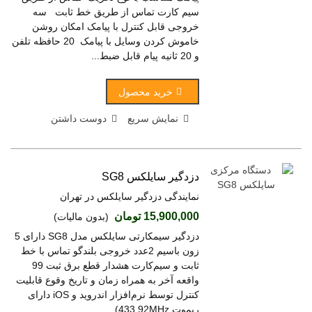
سیم کارت تماس از طریق خط ثابت سه
خروجی قابل کنترل با پیامک امکان روشن
خاموش کردن وسایل با پیامک 20 حافظه تلفن
و 20 ثانیه پیام قابل ضبط...
خرید محصول
نمایش سریع
دوست داشتن
دزدگیر سایلکس SG8
نمایندگی دزدگیر سایلکس در تهران
15,900,000 تومان
(بدون مالیات)
دزدگیر سیمکارتی سایلکس مدل SG8 دارای 5
زون باسیم 2عدد خروجی بلندگو تماس با خط
ثابت و سیم‌کارت هشدار قطع برق ثبت 99
واقعه آخر به همراه زمان و تاریخ وقوع قابلیت
کنترل توسط نرم‌افزار اندروید و iOS دارای
ریموت 433.92MHz)...