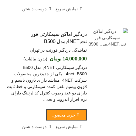
نمایش سریع
دوست داشتن
دزدگیر اماکن سیمکارتی فور
نت,4NET,مدل B500
نمایندگی دزدگیر فورنت در تهران
14,000,000 تومان
(بدون مالیات)
دزدگیر سیمکارتی 4NET, مدل B500
4net_B500 یکی از جدیدترین محصولات
شرکت 4NET میباشد دارای 6زون باسیم و
3زون بیسیم تلفن کننده سیمکارتی و خط ثابت
دارای دو عدد ریموت کنترل کد لرنینگ دارای
نرم افزار اندروید و ios...
خرید محصول
نمایش سریع
دوست داشتن