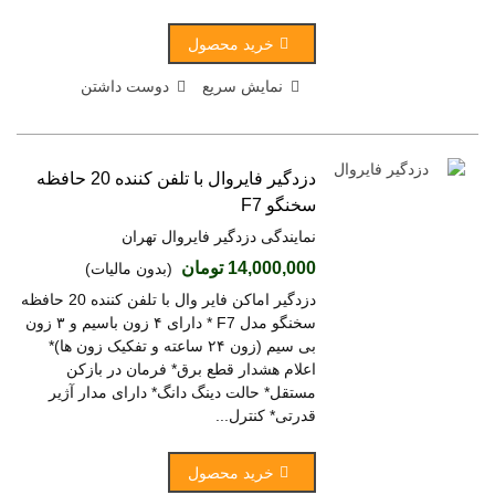
خرید محصول
نمایش سریع
دوست داشتن
دزدگیر فایروال با تلفن کننده 20 حافظه
سخنگو F7
نمایندگی دزدگیر فایروال تهران
14,000,000 تومان
(بدون مالیات)
دزدگیر اماکن فایر وال با تلفن کننده 20 حافظه
سخنگو مدل F7 * دارای ۴ زون باسیم و ۳ زون
بی سیم (زون ۲۴ ساعته و تفکیک زون ها)*
اعلام هشدار قطع برق* فرمان در بازکن
مستقل* حالت دینگ دانگ* دارای مدار آژیر
قدرتی* کنترل...
خرید محصول