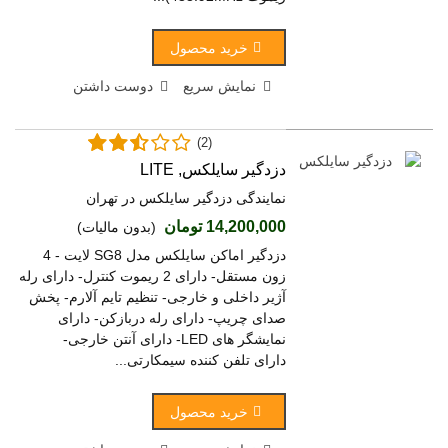
خرید محصول
نمایش سریع
دوست داشتن
(2)
دزدگیر سایلکس, LITE
نمایندگی دزدگیر سایلکس در تهران
14,200,000 تومان
(بدون مالیات)
دزدگیر اماکن سایلکس مدل SG8 لایت - 4
زون مستقل- دارای 2 ریموت کنترل- دارای رله
آژیر داخلی و خارجی- تنظیم تایم آلارم- پخش
صدای چریپ- دارای رله دربازکن- دارای
نمایشگر های LED- دارای آنتن خارجی-
دارای تلفن کننده سیمکارتی...
خرید محصول