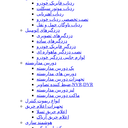
ردیاب فابریک خودرو
ردیاب موتور سیکلت
ردیاب آهنربایی
نصب تخصصی ردیاب خودرو
ردیاب ناوگان حمل و نقل
دزدگیرهای اتومبیل
دزدگیرهای تصویری
دزدگیرهای ساده
دزدگیر فابریک خودرو
نصب دزدگیر ماهواره ای
لوازم جانبی دزدگیر خودرو
دوربین مداربسته
پک دوربین مداربسته
دوربین های مداربسته
تجهیزات دوربین مداربسته
ضبط کننده تصاویر,NVR,DVR
لنز دوربین مداربسته
ماکت دوربین مداربسته
انواع ریموت کنترل
تجهیزات اعلام حریق
اعلام حریق تسلا
اعلام حریق آریاک
هوشمند سازی
کنترل پیامکی