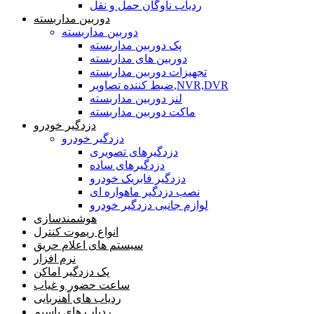
ردیاب ناوگان حمل و نقل
دوربین مداربسته
دوربین مداربسته
پک دوربین مداربسته
دوربین های مداربسته
تجهیزات دوربین مداربسته
ضبط کننده تصاویر,NVR,DVR
لنز دوربین مداربسته
ماکت دوربین مداربسته
دزدگیر خودرو
دزدگیر خودرو
دزدگیرهای تصویری
دزدگیرهای ساده
دزدگیر فابریک خودرو
نصب دزدگیر ماهواره ای
لوازم جانبی دزدگیر خودرو
هوشمندسازی
انواع ریموت کنترل
سیستم های اعلام حریق
نرم افزار
پک دزدگیر اماکن
ساعت حضور و غیاب
ردیاب های آهنربایی
ردیاب های باسیم