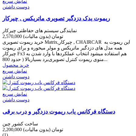
نمایش سریع
دوست داشتن
ریموت یدک دزدگیر تصویری ماتریکس , چیرکار
نمایندگی سیستم های حفاظتی چیرکار
2,570,000 تومان
(بدون مالیات)
خرید ریموت تصویری Matrix,چیرکار , CHAIRCAR این ریموت به
همه مدل های دزدگیر ماتریکس و مولر میخوره و برای ریموت
چیرکار Fx3 هم استفاده میشود ﺍﻧﺘﺨﺎﺏ ﻋﻤﻠﮑﺮﺩﻫﺎ ﺑﺎ ﻭﺍﺭﺩ ﺷﺪﻥ ﺑﻪ
ﻣﻨﻮﯼ ﺭﯾﻤﻮﺕ ﮐﻨﺘﺮﻝ ﺗﺼﻮﯾﺮﯼﺑﺮﺩ ﺑﺴﯿﺎﺭﺑﺎﻻ ( ﺣﺪﻭﺩ 800...
خرید محصول
نمایش سریع
دوست داشتن
نمایش سریع
دوست داشتن
دستگاه فرکانس یاب ریموت دزدگیر و درب برقی
ساخت کشور چین
2,200,000 تومان
(بدون مالیات)
(1)