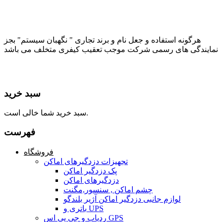
هرگونه استفاده و جعل نام و برند تجاری " نگهبان سیستم" بجز
نمایندگی های رسمی شرکت موجب تعقیب کیفری متخلف می باشد
سبد خرید
سبد خرید شما خالی است.
فهرست
فروشگاه
تجهیزات دزدگیرهای اماکن
پک دزدگیر اماکن
دزدگیرهای اماکن
چشم اماکن , سنسور,مگنت
لوازم جانبی دزدگیر اماکن آژیر بلندگو
باتری و UPS
ردیاب و جی پی اس GPS