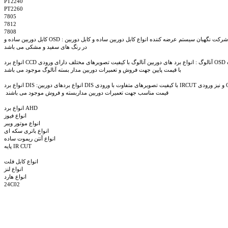
PT2240
PT2260
7805
7812
7808
در رنگ های سفید و مشکی می باشد
با قیمت پایین جهت فروش و تعمیرات دوربین مدار بسته آنالوگ موجود می باشد
 قیمت مناسب جهت تعمیرات دوربین مداربسته و فروش موجود می باشند
انواع برد AHD
انواع فیوز
انواع موتور ویبر
انواع باتری سکه ای
انواع آنتن ریموت ساده
پایه IR CUT
انواع کابل فلت
انواع لنز
انواع هارد
24C02