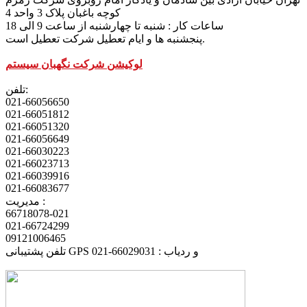
کوچه باغبان پلاک 3 واحد 4
ساعات کار : شنبه تا چهارشنبه از ساعت 9 الی 18
پنجشنبه ها و ایام تعطیل شرکت تعطیل است.
لوکیشن شرکت نگهبان سیستم
تلفن:
021-66056650
021-66051812
021-66051320
021-66056649
021-66030223
021-66023713
021-66039916
021-66083677
مدیریت :
66718078-021
021-66724299
09121006465
تلفن پشتیبانی GPS و ردیاب : 66029031-021