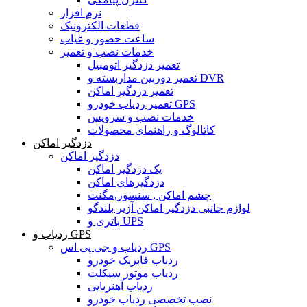
نرم افزار
قطعات الکترونیک
ساعت حضور و غیاب
خدمات نصب و تعمیر
تعمیر دزدگیر اتومبیل
تعمیر دوربین مداربسته و DVR
تعمیر دزدگیر اماکن
تعمیر ردیاب خودرو GPS
خدمات نصب و سرویس
کاتالوگ و راهنمای محصولات
دزدگیر اماکن
دزدگیر اماکن
پک دزدگیر اماکن
دزدگیرهای اماکن
چشم اماکن , سنسور,مگنت
لوازم جانبی دزدگیر اماکن آژیر بلندگو
باتری و UPS
ردیاب و GPS
ردیاب و جی پی اس GPS
ردیاب فابریک خودرو
ردیاب موتور سیکلت
ردیاب آهنربایی
نصب تخصصی ردیاب خودرو