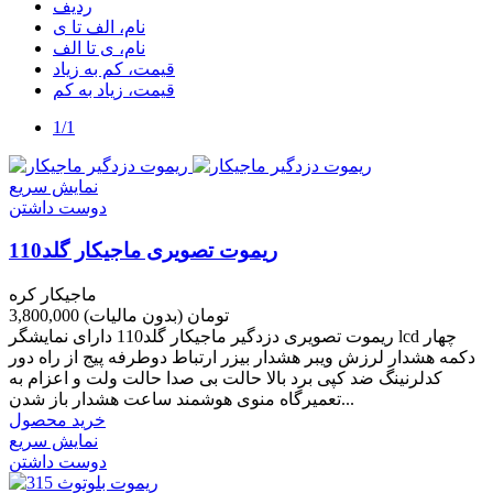
ردیف
نام، الف تا ی
نام، ی تا الف
قیمت، کم به زیاد
قیمت، زیاد به کم
1/1
نمایش سریع
دوست داشتن
ریموت تصویری ماجیکار گلد110
ماجیکار کره
3,800,000 تومان
(بدون مالیات)
ریموت تصویری دزدگیر ماجیکار گلد110 دارای نمایشگر lcd چهار
دکمه هشدار لرزش ویبر هشدار بیزر ارتباط دوطرفه پیج از راه دور
کدلرنینگ ضد کپی برد بالا حالت بی صدا حالت ولت و اعزام به
تعمیرگاه منوی هوشمند ساعت هشدار باز شدن...
خرید محصول
نمایش سریع
دوست داشتن