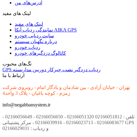
آدرس‌های من
لینک های مفید
لینک های مفید
نمایندگی ردیاب آیکا AIKA GPS
سایت ردیابی خودرو
درباره نگهبان سیستم
ردیاب خودرو
کاتالوگ دزدگیرهای خودرو
تگ‌های محبوب
ردیاب
دزدگیر
نصب
چیرکار
دوربین مداربسته
GPS
ارتباط با ما
تهران - خیابان آزادی - بین شادمان و یادگار امام - روبروی شرکت
زمزم - کوچه باغبان - پلاک 3 واحد4
info@negahbansystem.ir
تلفن : 02166051812 02166051320 - 02166056650 - 02166056649 -
02166083677 - 02166023713 - 02166039916 - مرکز پشتیبانی GPS
و ردیاب : 02166029031