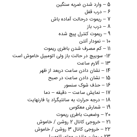
5 – ﻭﺍﺭﺩ ﺷﺪﻥ ﺿﺮﺑﻪ ﺳﻨﮕﯿﻦ
6 – ﺩﺭﺏ ﻗﻔﻞ
7 – ﺭﯾﻤﻮﺕ ﺩﺭﺣﺎﻟﺖ ﺁﻣﺎﺩﻩ ﺑﺎﺵ
8 – ﺩﺭﺏ ﺑﺎﺯ
9 – ﺭﯾﻤﻮﺕ ﮐﻨﺘﺮﻝ پیچ ﺷﺪﻩ
10 – ﻧﻤﻮﺩﺍﺭ ﺁﻧﺘﻦ
11 – ﮐﻢ ﻣﺼﺮﻑ ﺷﺪﻥ ﺑﺎﻃﺮﯼ ﺭﯾﻤﻮﺕ
12- ﺳﻮﯾﯿﭻ ﺩﺭ ﺣﺎﻟﺖ ﺑﺎﺯ ﻭﻟﯽ ﺍﺗﻮﻣﺒﯿﻞ ﺧﺎﻣﻮﺵ ﺍﺳﺖ
13 – ﺁﻻﺭﻡ ﺳﺎﻋﺖ
14 – ﻧﺸﺎﻥ ﺩﺍﺩﻥ ﺳﺎﻋﺖ ﺩﺭﺑﻌﺪ ﺍﺯ ﻇﻬﺮ
15 – ﻧﺸﺎﻥ ﺩﺍﺩﻥ ﺳﺎﻋﺖ ﺩﺭ ﺻﺒﺢ
16 – ﺣﺬﻑ ﺷﻮﮎ ﺳﻨﺴﻮﺭ
17 – ﻧﻤﺎﯾﺶ ﺳﺎﻋﺖ – ﺩﻗﯿﻘﻪ – ﺩﻣﺎ
18 – ﺩﺭﺟﻪ ﺣﺮﺍﺭﺕ ﺑﻪ ﺳﺎﻧﺘﯿﮕﺮﺍﺩ ﯾﺎ ﻓﺎﺭﻧﻬﺎﯾﺖ
19 – ﺷﻤﺎﺭﺵ ﻣﻌﮑﻮﺱ
20 – ﻭﺿﻌﯿﺖ ﺑﺎﻃﺮﯼ ﺭﯾﻤﻮﺕ
21 – ﺧﺮﻭﺟﯽ ﮐﺎﻧﺎﻝ 2 ﺭﻭﺷﻦ / ﺧﺎﻣﻮﺵ
22 – ﺧﺮﻭﺟﯽ ﮐﺎﻧﺎﻝ 3 ﺭﻭﺷﻦ / ﺧﺎﻣﻮﺵ
23 - ﺭﻭﺷﻦ ﻣﺎﻧﺪﻥ ﻣﻮﺗﻮﺭ ﺍﺗﻮﻣﺒﯿﻞ