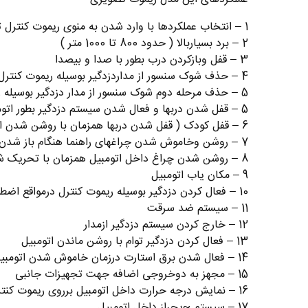
1 – ﺍﻧﺘﺨﺎﺏ ﻋﻤﻠﮑﺮﺩﻫﺎ ﺑﺎ ﻭﺍﺭﺩ ﺷﺪﻥ ﺑﻪ ﻣﻨﻮﯼ ﺭﯾﻤﻮﺕ ﮐﻨﺘﺮﻝ ﺗﺼﻮﯾﺮﯼ
2 – ﺑﺮﺩ ﺑﺴﯿﺎﺭﺑﺎﻻ ( ﺣﺪﻭﺩ 800 ﺗﺎ 1000 ﻣﺘﺮ )
3 – ﻗﻔﻞ ﻭﺑﺎﺯﮐﺮﺩﻥ ﺩﺭﺏ ﺑﻄﻮﺭ ﺑﺎ ﺻﺪﺍ ﻭ ﺑﯿﺼﺪﺍ
4 – ﺣﺬﻑ ﺷﻮﮎ ﺳﻨﺴﻮﺭ ﺍﺯ ﻣﺪﺍﺭﺩﺯﺩﮔﯿﺮ ﺑﻮﺳﯿﻠﻪ ﺭﯾﻤﻮﺕ ﮐﻨﺘﺮﻝ
5 – ﺣﺬﻑ ﻣﺮﺣﻠﻪ ﺩﻭﻡ ﺷﻮﮎ ﺳﻨﺴﻮﺭ ﺍﺯ ﻣﺪﺍﺭ ﺩﺯﺩﮔﯿﺮ ﺑﻮﺳﯿﻠﻪ ﺭﯾﻤﻮﺕ ﮐﻨﺘﺮﻝ
5 – ﻗﻔﻞ ﺷﺪﻥ ﺩﺭﺑﻬﺎ ﻭ ﻓﻌﺎﻝ ﺷﺪﻥ ﺳﯿﺴﺘﻢ ﺩﺯﺩﮔﯿﺮ ﺑﻄﻮﺭ ﺍﺗﻮﻣﺎﺗﯿﮏ
6 – ﻗﻔﻞ ﮐﻮﺩﮎ ( ﻗﻔﻞ ﺷﺪﻥ ﺩﺭﺑﻬﺎ ﻫﻤﺰﻣﺎﻥ ﺑﺎ ﺭﻭﺷﻦ ﺷﺪﻥ ﺍﺗﻮﻣﺒﯿﻞ )
7 – ﺭﻭﺷﻦ ﻭﺧﺎﻣﻮﺵ ﺷﺪﻥ ﭼﺮﺍﻏﻬﺎﯼ ﺭﺍﻫﻨﻤﺎ ﻫﻨﮕﺎﻡ ﺑﺎﺯ ﺷﺪﻥ ﺩﺭﺑﻬﺎ
8 – ﺭﻭﺷﻦ ﺷﺪﻥ ﭼﺮﺍﻍ ﺩﺍﺧﻞ ﺍﺗﻮﻣﺒﯿﻞ ﻫﻤﺰﻣﺎﻥ ﺑﺎ ﺗﺤﺮﯾﮏ ﺷﺪﻥ ﺩﺯﺩﮔﯿﺮ
9 – ﻣﮑﺎﻥ ﯾﺎﺏ ﺍﺗﻮﻣﺒﯿﻞ
10 – ﻓﻌﺎﻝ ﮐﺮﺩﻥ ﺩﺯﺩﮔﯿﺮ ﺑﻮﺳﯿﻠﻪ ﺭﯾﻤﻮﺕ ﮐﻨﺘﺮﻝ ﺩﺭﻣﻮﺍﻗﻊ ﺍﺿﻄﺮﺍﺭﯼ
11 – ﺳﯿﺴﺘﻢ ﺿﺪ ﺳﺮﻗﺖ
12 – ﺧﺎﺭﺝ ﮐﺮﺩﻥ ﺳﯿﺴﺘﻢ ﺩﺯﺩﮔﯿﺮ ﺍﺯﻣﺪﺍﺭ
13 – ﻓﻌﺎﻝ ﮐﺮﺩﻥ ﺩﺯﺩﮔﯿﺮ ﺗﻮﺍﻡ ﺑﺎ ﺭﻭﺷﻦ ﻣﺎﻧﺪﻥ ﺍﺗﻮﻣﺒﯿﻞ
14 – ﻓﻌﺎﻝ ﺷﺪﻥ ﺑﺮﻕ ﺍﺳﺘﺎﺭﺕ ﺩﺭﺯﻣﺎﻥ ﺧﺎﻣﻮﺵ ﺷﺪﻥ ﺍﺗﻮﻣﺒﯿﻞ
15 – ﻣﺠﻬﺰ ﺑﻪ ﺩﻭﺧﺮﻭﺟﯽ ﺍﺿﺎﻓﻪ ﺟﻬﺖ ﺗﺠﻬﯿﺰﺍﺕ ﺟﺎﻧﺒﯽ
16 – ﻧﻤﺎﯾﺶ ﺩﺭﺟﻪ ﺣﺮﺍﺭﺕ ﺩﺍﺧﻞ ﺍﺗﻮﻣﺒﯿﻞ ﺑﺮﺭﻭﯼ ﺭﯾﻤﻮﺕ ﮐﻨﺘﺮﻝ ﺗﺼﻮﯾﺮﯼ
17 – ﺳﯿﺴﺘﻢ ~ﯾﺠﺮﺍﺯ ﺩﺍﺧﻞ ﺍﺗﻮﻣﺒﯿﻞ