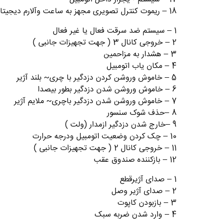
18 – ﺭﯾﻤﻮﺕ ﮐﻨﺘﺮﻝ ﺗﺼﻮﯾﺮﯼ ﻣﺠﻬﺰ ﺑﻪ ﺳﺎﻋﺖ ﻭﺁﻻﺭﻡ ﺩﯾﺠﯿﺘﺎﻝ
1 – ﺳﯿﺴﺘﻢ ﺿﺪ ﺳﺮﻗﺖ ﻓﻌﺎﻝ ﯾﺎ ﻏﯿﺮ ﻓﻌﺎﻝ
2 – ﺧﺮﻭﺟﯽ ﮐﺎﻧﺎﻝ 3 ( ﺟﻬﺖ ﺗﺠﻬﯿﺰﺍﺕ ﺟﺎﻧﺒﯽ )
3 – ﻫﺸﺪﺍﺭ ﺑﻪ ﻣﺰﺍﺣﻤﯿﻦ
4 – ﻣﮑﺎﻥ ﯾﺎﺏ ﺍﺗﻮﻣﺒﯿﻞ
5 – ﺧﺎﻣﻮﺵ ﻭﺭﻭﺷﻦ ﮐﺮﺩﻥ ﺩﺯﺩﮔﯿﺮ ﺑﺎ ﭼﺮﯼ~ ﺑﻠﻨﺪ ﺁﮊﯾﺮ
6 – ﺧﺎﻣﻮﺵ ﻭﺭﻭﺷﻦ ﺷﺪﻥ ﺩﺯﺩﮔﯿﺮ ﺑﻄﻮﺭ ﺑﯿﺼﺪﺍ
7 – ﺧﺎﻣﻮﺵ ﻭﺭﻭﺷﻦ ﺷﺪﻥ ﺩﺯﺩﮔﯿﺮ ﺑﺎﭼﺮﯼ~ ﻣﻼﯾﻢ ﺁﮊﯾﺮ
8 –ﺣﺬﻑ ﺷﻮﮎ ﺳﻨﺴﻮﺭ
9 –ﺧﺎﺭﺝ ﺷﺪﻥ ﺩﺯﺩﮔﯿﺮ ﺍﺯﻣﺪﺍﺭ (ﻭﻟﺖ )
10 – ﭼﮏ ﮐﺮﺩﻥ ﻭﺿﻌﯿﺖ ﺍﺗﻮﻣﺒﯿﻞ ﻭﺩﺭﺟﻪ ﺣﺮﺍﺭﺕ
11 – ﺧﺮﻭﺟﯽ ﮐﺎﻧﺎﻝ 2 ( ﺟﻬﺖ ﺗﺠﻬﯿﺰﺍﺕ ﺟﺎﻧﺒﯽ )
12 – ﺑﺎﺯﮐﻨﻨﺪﻩ ﺻﻨﺪﻭﻕ ﻋﻘﺐ
1 – ﺻﺪﺍﯼ ﺁﮊﯾﺮﻗﻄﻊ
2 – ﺻﺪﺍﯼ ﺁﮊﯾﺮ ﻭﺻﻞ
3 – ﺑﺎﺯﺑﻮﺩﻥ ﮐﺎپوت
4 – ﻭﺍﺭﺩ ﺷﺪﻥ ﺿﺮﺑﻪ ﺳﺒﮏ