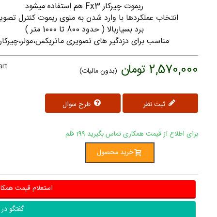
ریموت چیرکار Fx3 هم استفاده میشود
ﺍﻧﺘﺨﺎﺏ ﻋﻤﻠﮑﺮﺩﻫﺎ ﺑﺎ ﻭﺍﺭﺩ ﺷﺪﻥ ﺑﻪ ﻣﻨﻮﯼ ﺭﯾﻤﻮﺕ ﮐﻨﺘﺮﻝ ﺗﺼﻮﯾ
ﺑﺮﺩ ﺑﺴﯿﺎﺭﺑﺎﻻ ( ﺣﺪﻭﺩ 800 ﺗﺎ 1000 ﻣﺘﺮ )
مناسب برای دزدگیر های تصویری ماتریکس،مولر،چیرکار
2,570,000 تومان
art
(بدون مالیات)
ثبت نظر
طرح سوال
برای اطلاع از قیمت همکاری تماس بگیرید
199 قلم
خرید محصول
استعلام قیمت همکا
گفتگو در ب