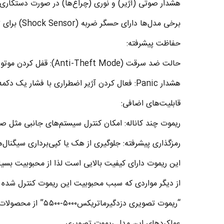
هشدار صوتی (آژیر) و نوری (چراغ‌ها) در صورت دستکاری 
برخی مدل‌ها دارای حسگر ضربه (Shock Sensor) برای تشخیص ضربه به خودرو.
حفاظت پیشرفته:
حالت ضد سرقت (Anti-Theft Mode): قفل کردن موتور در صورت روشن کردن غیرمجاز خودرو.
هشدار Panic: فعال کردن آژیر اضطراری با فشار یک دکمه.
قابلیت‌های اضافی:
ریموت چند کاناله: امکان کنترل سیستم‌های جانبی مثل صن
رمزگذاری پیشرفته: جلوگیری از هک یا کپی‌برداری سیگنال‌
این ریموت دارای کیفیت بالایی است لذا از محبوبیت بسیا
از دیگر مواردی که سبب محبوبیت این ریموت کنترل شده
“ریموت تصویری دزدگیرماتریکس۵۰۰۰-۵۵۰۰” از محصولات بسیار محبوب این شرکت می باشد.
ﻋﻤﻠﮑﺮﺩﻫﺎﯼ ﺍﯾﻦ مدل ریموت تصویری