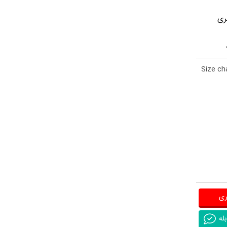
ﺮﯼ
Size ch
ری
له