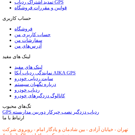
تمدید اشتراک ردیاب GPS
قوانین و مقررات فروشگاه
حساب کاربری
فروشگاه
حساب کاربری من
سفارشات من
آدرس‌های من
لینک های مفید
لینک های مفید
نمایندگی ردیاب آیکا AIKA GPS
سایت ردیابی خودرو
درباره نگهبان سیستم
ردیاب خودرو
کاتالوگ دزدگیرهای خودرو
تگ‌های محبوب
ردیاب
دزدگیر
نصب
چیرکار
دوربین مداربسته
GPS
ارتباط با ما
تهران - خیابان آزادی - بین شادمان و یادگار امام - روبروی شرکت