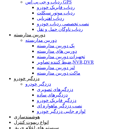
ردیاب و جی پی اس GPS
ردیاب فابریک خودرو
ردیاب موتور سیکلت
ردیاب آهنربایی
نصب تخصصی ردیاب خودرو
ردیاب ناوگان حمل و نقل
دوربین مداربسته
دوربین مداربسته
پک دوربین مداربسته
دوربین های مداربسته
تجهیزات دوربین مداربسته
ضبط کننده تصاویر,NVR,DVR
لنز دوربین مداربسته
ماکت دوربین مداربسته
دزدگیر خودرو
دزدگیر خودرو
دزدگیرهای تصویری
دزدگیرهای ساده
دزدگیر فابریک خودرو
نصب دزدگیر ماهواره ای
لوازم جانبی دزدگیر خودرو
هوشمندسازی
انواع ریموت کنترل
سیستم های اعلام حریق