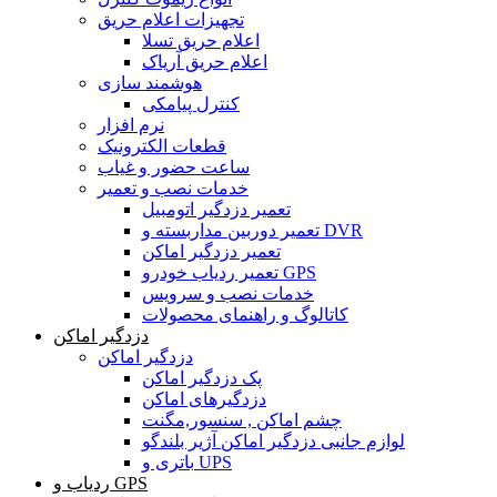
تجهیزات اعلام حریق
اعلام حریق تسلا
اعلام حریق آریاک
هوشمند سازی
کنترل پیامکی
نرم افزار
قطعات الکترونیک
ساعت حضور و غیاب
خدمات نصب و تعمیر
تعمیر دزدگیر اتومبیل
تعمیر دوربین مداربسته و DVR
تعمیر دزدگیر اماکن
تعمیر ردیاب خودرو GPS
خدمات نصب و سرویس
کاتالوگ و راهنمای محصولات
دزدگیر اماکن
دزدگیر اماکن
پک دزدگیر اماکن
دزدگیرهای اماکن
چشم اماکن , سنسور,مگنت
لوازم جانبی دزدگیر اماکن آژیر بلندگو
باتری و UPS
ردیاب و GPS