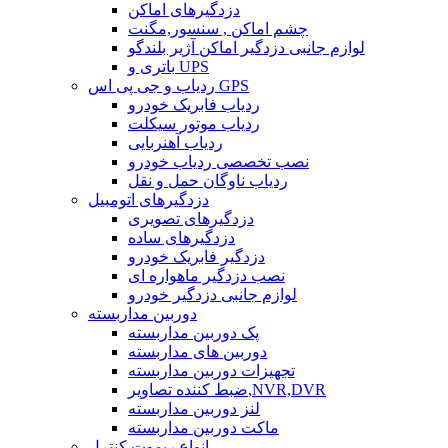
دزدگیرهای اماکن
چشم اماکن , سنسور,مگنت
لوازم جانبی دزدگیر اماکن آژیر بلندگو
باتری و UPS
ردیاب و جی پی اس GPS
ردیاب فابریک خودرو
ردیاب موتور سیکلت
ردیاب آهنربایی
نصب تخصصی ردیاب خودرو
ردیاب ناوگان حمل و نقل
دزدگیرهای اتومبیل
دزدگیرهای تصویری
دزدگیرهای ساده
دزدگیر فابریک خودرو
نصب دزدگیر ماهواره ای
لوازم جانبی دزدگیر خودرو
دوربین مداربسته
پک دوربین مداربسته
دوربین های مداربسته
تجهیزات دوربین مداربسته
ضبط کننده تصاویر,NVR,DVR
لنز دوربین مداربسته
ماکت دوربین مداربسته
انواع ریموت کنترل