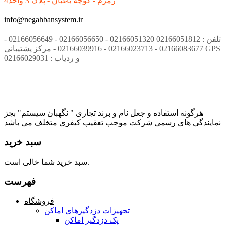
زمزم - کوچه باغبان - پلاک 3 واحد4
info@negahbansystem.ir
تلفن : 02166051812 02166051320 - 02166056650 - 02166056649 -
02166083677 - 02166023713 - 02166039916 - مرکز پشتیبانی GPS
و ردیاب : 02166029031
هرگونه استفاده و جعل نام و برند تجاری " نگهبان سیستم" بجز
نمایندگی های رسمی شرکت موجب تعقیب کیفری متخلف می باشد
سبد خرید
سبد خرید شما خالی است.
فهرست
فروشگاه
تجهیزات دزدگیرهای اماکن
پک دزدگیر اماکن