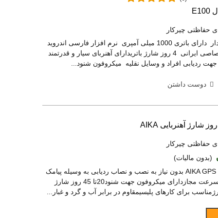
E1
ی حفاظتی چیرکار
ردیاب کوچک شنوددار دارای باتری 1000 میلی آمپری نرم افزار فارسی اندروید
و آیفون سرور اختصاصی ایرانی 4 روز شارژ باتریدارای آهنربای سیار و قدرتمند
جهت ردیابی افراد و وسایل نقلیه میکروفون شنود...
دوست داشتن
ی حفاظتی چیرکار
(بدون مالیات)
ردیاب آهنربایی آیکا AIKA GPS بدون نیاز به نصب و نصاب ردیابی به وسیله پیامک
و نرم افزارهشدار سرعت مجازدارای میکروفون جهت شنود20تا 45 روز شارژ
رژمناسب برای کارهای پلیسیمقاوم در برابر آب و گرد و غبار...