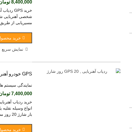
8,400,000 تومان
دستگاه حضور و غیاب مدل F20W
12,000,000 تومان
(بدون مالیات)
مسیریابی از طریق اپلیکیشن اندروید و os
دستگاه حضور و غیاب ZKT مدل UF100
خرید محصول
25,800,000 تومان
(بدون مالیات)
نمایش سریع
ساعت حضور و غیاب,ZKT,F70
16,600,000 تومان
(بدون مالیات)
GPS خودرو آهنربایی ,20 روز شارژ E500
نمایندگی سیستم ها
ریموت یدک دزدگیر چیرکار
7,400,000 تومان
3,300,000 تومان
(بدون مالیات)
انواع وسیله نقلیه 
ریموت دزدگیر فایروال
بار شارژ 20 روز مسیریابی را انجام میدهددارای مگنت قوی جهت جاسازی...
690,000 تومان
(بدون مالیات)
خرید محصول