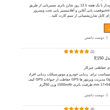
ردیاب آهنربایی شنوددار با یک هفته تا 12 روز شارژ باتری مسیریابی از طریق
اپلیکیشن اندروید و iosموقعیت یابی آنلاین و آفلاینمسیر یابی تحت وبسرور
رای کابل شارژپشتیبانی از سیم کارت کلیه...
دوست داشتن
(2)
ی حفاظتی چیرکار
خصیمناسب برای: ردیابی خودرو و موتورسیکلت ردیابی افراد
حفاظت شخصی Gps مدیریت ویزیتور ها GPS حفاظت از حیوانات GPS کیف
دوست داشتن
(6)