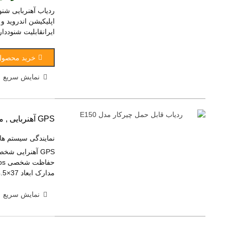
ایرانقابلیت شنوددا
خرید محصول
نمایش سریع
GPS آهنربایی , مدل E150
نمایندگی سیستم ها
GPS آهنرایی ش
مدارک ابعاد mm 17×54.5×37 ظرفیت باتری 1500mAh وزن 60گرم
نمایش سریع