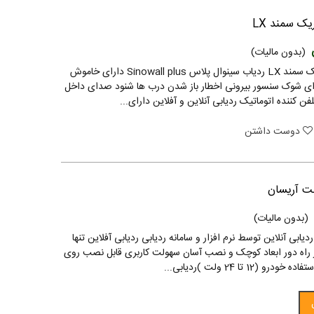
یک سمند LX
(بدون مالیات)
ردیاب دزدگیر فابریک سمند LX ردیاب سینوال پلاس Sinowall plus دارای خاموش
ای شوک سنسور بیرونی اخطار باز شدن درب ها شنود صدای داخل
ن کننده اتوماتیک ردیابی آنلاین و آفلاین دارای...
دوست داشتن
نت آریسان
(بدون مالیات)
یابی آنلاین توسط نرم افزار و سامانه ردیابی ردیابی آفلاین تنها
 راه دور ابعاد کوچک و نصب آسان سهولت کاربری قابل نصب روی
(12 تا 24 ولت )ردیابی...