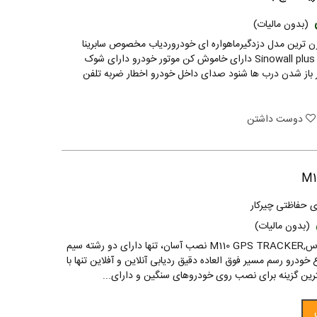
(بدون مالیات)
ن ترین مدل دزدگیرماهواره ای خودروردیاب مخصوص سابرینا
ردیاب سینوال پلاس Sinowall plus دارای خاموش کن موتور خودرو دارای شوک
 باز شدن درب ها شنود صدای داخل خودرو اخطار ضربه تلفن
دوست داشتن
 حفاظتی چیرکار
(بدون مالیات)
ردیاب فابریک دنا پلاس,M110 GPS TRACKER نصب آسان، تنها دارای دو رشته سیم
خودرو رسم مسیر فوق العاده دقیق ردیابی آنلاین و آفلاین تنها با
رین گزینه برای نصب روی خودروهای سنگین و دارای...