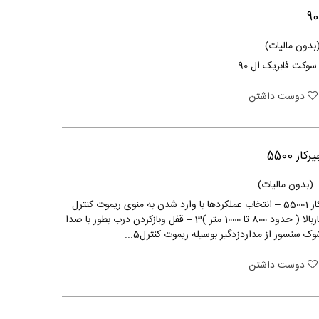
بدون مالیات)
دوست داشتن
ر 5500
(بدون مالیات)
دزدگیر تصویری چیرکار 55001 – انتخاب عملکردها با وارد شدن به منوی ریموت کنترل
تصویری2 – برد بسیاربالا ( حدود 800 تا 1000 متر )3 – قفل وبازکردن درب بطور با صدا
دوست داشتن