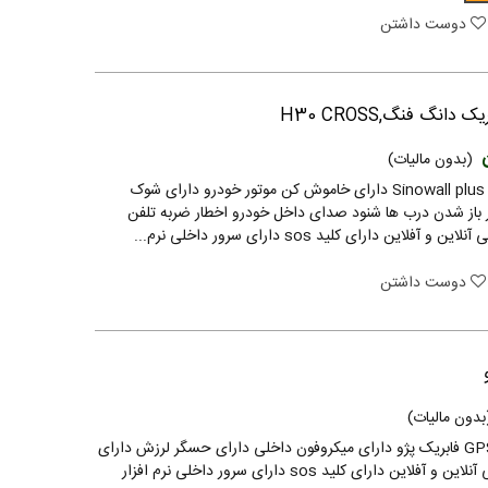
دوست داشتن
دانگ فنگ,H30 CROSS
(بدون مالیات)
ردیاب سینوال پلاس Sinowall plus دارای خاموش کن موتور خودرو دارای شوک
 باز شدن درب ها شنود صدای داخل خودرو اخطار ضربه تلفن
آفلاین دارای کلید sos دارای سرور داخلی نرم...
دوست داشتن
بدون مالیات)
دزدگیر ماهواره ای GPS فابریک پژو دارای میکروفون داخلی دارای حسگر لرزش دارای
حسگر سوییچ ردیابی آنلاین و آفلاین دارای کلید sos دارای سرور داخلی نرم افزار