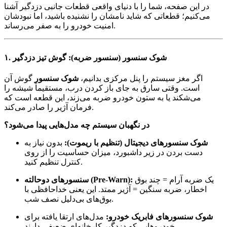
در این صفحه، شما را با دنیای واقعی قطعات جانبی دزدگیر آشنا
می‌کنیم؛ قطعاتی که شاید نامشان را نشنیده باشید، اما نبودشان
امنیت خودرو را به صفر می‌رساند.
۱. شوک سنسور (سنسور ضربه): گوش تیز دزدگیر
اگر مغز سیستم را پنل مرکزی بدانیم،
شوک سنسور
گوش آن
است. وقتی سارق به جای باز کردن درب، مستقیماً شیشه را
می‌شکند یا به ستون خودرو ضربه می‌زند، این قطعه است که
فرمان آژیر را صادر می‌کند.
در نگهبان سیستم چه مدل‌هایی پیدا می‌شود؟
شوک سنسورهای دیجیتال (تنظیم با ریموت):
بدون نیاز به
دست بردن در زیر داشبورد، میزان حساسیت را از روی
کنترل تنظیم کنید.
یک ضربه آرام = چند بوق
سنسورهای دوحالته (Pre-Warn):
اخطار، ضربه سنگین = آژیر ممتد. این یعنی خداحافظی با
بوق‌های بی‌دلیل نصف شب.
شوک سنسورهای فابریک خودرو:
مدل‌های ارتقا یافته برای
خودروهایی که دزدگیر کارخانه‌ای ضعیفی دارند.