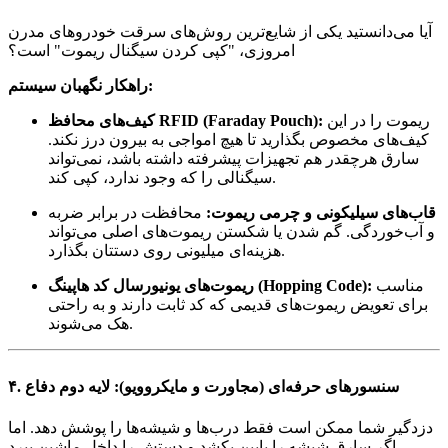
آیا می‌دانستید یکی از شایع‌ترین روش‌های سرقت خودروهای مدرن
امروزی، "کپی کردن سیگنال ریموت" است؟
راهکار نگهبان سیستم:
ریموت را در این
کیف‌های محافظ RFID (Faraday Pouch):
کیف‌های مخصوص بگذارید تا هیچ امواجی به بیرون درز نکند.
سارق هرچقدر هم تجهیزات پیشرفته داشته باشد، نمی‌تواند
سیگنالی را که وجود ندارد، کپی کند.
قاب‌های سیلیکونی و چرمی ریموت:
محافظت در برابر ضربه
و آب‌خوردگی. گم شدن یا شکستن ریموت‌های اصلی می‌تواند
هزینه‌ای میلیونی روی دستتان بگذارد.
مناسب
ریموت‌های یونیورسال کد هاپینگ (Hopping Code):
برای تعویض ریموت‌های قدیمی که کد ثابت دارند و به راحتی
هک می‌شوند.
۴. سنسورهای حرفه‌ای (مجاورت و مایکروویو): لایه دوم دفاع
دزدگیر شما ممکن است فقط درب‌ها و شیشه‌ها را پوشش دهد. اما
اگر سارق شیشه را پایین بکشد و دستش را داخل ماشین ببرد