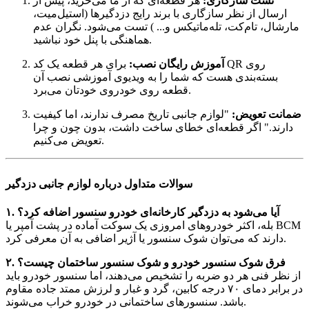
تست سازگاری:
هر قطعه‌ای که از ما می‌خرید، پیش از
ارسال از نظر سازگاری با برند رایج دزدگیرها (استیل‌میت،
مارشال، تام‌کت، تله‌ماتیکس و... ) تست می‌شود. نگران عدم
هماهنگی با پنل خود نباشید.
آموزش رایگان نصب:
برای هر قطعه یک کد QR روی
بسته‌بندی هست که شما را به ویدیوی آموزشی نصب آن
قطعه روی خودروی خودتان می‌برد.
ضمانت تعویض:
"لوازم جانبی تاریخ مصرف ندارند، اما کیفیت
دارند." اگر قطعه‌ای خطای ساخت داشت، بدون چون و چرا
تعویض می‌کنیم.
سوالات متداول درباره لوازم جانبی دزدگیر
۱. آیا می‌شود به دزدگیر کارخانه‌ای خودرو سنسور اضافه کرد؟
بله، اکثر خودروهای امروزی یک سوکت آماده در پشت آمپر یا BCM
دارند که می‌توان شوک سنسور یا آژیر اضافی به آن معرفی کرد.
۲. فرق شوک سنسور خودرو و شوک سنسور ساختمان چیست؟
از نظر فنی هر دو ضربه را تشخیص می‌دهند، اما سنسور خودرو باید
در برابر دمای ۷۰ درجه کابین، گرد و غبار و لرزش ممتد جاده مقاوم
باشد. سنسورهای ساختمانی در خودرو خراب می‌شوند.