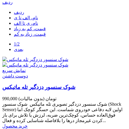
ردیف
ردیف
نام، الف تا ی
نام، ی تا الف
قیمت، کم به زیاد
قیمت، زیاد به کم
1/2
بعدی
نمایش سریع
دوست داشتن
شوک سنسور دزدگیر تله ماتیکس
990,000 تومان
(بدون مالیات)
شوک سنسور دزدگیر تصویری تله ماتیکس شوک سنسور (Shock
Sensor) اولین لایه دفاعی خودروی شماست. این حسگر کوچک اما
فوق‌العاده حساس، کوچک‌ترین ضربه، لرزش یا تلاش برای باز
کردن غیرمجاز درها را بلافاصله شناسایی کرده و فعال...
خرید محصول