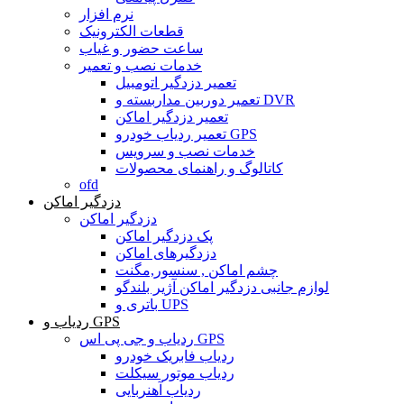
نرم افزار
قطعات الکترونیک
ساعت حضور و غیاب
خدمات نصب و تعمیر
تعمیر دزدگیر اتومبیل
تعمیر دوربین مداربسته و DVR
تعمیر دزدگیر اماکن
تعمیر ردیاب خودرو GPS
خدمات نصب و سرویس
کاتالوگ و راهنمای محصولات
ofd
دزدگیر اماکن
دزدگیر اماکن
پک دزدگیر اماکن
دزدگیرهای اماکن
چشم اماکن , سنسور,مگنت
لوازم جانبی دزدگیر اماکن آژیر بلندگو
باتری و UPS
ردیاب و GPS
ردیاب و جی پی اس GPS
ردیاب فابریک خودرو
ردیاب موتور سیکلت
ردیاب آهنربایی