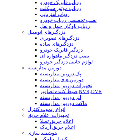
ردیاب فابریک خودرو
ردیاب موتور سیکلت
ردیاب آهنربایی
نصب تخصصی ردیاب خودرو
ردیاب ناوگان حمل و نقل
دزدگیرهای اتومبیل
دزدگیرهای تصویری
دزدگیرهای ساده
دزدگیر فابریک خودرو
نصب دزدگیر ماهواره ای
لوازم جانبی دزدگیر خودرو
دوربین مداربسته
پک دوربین مداربسته
دوربین های مداربسته
تجهیزات دوربین مداربسته
ضبط کننده تصاویر,NVR,DVR
لنز دوربین مداربسته
ماکت دوربین مداربسته
انواع ریموت کنترل
تجهیزات اعلام حریق
اعلام حریق تسلا
اعلام حریق آریاک
هوشمند سازی
کنترل پیامکی