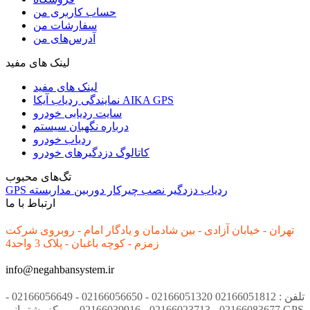
حساب کاربری من
سفارشات من
آدرس‌های من
لینک های مفید
لینک های مفید
نمایندگی ردیاب آیکا AIKA GPS
سایت ردیابی خودرو
درباره نگهبان سیستم
ردیاب خودرو
کاتالوگ دزدگیرهای خودرو
تگ‌های محبوب
ردیاب
دزدگیر
نصب
چیرکار
دوربین مداربسته
GPS
ارتباط با ما
تهران - خیابان آزادی - بین شادمان و یادگار امام - روبروی شرکت
زمزم - کوچه باغبان - پلاک 3 واحد4
info@negahbansystem.ir
تلفن : 02166051812 02166051320 - 02166056650 - 02166056649 -
02166083677 - 02166023713 - 02166039916 - مرکز پشتیبانی GPS