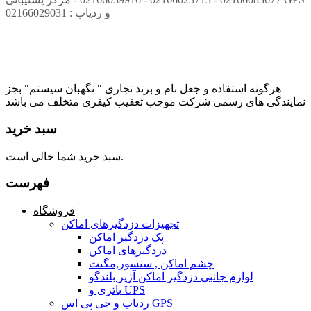
و ردیاب : 02166029031
هرگونه استفاده و جعل نام و برند تجاری " نگهبان سیستم" بجز
نمایندگی های رسمی شرکت موجب تعقیب کیفری متخلف می باشد
سبد خرید
سبد خرید شما خالی است.
فهرست
فروشگاه
تجهیزات دزدگیرهای اماکن
پک دزدگیر اماکن
دزدگیرهای اماکن
چشم اماکن , سنسور,مگنت
لوازم جانبی دزدگیر اماکن آژیر بلندگو
باتری و UPS
ردیاب و جی پی اس GPS