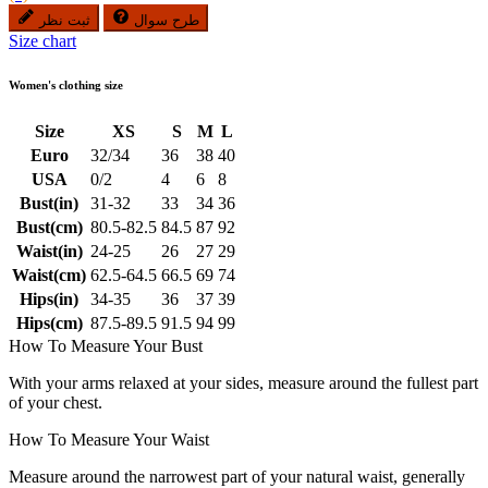
طرح سوال
ثبت نظر
Size chart
Women's clothing size
Size
XS
S
M
L
Euro
32/34
36
38
40
USA
0/2
4
6
8
Bust(in)
31-32
33
34
36
Bust(cm)
80.5-82.5
84.5
87
92
Waist(in)
24-25
26
27
29
Waist(cm)
62.5-64.5
66.5
69
74
Hips(in)
34-35
36
37
39
Hips(cm)
87.5-89.5
91.5
94
99
How To Measure Your Bust
With your arms relaxed at your sides, measure around the fullest part
of your chest.
How To Measure Your Waist
Measure around the narrowest part of your natural waist, generally