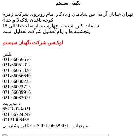
نگهبان سیستم
تهران خیابان آزادی بین شادمان و یادگار امام روبروی شرکت زمزم
کوچه باغبان پلاک 3 واحد 4
ساعات کار : شنبه تا چهارشنبه از ساعت 9 الی 18
پنجشنبه ها و ایام تعطیل شرکت تعطیل است.
لوکیشن شرکت نگهبان سیستم
تلفن:
021-66056650
021-66051812
021-66051320
021-66056649
021-66030223
021-66023713
021-66039916
021-66083677
مدیریت :
66718078-021
021-66724299
09121006465
تلفن پشتیبانی GPS و ردیاب : 66029031-021