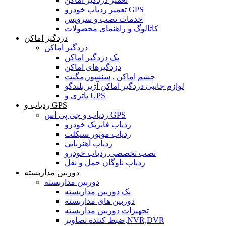
تعمیر ردیاب خودرو GPS
خدمات نصب و سرویس
کاتالوگ و راهنمای محصولات
دزدگیر اماکن
دزدگیر اماکن
پک دزدگیر اماکن
دزدگیرهای اماکن
چشم اماکن , سنسور,مگنت
لوازم جانبی دزدگیر اماکن آژیر بلندگو
باتری و UPS
ردیاب و GPS
ردیاب و جی پی اس GPS
ردیاب فابریک خودرو
ردیاب موتور سیکلت
ردیاب آهنربایی
نصب تخصصی ردیاب خودرو
ردیاب ناوگان حمل و نقل
دوربین مداربسته
دوربین مداربسته
پک دوربین مداربسته
دوربین های مداربسته
تجهیزات دوربین مداربسته
ضبط کننده تصاویر,NVR,DVR