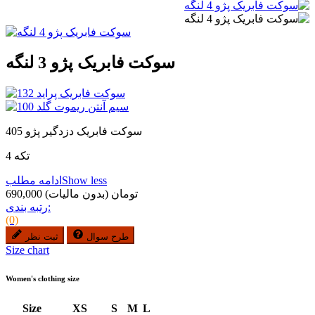
سوکت فابریک پژو 3 لنگه
سوکت فابریک دزدگیر پژو 405
4 تکه
Show less
ادامه مطلب
690,000 تومان
(بدون مالیات)
رتبه بندی:
(0)
طرح سوال
ثبت نظر
Size chart
Women's clothing size
Size
XS
S
M
L