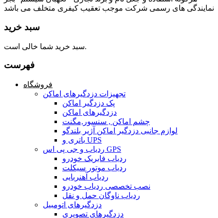
نمایندگی های رسمی شرکت موجب تعقیب کیفری متخلف می باشد
سبد خرید
سبد خرید شما خالی است.
فهرست
فروشگاه
تجهیزات دزدگیرهای اماکن
پک دزدگیر اماکن
دزدگیرهای اماکن
چشم اماکن , سنسور,مگنت
لوازم جانبی دزدگیر اماکن آژیر بلندگو
باتری و UPS
ردیاب و جی پی اس GPS
ردیاب فابریک خودرو
ردیاب موتور سیکلت
ردیاب آهنربایی
نصب تخصصی ردیاب خودرو
ردیاب ناوگان حمل و نقل
دزدگیرهای اتومبیل
دزدگیرهای تصویری