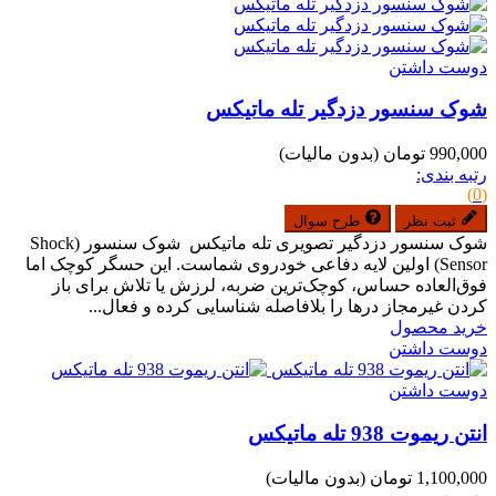
دوست داشتن
شوک سنسور دزدگیر تله ماتیکس
990,000 تومان
(بدون مالیات)
رتبه بندی:
(0)
ثبت نظر
طرح سوال
شوک سنسور دزدگیر تصویری تله ماتیکس شوک سنسور (Shock
Sensor) اولین لایه دفاعی خودروی شماست. این حسگر کوچک اما
فوق‌العاده حساس، کوچک‌ترین ضربه، لرزش یا تلاش برای باز
کردن غیرمجاز درها را بلافاصله شناسایی کرده و فعال...
خرید محصول
دوست داشتن
دوست داشتن
انتن ریموت 938 تله ماتیکس
1,100,000 تومان
(بدون مالیات)