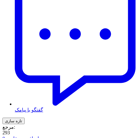
گفتگو با پیامک
مرجع:
293