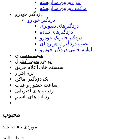
لنز دوربین مداربسته
ماکت دوربین مداربسته
دزدگیر خودرو
دزدگیر خودرو
دزدگیرهای تصویری
دزدگیرهای ساده
دزدگیر فابریک خودرو
نصب دزدگیر ماهواره ای
لوازم جانبی دزدگیر خودرو
هوشمندسازی
انواع ریموت کنترل
سیستم های اعلام حریق
نرم افزار
پک دزدگیر اماکن
ساعت حضور و غیاب
ردیاب های آهنربایی
ردیاب های باسیم
صفحه محتوا
محبوب
موردی یافت نشد
تنظیمات