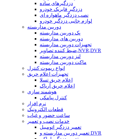
دزدگیرهای ساده
دزدگیر فابریک خودرو
نصب دزدگیر ماهواره ای
لوازم جانبی دزدگیر خودرو
دوربین مداربسته
پک دوربین مداربسته
دوربین های مداربسته
تجهیزات دوربین مداربسته
ضبط کننده تصاویر,NVR,DVR
لنز دوربین مداربسته
ماکت دوربین مداربسته
انواع ریموت کنترل
تجهیزات اعلام حریق
اعلام حریق تسلا
اعلام حریق آریاک
هوشمند سازی
کنترل پیامکی
نرم افزار
قطعات الکترونیک
ساعت حضور و غیاب
خدمات نصب و تعمیر
تعمیر دزدگیر اتومبیل
تعمیر دوربین مداربسته و DVR
تعمیر دزدگیر اماکن