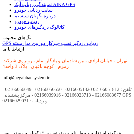
نمایندگی ردیاب آیکا AIKA GPS
سایت ردیابی خودرو
درباره نگهبان سیستم
ردیاب خودرو
کاتالوگ دزدگیرهای خودرو
تگ‌های محبوب
ردیاب
دزدگیر
نصب
چیرکار
دوربین مداربسته
GPS
ارتباط با ما
تهران - خیابان آزادی - بین شادمان و یادگار امام - روبروی شرکت
زمزم - کوچه باغبان - پلاک 3 واحد4
info@negahbansystem.ir
تلفن : 02166051812 02166051320 - 02166056650 - 02166056649 -
02166083677 - 02166023713 - 02166039916 - مرکز پشتیبانی GPS
و ردیاب : 02166029031
هرگونه استفاده و جعل نام و برند تجاری " نگهبان سیستم" بجز