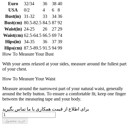
Euro
32/34
36
38
40
USA
0/2
4
6
8
Bust(in)
31-32
33
34
36
Bust(cm)
80.5-82.5
84.5
87
92
Waist(in)
24-25
26
27
29
Waist(cm)
62.5-64.5
66.5
69
74
Hips(in)
34-35
36
37
39
Hips(cm)
87.5-89.5
91.5
94
99
How To Measure Your Bust
With your arms relaxed at your sides, measure around the fullest part
of your chest.
How To Measure Your Waist
Measure around the narrowest part of your natural waist, generally
around the belly button. To ensure a comfortable fit, keep one finger
between the measuring tape and your body.
برای اطلاع از قیمت همکاری با ما تماس بگیرید
خرید محصول