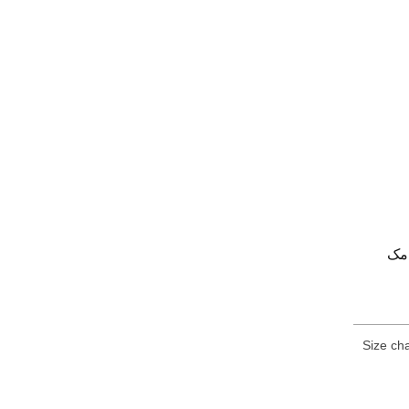
امک
Size cha