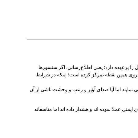
را برعهده دارد؛ یعنی اطلاع‌رسانی. اگر سنسورها
داشته باشند اما خبر حادثه به صاحب ملک نرسد، عملاً کل سیستم ارزشش را از دست می‌دهد. G1 LTE دقیقاً روی همین نقطه تمرکز کرده است؛ اینکه در شرایط
مایند اما آیا صدای آؤیر و رعب و وحشت ناشی از آن
نی عملا نموده اند و هشدار داده اند اما متاسفانه