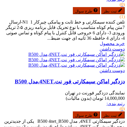
(0)
ثبت نظر
طرح سوال
(1)
تلفن کننده سیمکارتی و خط ثابت و پیامکی چیرکار N1 1-ارسال
7متن پیام کوتاه متناسب با نوع تحریک قابل برنامه ریزی ۵-2 تریگر
ورودی 3- دارای 6 خروجی قابل کنترل با پیام کوتاه و تماس صوتی
4- دارای 4 حافظه 36 ثانیه ای جهت ضبط...
خرید محصول
دوست داشتن
دوست داشتن
دزدگیر اماکن سیمکارتی فور نت,4NET,مدل B500
نمایندگی دزدگیر فورنت در تهران
14,000,000 تومان
(بدون مالیات)
رتبه بندی:
(0)
ثبت نظر
طرح سوال
دزدگیر سیمکارتی 4NET, مدل B500 4net_B500 یکی از جدیدترین
محصولات شرکت 4NET میباشد دارای 6زون باسیم و 3زون بیسیم