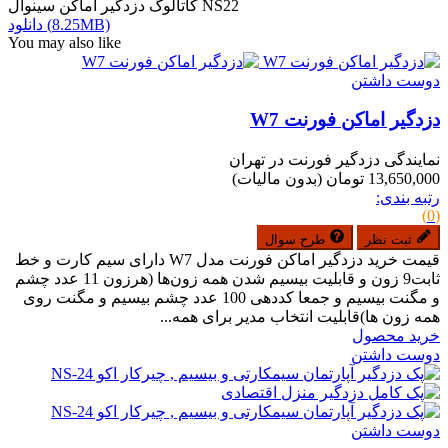
کاتالوگ دزدگیر اماکن سینوال NS22
دانلود (8.25MB)
You may also like
دوست داشتن
دزدگیر اماکن فورنت W7
نمایندگی دزدگیر فورنت در تهران
13,650,000 تومان
(بدون مالیات)
رتبه بندی:
(0)
ثبت نظر
طرح سوال
قیمت خرید دزدگیر اماکن فورنت مدل W7 دارای سیم کارت و خط
ثابت9 زون و قابلیت بیسیم شدن همه زون‌ها (هرزون 11 عدد چشم
و مگنت بیسیم و جمعا کددهی 100 عدد چشم بیسیم و مگنت روی
همه زون ها)قابلیت انتخاب مدیر برای همه...
خرید محصول
دوست داشتن
دوست داشتن