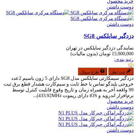
خرید محصول
دوست داشتن
دوست داشتن
دزدگیر سایلکس SG8
نمایندگی دزدگیر سایلکس در تهران
15,900,000 تومان
(بدون مالیات)
رتبه بندی:
(0)
ثبت نظر
طرح سوال
دزدگیر سیمکارتی سایلکس مدل SG8 دارای 5 زون باسیم 2عدد
خروجی بلندگو تماس با خط ثابت و سیم‌کارت هشدار قطع برق ثبت
99 واقعه آخر به همراه زمان و تاریخ وقوع قابلیت کنترل توسط
نرم‌افزار اندروید و iOS دارای ریموت 433.92MHz)...
خرید محصول
دوست داشتن
دوست داشتن