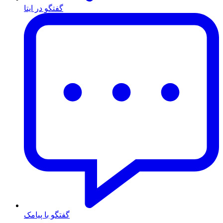
گفتگو در ایتا
گفتگو با پیامک