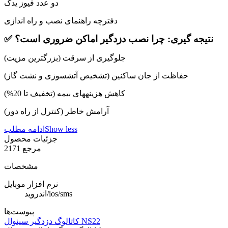
دو عدد فیوز یدک
دفترچه راهنمای نصب و راه اندازی
✅ نتیجه گیری: چرا نصب دزدگیر اماکن ضروری است؟
جلوگیری از سرقت (بزرگترین مزیت)
حفاظت از جان ساکنین (تشخیص آتشسوزی و نشت گاز)
کاهش هزینههای بیمه (تخفیف تا 20%)
آرامش خاطر (کنترل از راه دور)
Show less
ادامه مطلب
جزئیات محصول
مرجع
2171
مشخصات
نرم افزار موبایل
اندروید/ios/sms
پیوست‌ها
کاتالوگ دزدگیر سینوال NS22