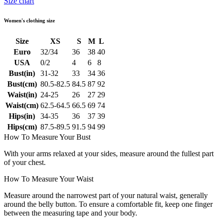
Size chart
Women's clothing size
Size
XS
S
M
L
Euro
32/34
36
38
40
USA
0/2
4
6
8
Bust(in)
31-32
33
34
36
Bust(cm)
80.5-82.5
84.5
87
92
Waist(in)
24-25
26
27
29
Waist(cm)
62.5-64.5
66.5
69
74
Hips(in)
34-35
36
37
39
Hips(cm)
87.5-89.5
91.5
94
99
How To Measure Your Bust
With your arms relaxed at your sides, measure around the fullest part
of your chest.
How To Measure Your Waist
Measure around the narrowest part of your natural waist, generally
around the belly button. To ensure a comfortable fit, keep one finger
between the measuring tape and your body.