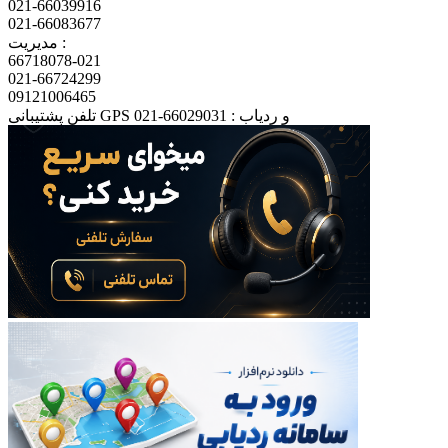
021-66039916
021-66083677
مدیریت :
66718078-021
021-66724299
09121006465
تلفن پشتیبانی GPS و ردیاب : 66029031-021