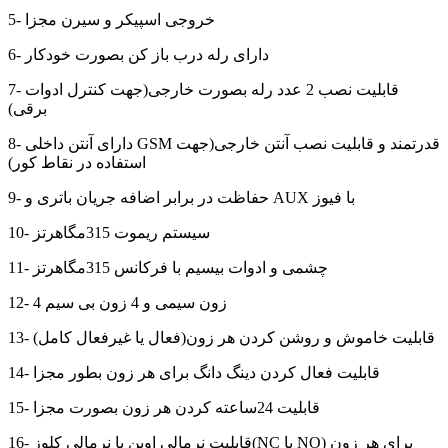
5- خروجی اسپیکر و سیرن مجزا
6- دارای رله درب باز کن بصورت خودکار
7- قابلیت نصب 2 عدد رله بصورت خارجی(جهت کنترل ادوات
برقی)
8- دارای آنتن داخلی GSM قدرتمند و قابلیت نصب آنتن خارجی(جهت
استفاده در نقاط کور)
9- حفاظت در برابر اضافه جریان باتری و AUX با فیوز
10- سیستم ریموت 315مگاهرتز
11- چشمی و ادوات بیسیم با فرکانس 315مگاهرتز
12- 4 زون سیمی و 4 زون بی سیم
13- قابلیت خاموش و روشن کردن هر زون(فعال یا غیرفعال کامل)
14- قابلیت فعال کردن دینگ دانگ برای هر زون بطور مجزا
15- قابلیت 24ساعته کردن هر زون بصورت مجزا
16- قابلیت نرمالی اوپن یا نرمالی کلوز(NC یا NO) برای هر زون