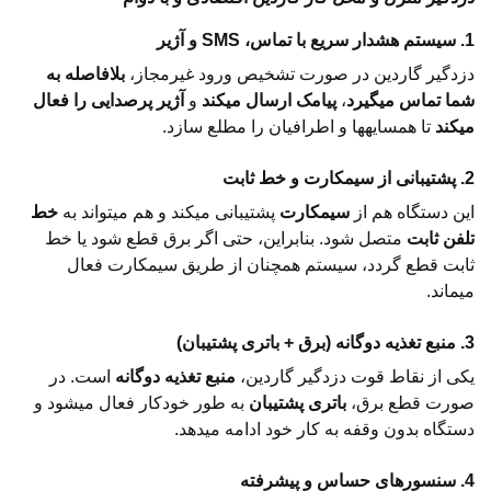
1. سیستم هشدار سریع با تماس، SMS و آژیر
دزدگیر گاردین در صورت تشخیص ورود غیرمجاز،
بلافاصله به
شما تماس میگیرد
،
پیامک ارسال میکند
و
آژیر پرصدایی را فعال
میکند
تا همسایهها و اطرافیان را مطلع سازد.
2. پشتیبانی از سیمکارت و خط ثابت
این دستگاه هم از
سیمکارت
پشتیبانی میکند و هم میتواند به
خط
تلفن ثابت
متصل شود. بنابراین، حتی اگر برق قطع شود یا خط
ثابت قطع گردد، سیستم همچنان از طریق سیمکارت فعال
میماند.
3. منبع تغذیه دوگانه (برق + باتری پشتیبان)
یکی از نقاط قوت دزدگیر گاردین،
منبع تغذیه دوگانه
است. در
صورت قطع برق،
باتری پشتیبان
به طور خودکار فعال میشود و
دستگاه بدون وقفه به کار خود ادامه میدهد.
4. سنسورهای حساس و پیشرفته