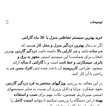
توضیحات
خرید بهترین سیستم حفاظتی منزل با 36 ماه گارانتی
اگر به دنبال
بهترین دزدگیر منزل و محل کار
هستید که
هم
ساده
باشد و هم
کارایی بالا
داشته باشد،
دزدگیر گاردین
بهترین
انتخاب برای شماست! این سیستم امنیتی
مجهز به برق و
باتری
،
سیمکارتی و خط ثابت
است و با
گارانتی 2 ساله
ارائه
میشود. طراحی
کاربرپسند
آن باعث شده حتی
افراد مسن
هم به
راحتی با آن کار کنند.
در این مقاله، به بررسی
ویژگیهای منحصر به فرد دزدگیر گاردین
،
نحوه عملکرد، مزایا و دلایل برتری آن نسبت به سایر سیستمهای
امنیتی میپردازیم. همچنین، نکات مهم برای
نصب و استفاده
بهینه
از این دستگاه را بررسی میکنیم تا بتوانید
امنیت کامل
را
برای خانه یا محل کار خود فراهم کنید.