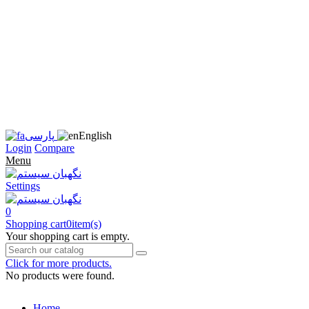
زبان
سایت
را
به
فارسی
تغییر
دهید
متوجه
شدم
English
پارسی
Login
Compare
Menu
Settings
0
Shopping cart
0
item(s)
Your shopping cart is empty.
Click for more products.
No products were found.
Home