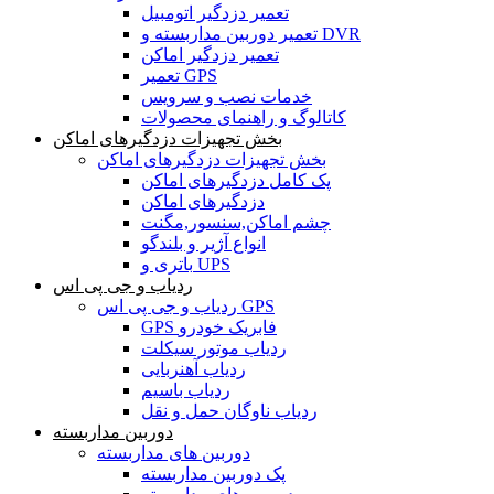
تعمیر دزدگیر اتومبیل
تعمیر دوربین مداربسته و DVR
تعمیر دزدگیر اماکن
تعمیر GPS
خدمات نصب و سرویس
کاتالوگ و راهنمای محصولات
بخش تجهیزات دزدگیرهای اماکن
بخش تجهیزات دزدگیرهای اماکن
پک کامل دزدگیرهای اماکن
دزدگیرهای اماکن
چشم اماکن,سنسور,مگنت
انواع آژیر و بلندگو
باتری و UPS
ردیاب و جی پی اس
ردیاب و جی پی اس GPS
GPS فابریک خودرو
ردیاب موتور سیکلت
ردیاب آهنربایی
ردیاب باسیم
ردیاب ناوگان حمل و نقل
دوربین مداربسته
دوربین های مداربسته
پک دوربین مداربسته