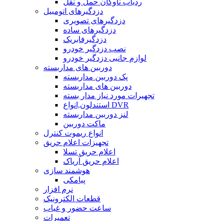
ردیاب ناوگان حمل و نقل
دزدگیرهای اتومبیل
دزدگیرهای تصویری
دزدگیرهای ساده
دزدگیرفابریک
نصب دزدگیر خودرو
لوازم جانبی دزدگیر خودرو
دوربین های مداربسته
پک دوربین مداربسته
دوربین های مداربسته
تجهیرات مورد نیاز مدار بسته
استندلون,انواع DVR
لنز دوربین مداربسته
ماکت دوربین
انواع ریموت کنترل
تجهیزات اعلام حریق
اعلام حریق تسلا
اعلام حریق آریاک
هوشمند سازی
پیامکی
نرم افزار
قطعات الکترونیک
ساعت حضور و غیاب
تعمیرات