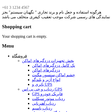
+61 3 1234 4567
هرگونه استفاده و جعل نام و برند تجاری " نگهبان سیستم" بجز
نمایندگی های رسمی شرکت موجب تعقیب کیفری متخلف می باشد
Shopping cart
Your shopping cart is empty.
Menu
فروشگاه
بخش تجهیزات دزدگیرهای اماکن
پک کامل دزدگیرهای اماکن
دزدگیرهای اماکن
چشم اماکن,سنسور,مگنت
انواع آژیر و بلندگو
باتری و UPS
ردیاب و جی پی اس GPS
GPS فابریک خودرو
ردیاب موتور سیکلت
ردیاب آهنربایی
ردیاب باسیم