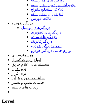
دوربین های مداربسته
تجهیرات مورد نیاز مدار بسته
استندلون,انواع DVR
لنز دوربین مداربسته
ماکت دوربین
دزدگیر خودرو
دزدگیرهای اتومبیل
دزدگیرهای تصویری
دزدگیرهای ساده
دزدگیرفابریک
نصب دزدگیر خودرو
لوازم جانبی دزدگیر خودرو
هوشمندسازی
انواع ریموت کنترل
سیستم های اعلام حریق
نرم افزار
نرم افزار
ساعت حضور و غیاب
خدمات نصب و تعمیر
ردیاب های باسیم
خانه
Loved