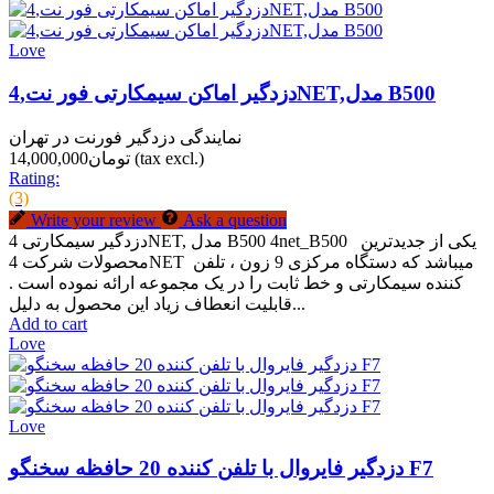
Love
دزدگیر اماکن سیمکارتی فور نت,4NET,مدل B500
نمایندگی دزدگیر فورنت در تهران
(tax excl.)
تومان14,000,000
Rating:
(3)
Write your review
Ask a question
دزدگیر سیمکارتی 4NET, مدل B500 4net_B500 یکی از جدیدترین
محصولات شرکت 4NET میباشد که دستگاه مرکزی 9 زون ، تلفن
کننده سیمکارتی و خط ثابت را در یک مجموعه ارائه نموده است .
قابلیت انعطاف زیاد این محصول به دلیل...
Add to cart
Love
Love
دزدگیر فایروال با تلفن کننده 20 حافظه سخنگو F7