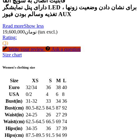
قابلیت اتصال به سویچ آلفا
دارای پنل نمایشگر LED برای نشان دادن وضعیت زونها ،
تغذیه وسالم بودن فیوز AUX
Read more
Show less
(tax excl.)
تومان19,600,000
Rating:
(3)
Write your review
Ask a question
Size chart
Women's clothing size
Size
XS
S
M
L
Euro
32/34
36
38
40
USA
0/2
4
6
8
Bust(in)
31-32
33
34
36
Bust(cm)
80.5-82.5
84.5
87
92
Waist(in)
24-25
26
27
29
Waist(cm)
62.5-64.5
66.5
69
74
Hips(in)
34-35
36
37
39
Hips(cm)
87.5-89.5
91.5
94
99