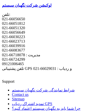
لوکیشن شرکت نگهبان سیستم
تلفن:
021-66056650
021-66051812
021-66051320
021-66056649
021-66030223
021-66023713
021-66039916
021-66083677
مدیریت : 66718078-021
021-66724299
09121006465
تلفن پشتیبانی GPS و ردیاب : 66029031-021
Support
شرایط نمایندگی شرکت نگهبان سیستم
Contact us
Sitemap
تمدید اشتراک ردیاب GPS
چرا شما باید به نگهبان سیستم اعتماد کنید؟