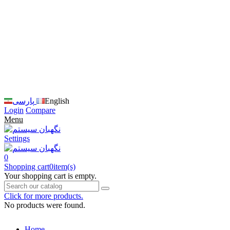
زبان
سایت
را
به
فارسی
تغییر
دهید
متوجه
شدم
English
پارسی
Login
Compare
Menu
Settings
0
Shopping cart
0
item(s)
Your shopping cart is empty.
Click for more products.
No products were found.
Home