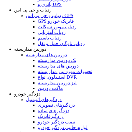
باتری و UPS
ردیاب و جی پی اس
ردیاب و جی پی اس GPS
GPS فابریک خودرو
ردیاب موتور سیکلت
ردیاب آهنربایی
ردیاب باسیم
ردیاب ناوگان حمل و نقل
دوربین مداربسته
دوربین های مداربسته
پک دوربین مداربسته
دوربین های مداربسته
تجهیرات مورد نیاز مدار بسته
استندلون,انواع DVR
لنز دوربین مداربسته
ماکت دوربین
دزدگیر خودرو
دزدگیرهای اتومبیل
دزدگیرهای تصویری
دزدگیرهای ساده
دزدگیرفابریک
نصب دزدگیر خودرو
لوازم جانبی دزدگیر خودرو