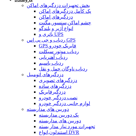
بخش تجهیزات دزدگیرهای اماکن
پک کامل دزدگیرهای اماکن
دزدگیرهای اماکن
چشم اماکن,سنسور,مگنت
انواع آژیر و بلندگو
باتری و UPS
ردیاب و جی پی اس GPS
GPS فابریک خودرو
ردیاب موتور سیکلت
ردیاب آهنربایی
ردیاب باسیم
ردیاب ناوگان حمل و نقل
دزدگیرهای اتومبیل
دزدگیرهای تصویری
دزدگیرهای ساده
دزدگیرفابریک
نصب دزدگیر خودرو
لوازم جانبی دزدگیر خودرو
دوربین های مداربسته
پک دوربین مداربسته
دوربین های مداربسته
تجهیرات مورد نیاز مدار بسته
استندلون,انواع DVR