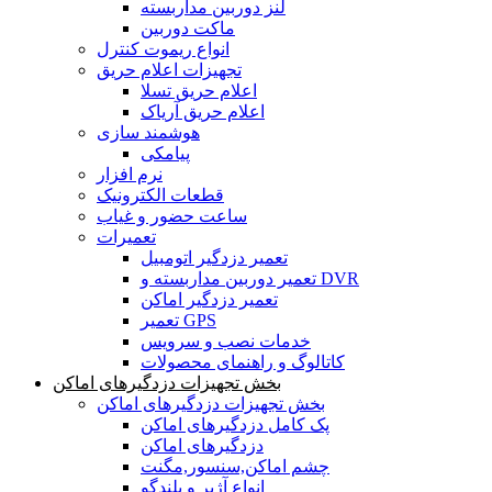
لنز دوربین مداربسته
ماکت دوربین
انواع ریموت کنترل
تجهیزات اعلام حریق
اعلام حریق تسلا
اعلام حریق آریاک
هوشمند سازی
پیامکی
نرم افزار
قطعات الکترونیک
ساعت حضور و غیاب
تعمیرات
تعمیر دزدگیر اتومبیل
تعمیر دوربین مداربسته و DVR
تعمیر دزدگیر اماکن
تعمیر GPS
خدمات نصب و سرویس
کاتالوگ و راهنمای محصولات
بخش تجهیزات دزدگیرهای اماکن
بخش تجهیزات دزدگیرهای اماکن
پک کامل دزدگیرهای اماکن
دزدگیرهای اماکن
چشم اماکن,سنسور,مگنت
انواع آژیر و بلندگو