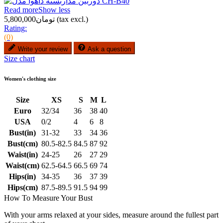
Read more
Show less
(tax excl.)
تومان5,800,000
Rating:
(0)
Write your review
Ask a question
Size chart
Women's clothing size
Size
XS
S
M
L
Euro
32/34
36
38
40
USA
0/2
4
6
8
Bust(in)
31-32
33
34
36
Bust(cm)
80.5-82.5
84.5
87
92
Waist(in)
24-25
26
27
29
Waist(cm)
62.5-64.5
66.5
69
74
Hips(in)
34-35
36
37
39
Hips(cm)
87.5-89.5
91.5
94
99
How To Measure Your Bust
With your arms relaxed at your sides, measure around the fullest part