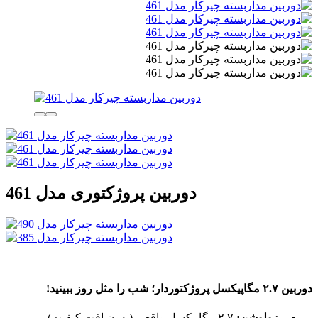
دوربین پروژکتوری مدل 461
دوربین ۲.۷ مگاپیکسل پروژکتوردار؛ شب را مثل روز ببینید!
رزولوشن:
۲.۷ مگاپیکسل واقعی (بدون افت کیفیت)