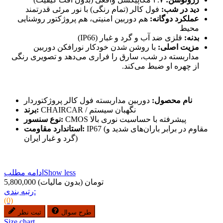
دید در شب:
فول کالر (تمام رنگی) با نور مرئی قدرتمند
عملکرد دوگانه:
هم دوربین امنیتی، هم پروژکتور روشنایی
محیط
بدنه:
فلزی ضد آب و گرد و غبار (IP66)
مزیت اصلی:
با روشن شدن خودکار نورافکن دوربین
مداربسته در شب، سارق را فراری می‌دهد و تصویری رنگی
از چهره او ضبط می‌کند.
نام محصول:
دوربین مداربسته فول کالر پروژکتوردار
CHAIRCAR / نگهبان سیستم
برند:
CMOS پیشرفته با حساسیت نوری بالا
نوع سنسور:
IP67 (مقاوم در برابر باران‌های شدید و
استاندارد مقاومت:
گرد و غبار ایران)
Show less
ادامه مطلب
5,800,000 تومان
(بدون مالیات)
رتبه بندی:
(0)
طرح سوال
ثبت نظر
Size chart