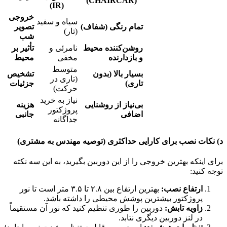
(CHAIRCAR)
(IR)
خروجی
سیاه و سفید
تمام رنگی (شفاف)
تصویر
(تار)
شب
روشن‌کننده محیط
نامرئی و
تأثیر بر
و بازدارنده
مخفی
محیط
متوسط
بسیار بالا (بدون
تشخیص
(تاری در
تاری)
جزئیات
حرکت)
نیاز به خرید
بی‌نیاز از روشنایی
هزینه
پروژکتور
اضافی
جانبی
جداگانه
د) نکات نصب برای کارایی حداکثری (توصیه مهندس به مشتری)
برای اینکه بهترین خروجی را از این دوربین بگیرید، به این سه نکته
توجه کنید:
ارتفاع نصب:
بهترین ارتفاع بین ۲.۸ تا ۳.۵ متر است تا نور
پروژکتور بیشترین پوشش محیطی را داشته باشد.
زاویه تابش:
دوربین را طوری تنظیم کنید که نور آن مستقیماً
در لنز دوربین دیگری نتابد.