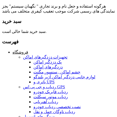
هرگونه استفاده و جعل نام و برند تجاری " نگهبان سیستم" بجز
نمایندگی های رسمی شرکت موجب تعقیب کیفری متخلف می باشد
سبد خرید
سبد خرید شما خالی است.
فهرست
فروشگاه
تجهیزات دزدگیرهای اماکن
پک دزدگیر اماکن
دزدگیرهای اماکن
چشم اماکن , سنسور,مگنت
لوازم جانبی دزدگیر اماکن آژیر بلندگو
باتری و UPS
ردیاب و جی پی اس GPS
ردیاب فابریک خودرو
ردیاب موتور سیکلت
ردیاب آهنربایی
نصب تخصصی ردیاب خودرو
ردیاب ناوگان حمل و نقل
دزدگیرهای اتومبیل