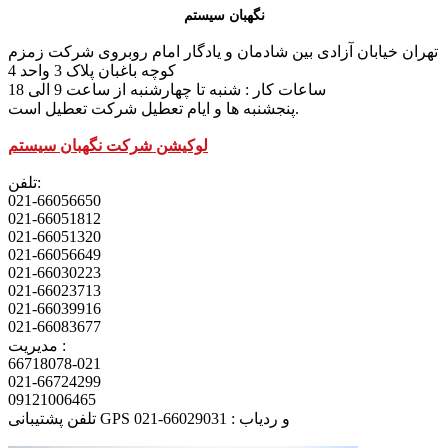
نگهبان سیستم
تهران خیابان آزادی بین شادمان و یادگار امام روبروی شرکت زمزم
کوچه باغبان پلاک 3 واحد 4
ساعات کار : شنبه تا چهارشنبه از ساعت 9 الی 18
پنجشنبه ها و ایام تعطیل شرکت تعطیل است.
لوکیشن شرکت نگهبان سیستم
تلفن:
021-66056650
021-66051812
021-66051320
021-66056649
021-66030223
021-66023713
021-66039916
021-66083677
مدیریت :
66718078-021
021-66724299
09121006465
تلفن پشتیبانی GPS و ردیاب : 66029031-021