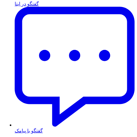
گفتگو در ایتا
گفتگو با پیامک