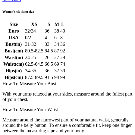
Women's clothing size
Size
XS
S
M
L
Euro
32/34
36
38
40
USA
0/2
4
6
8
Bust(in)
31-32
33
34
36
Bust(cm)
80.5-82.5
84.5
87
92
Waist(in)
24-25
26
27
29
Waist(cm)
62.5-64.5
66.5
69
74
Hips(in)
34-35
36
37
39
Hips(cm)
87.5-89.5
91.5
94
99
How To Measure Your Bust
With your arms relaxed at your sides, measure around the fullest part
of your chest.
How To Measure Your Waist
Measure around the narrowest part of your natural waist, generally
around the belly button. To ensure a comfortable fit, keep one finger
between the measuring tape and your body.