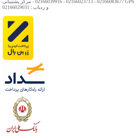
02166083677 - 02166023713 - 02166039916 - مرکز پشتیبانی GPS
و ردیاب : 02166029031