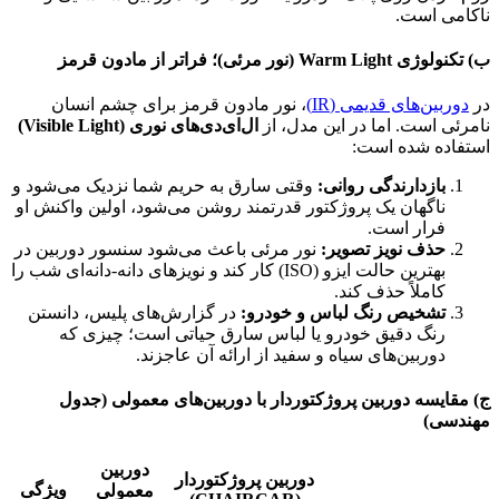
ناکامی است.
ب) تکنولوژی Warm Light (نور مرئی)؛ فراتر از مادون قرمز
در
دوربین‌های قدیمی (IR)
، نور مادون قرمز برای چشم انسان
نامرئی است. اما در این مدل، از
ال‌ای‌دی‌های نوری (Visible Light)
استفاده شده است:
بازدارندگی روانی:
وقتی سارق به حریم شما نزدیک می‌شود و
ناگهان یک پروژکتور قدرتمند روشن می‌شود، اولین واکنش او
فرار است.
حذف نویز تصویر:
نور مرئی باعث می‌شود سنسور دوربین در
بهترین حالت ایزو (ISO) کار کند و نویزهای دانه-دانه‌ای شب را
کاملاً حذف کند.
تشخیص رنگ لباس و خودرو:
در گزارش‌های پلیس، دانستن
رنگ دقیق خودرو یا لباس سارق حیاتی است؛ چیزی که
دوربین‌های سیاه و سفید از ارائه آن عاجزند.
ج) مقایسه دوربین پروژکتوردار با دوربین‌های معمولی (جدول
مهندسی)
دوربین
دوربین پروژکتوردار
ویژگی
معمولی