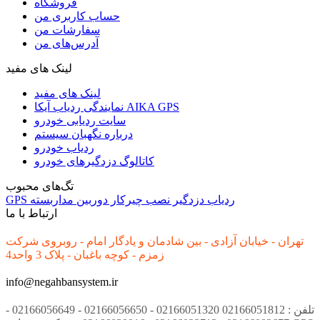
فروشگاه
حساب کاربری من
سفارشات من
آدرس‌های من
لینک های مفید
لینک های مفید
نمایندگی ردیاب آیکا AIKA GPS
سایت ردیابی خودرو
درباره نگهبان سیستم
ردیاب خودرو
کاتالوگ دزدگیرهای خودرو
تگ‌های محبوب
ردیاب
دزدگیر
نصب
چیرکار
دوربین مداربسته
GPS
ارتباط با ما
تهران - خیابان آزادی - بین شادمان و یادگار امام - روبروی شرکت
زمزم - کوچه باغبان - پلاک 3 واحد4
info@negahbansystem.ir
تلفن : 02166051812 02166051320 - 02166056650 - 02166056649 -