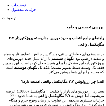
توضیحات
جزئیات محصول
توضیحات
بررسی تخصصی و جامع
راهنمای جامع انتخاب و خرید دوربین مداربسته پروژکتوردار ۲.۷
مگاپیکسل واقعی
در سیستم‌های حفاظتی سنتی، بزرگترین چالش، تصاویر تار و سیاه
و سفید در شب بود.
نگهبان سیستم
با ارائه نسل جدید دوربین‌های
پروژکتوردار، این مشکل را برای همیشه حل کرده است. این دوربین
فقط یک وسیله ضبط تصویر نیست؛ بلکه یک
نگهبان هوشمند
است
که محیط را برای شما روشن می‌کند.
الف) چرا رزولوشن ۲.۷ مگاپیکسل واقعی اهمیت دارد؟
بسیاری از دوربین‌های بازار با کیفیت ۲ مگاپیکسل (1080p) عرضه
می‌شوند. اما جهش به
۲.۷ مگاپیکسل واقعی
به شما حدود ۳۰٪
جزئیات بیشتری می‌دهد. این تفاوت در زمان وقوع جرم و هنگام
زوم کردن روی پلاک خودرو یا صورت فرد، مرز بین شناسایی و