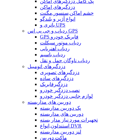
پک کامل دزدگیرهای اماکن
دزدگیرهای اماکن
چشم اماکن,سنسور,مگنت
انواع آژیر و بلندگو
باتری و UPS
ردیاب و جی پی اس GPS
GPS فابریک خودرو
ردیاب موتور سیکلت
ردیاب آهنربایی
ردیاب باسیم
ردیاب ناوگان حمل و نقل
دزدگیرهای اتومبیل
دزدگیرهای تصویری
دزدگیرهای ساده
دزدگیرفابریک
نصب دزدگیر خودرو
لوازم جانبی دزدگیر خودرو
دوربین های مداربسته
پک دوربین مداربسته
دوربین های مداربسته
تجهیرات مورد نیاز مدار بسته
استندلون,انواع DVR
لنز دوربین مداربسته
ماکت دوربین