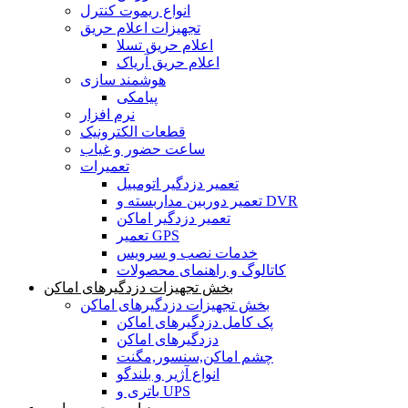
انواع ریموت کنترل
تجهیزات اعلام حریق
اعلام حریق تسلا
اعلام حریق آریاک
هوشمند سازی
پیامکی
نرم افزار
قطعات الکترونیک
ساعت حضور و غیاب
تعمیرات
تعمیر دزدگیر اتومبیل
تعمیر دوربین مداربسته و DVR
تعمیر دزدگیر اماکن
تعمیر GPS
خدمات نصب و سرویس
کاتالوگ و راهنمای محصولات
بخش تجهیزات دزدگیرهای اماکن
بخش تجهیزات دزدگیرهای اماکن
پک کامل دزدگیرهای اماکن
دزدگیرهای اماکن
چشم اماکن,سنسور,مگنت
انواع آژیر و بلندگو
باتری و UPS