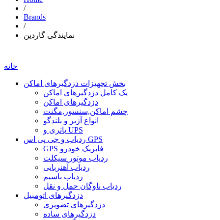
/
Brands
/
نمایندگی گاردین
خانه
بخش تجهیزات دزدگیرهای اماکن
پک کامل دزدگیرهای اماکن
دزدگیرهای اماکن
چشم اماکن,سنسور,مگنت
انواع آژیر و بلندگو
باتری و UPS
ردیاب و جی پی اس GPS
GPS فابریک خودرو
ردیاب موتور سیکلت
ردیاب آهنربایی
ردیاب باسیم
ردیاب ناوگان حمل و نقل
دزدگیرهای اتومبیل
دزدگیرهای تصویری
دزدگیرهای ساده