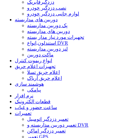
دزدگیرفابریک
نصب دزدگیر خودرو
لوازم جانبی دزدگیر خودرو
دوربین های مداربسته
پک دوربین مداربسته
دوربین های مداربسته
تجهیرات مورد نیاز مدار بسته
استندلون,انواع DVR
لنز دوربین مداربسته
ماکت دوربین
انواع ریموت کنترل
تجهیزات اعلام حریق
اعلام حریق تسلا
اعلام حریق آریاک
هوشمند سازی
پیامکی
نرم افزار
قطعات الکترونیک
ساعت حضور و غیاب
تعمیرات
تعمیر دزدگیر اتومبیل
تعمیر دوربین مداربسته و DVR
تعمیر دزدگیر اماکن
تعمیر GPS