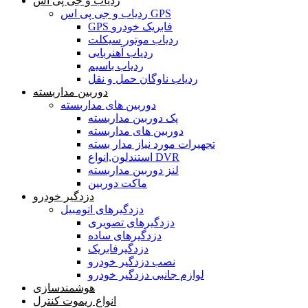
ردیاب و جی پی اس
ردیاب و جی پی اس GPS
GPS فابریک خودرو
ردیاب موتور سیکلت
ردیاب آهنربایی
ردیاب باسیم
ردیاب ناوگان حمل و نقل
دوربین مداربسته
دوربین های مداربسته
پک دوربین مداربسته
دوربین های مداربسته
تجهیرات مورد نیاز مدار بسته
استندلون,انواع DVR
لنز دوربین مداربسته
ماکت دوربین
دزدگیر خودرو
دزدگیرهای اتومبیل
دزدگیرهای تصویری
دزدگیرهای ساده
دزدگیرفابریک
نصب دزدگیر خودرو
لوازم جانبی دزدگیر خودرو
هوشمندسازی
انواع ریموت کنترل