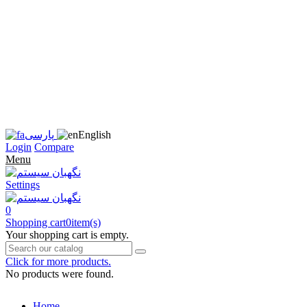
زبان
سایت
را
به
فارسی
تغییر
دهید
متوجه
شدم
English
پارسی
Login
Compare
Menu
Settings
0
Shopping cart
0
item(s)
Your shopping cart is empty.
Click for more products.
No products were found.
Home