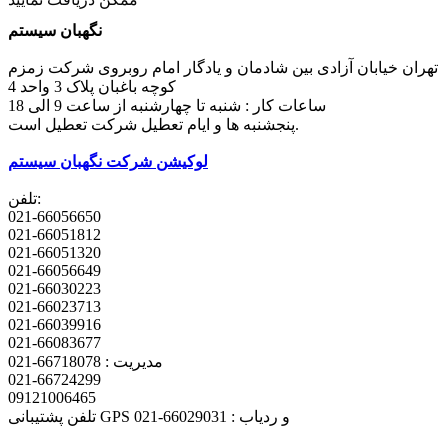
نگهبان سیستم
تهران خیابان آزادی بین شادمان و یادگار امام روبروی شرکت زمزم
کوچه باغبان پلاک 3 واحد 4
ساعات کار : شنبه تا چهارشنبه از ساعت 9 الی 18
پنجشنبه ها و ایام تعطیل شرکت تعطیل است.
لوکیشن شرکت نگهبان سیستم
تلفن:
021-66056650
021-66051812
021-66051320
021-66056649
021-66030223
021-66023713
021-66039916
021-66083677
مدیریت : 66718078-021
021-66724299
09121006465
تلفن پشتیبانی GPS و ردیاب : 66029031-021