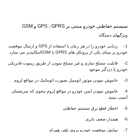
سیستم حفاظتی خودرو مبتنی بر GPS ، GPRS و GSM
ویژگیهای دستگاه:
1- ردیابی خودرو را در هر زمان با استفاده از GPS و ارسال موقعیت
خودرو بر مبنای یکی از پروتکل های GPRS یا GSMامکانپذیر می سازد.
2- قابلیت مسلح سازی و غیر مسلح نمودن از طریق ریموت فابریکی
خودرو یا دزدگیر موجود
3- خاموش نمودن موتور اتومبیل بصورت اتوماتیک در مواقع لزوم
4- خاموش نمودن ایمن خودرو در مواقع لزوم بنحوی که سرنشینان
آسیب نبینند.
5- اخطار قطع برق سیستم حفاظتی
6- هشدار ضعف باتری
7- نمایش موقعیت خودرو بروی تلفن همراه