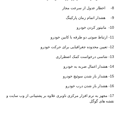
8- اخطار عدول از سرعت مجاز
9- هشدار اتمام زمان پارکینگ
10- مانیتور کردن خودرو
11- ارتباط صوتی دو طرفه با کابین خودرو
12- تعیین محدوده جغرافیایی برای حرکت خودرو
13- شاسی درخواست کمک اضطراری
14- هشدار اعمال ضربه به خودرو
15- هشدار باز شدن سوئیچ خودرو
16- هشدار باز شدن درب خودرو
17- مجهز به نرم افزار مرکزی ناوبری علاوه بر پشتیبانی از وب سایت و
نقشه های گوگل