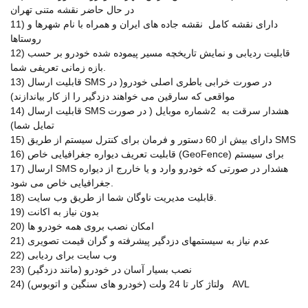
در حال حاضر نقشه متنی تهران
11) دارای نقشه کامل نقشه جاده های ایران و همراه با نام شهرها و
روستاها
12) قابلیت ردیابی و نمایش تاریخچه مسیر پیموده شده خودرو بر حسب
بازه زمانی تعریفی شما.
13) قابلیت ارسال SMS در صورت خرابی باطری اصلی خودرو( در
مواقعی که سارقین می خواهند دزدگیر را از کار بیاندازند)
14) قابلیت ارسال SMS هشدار سرقت به 2شماره موبایل ( در صورت
تمایل شما)
15) دارای بیش از 60 دستور و فرمان برای کنترل سیستم از طریق SMS
16) قابلیت تعریف دیواره جغرافیایی خاص (GeoFence) برای سیستم
17) ارسال SMS هشدار در صورتی که خودرو وارد و یا خاررج از دیواره
جغرافیایی خاص می شود.
18) قابلیت مدیریت ناوگان شما از طریق وب سایت.
19) بدون نیاز به اکانت
20) امکان نصب بروی همه خودرو ها
21) عدم نیاز به سیستمهای دزدگیر پیشرفته و گران قیمت تصویری
22) وب سایت برای ردیابی
23) نصب بسیار آسان در خودرو (مانند دزدگیر)
24) ولتاژ کار تا 24 ولت (خودرو های سنگین و اتوبوس) AVL