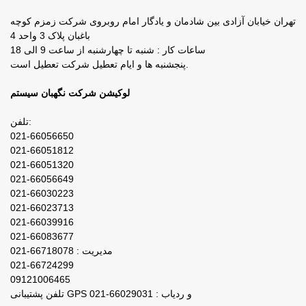
تهران خیابان آزادی بین شادمان و یادگار امام روبروی شرکت زمزم کوچه
باغبان پلاک 3 واحد 4
ساعات کار : شنبه تا چهارشنبه از ساعت 9 الی 18
پنجشنبه ها و ایام تعطیل شرکت تعطیل است.
لوکیشن شرکت نگهبان سیستم
تلفن:
021-66056650
021-66051812
021-66051320
021-66056649
021-66030223
021-66023713
021-66039916
021-66083677
مدیریت : 66718078-021
021-66724299
09121006465
تلفن پشتیبانی GPS و ردیاب : 66029031-021