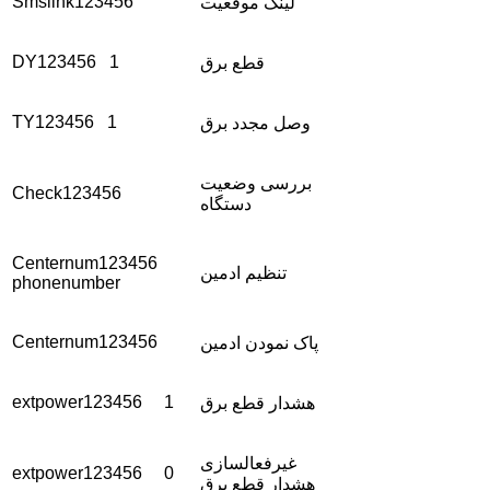
Smslink123456
لینک موقعیت
DY123456 1
قطع برق
TY123456 1
وصل مجدد برق
بررسی وضعیت
Check123456
دستگاه
Centernum123456
تنظیم ادمین
phonenumber
Centernum123456
پاک نمودن ادمین
extpower123456 1
هشدار قطع برق
غیرفعالسازی
extpower123456 0
هشدار قطع برق