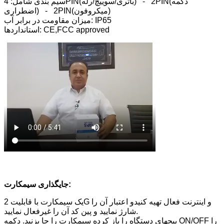
سیم بندی شامل: 4PIN(باتری/سوییچ/رله) - 2PIN(دکمه
اضطراری) - 2PIN(میکروفون)
میزان مقاومت در برابر آب: IP65
استانداردها: CE,FCC approved
جایگذاری سیمکارت:
یک سیمکارت با قابلیت 2G و اینترنت فعال تهیه کنیدو اعتبار آن را
شارژ نمایید و پین کد آن را غیرفعال نمایید.
پیچهای دستگاه را باز کرده سیمکارت را جا بزنید. دکمه ON/OFF را