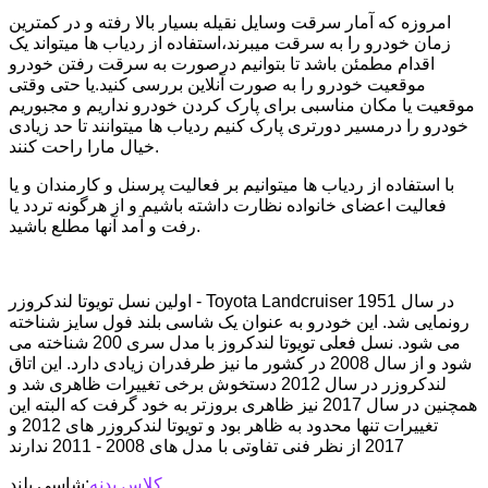
امروزه که آمار سرقت وسایل نقیله بسیار بالا رفته و در کمترین
زمان خودرو را به سرقت میبرند،استفاده از ردیاب ها میتواند یک
اقدام مطمئن باشد تا بتوانیم درصورت به سرقت رفتن خودرو
موقعیت خودرو را به صورت آنلاین بررسی کنید.یا حتی وقتی
موقعیت یا مکان مناسبی برای پارک کردن خودرو نداریم و مجبوریم
خودرو را درمسیر دورتری پارک کنیم ردیاب ها میتوانند تا حد زیادی
خیال مارا راحت کنند.
با استفاده از ردیاب ها میتوانیم بر فعالیت پرسنل و کارمندان و یا
فعالیت اعضای خانواده نظارت داشته باشیم و از هرگونه تردد یا
رفت و آمد آنها مطلع باشید.
اولین نسل تویوتا لندکروزر - Toyota Landcruiser در سال 1951
رونمایی شد. این خودرو به عنوان یک شاسی بلند فول سایز شناخته
می شود. نسل فعلی تویوتا لندکروز با مدل سری 200 شناخته می
شود و از سال 2008 در کشور ما نیز طرفدران زیادی دارد. این اتاق
لندکروزر در سال 2012 دستخوش برخی تغییرات ظاهری شد و
همچنین در سال 2017 نیز ظاهری بروزتر به خود گرفت که البته این
تغییرات تنها محدود به ظاهر بود و تویوتا لندکروزر های 2012 و
2017 از نظر فنی تفاوتی با مدل های 2008 - 2011 ندارند
کلاس بدنه
:شاسی بلند