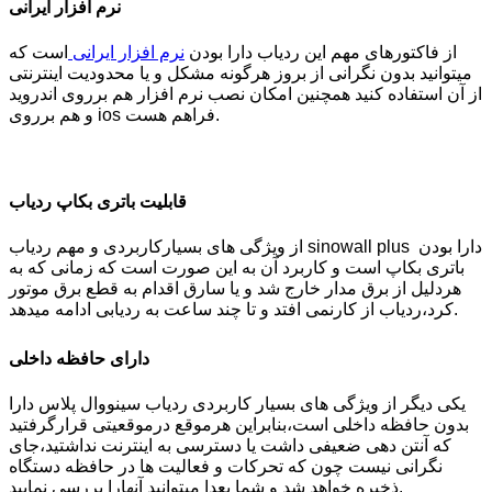
نرم افزار ایرانی
از فاکتورهای مهم این ردیاب دارا بودن
نرم افزار ایرانی
است که
میتوانید بدون نگرانی از بروز هرگونه مشکل و یا محدودیت اینترنتی
از آن استفاده کنید همچنین امکان نصب نرم افزار هم برروی اندروید
و هم برروی ios فراهم هست.
قابلیت باتری بکاپ ردیاب
از ویژگی های بسیارکاربردی و مهم ردیاب sinowall plus دارا بودن
باتری بکاپ است و کاربرد آن به این صورت است که زمانی که به
هردلیل از برق مدار خارج شد و یا سارق اقدام به قطع برق موتور
کرد،ردیاب از کارنمی افتد و تا چند ساعت به ردیابی ادامه میدهد.
دارای حافظه داخلی
یکی دیگر از ویژگی های بسیار کاربردی ردیاب سینووال پلاس دارا
بدون حافظه داخلی است،بنابراین هرموقع درموقعیتی قرارگرفتید
که آنتن دهی ضعیفی داشت یا دسترسی به اینترنت نداشتید،جای
نگرانی نیست چون که تحرکات و فعالیت ها در حافظه دستگاه
ذخیره خواهد شد و شما بعدا میتوانید آنهارا بررسی نمایید.