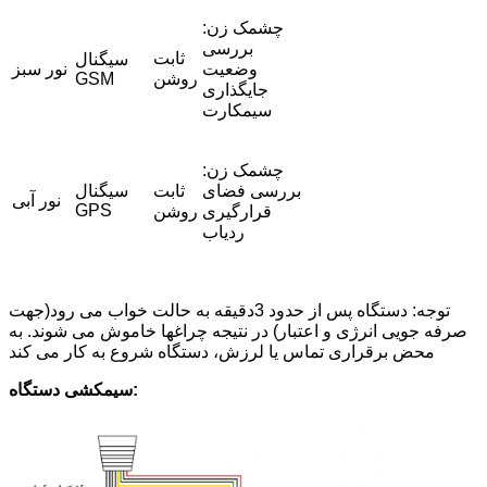
چشمک زن:
بررسی
ثابت
سیگنال
وضعیت
نور سبز
روشن
GSM
جایگذاری
سیمکارت
چشمک زن:
بررسی فضای
ثابت
سیگنال
نور آبی
GPS
قرارگیری
روشن
ردیاب
توجه: دستگاه پس از حدود 3دقیقه به حالت خواب می رود(جهت
صرفه جویی انرژی و اعتبار) در نتیجه چراغها خاموش می شوند. به
محض برقراری تماس یا لرزش، دستگاه شروع به کار می کند
سیمکشی دستگاه: