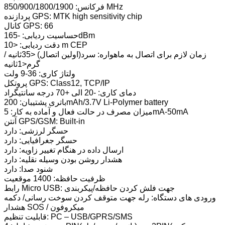
فرکانس: 850/900/1800/1900 MHz
پردازنده GPS: MTK high sensitivity chip
کانال GPS: 66
حساسیت ردیابی: -165dBm
دقت ردیابی: <10 m CEP
زمان لازم برای اتصال به ماهواره: سرد(اولین اتصال) <35ثانیه /
گرم<1ثانیه
ولتاژ کاری: 36-9 ولت
پروتکل GPS: Class12, TCP/IP
دمای کاری: -20 الی +70 درجه سانتیگراد
باتری پشتیبان: 200mAh/3.7V Li-Polymer battery
میزان مصرف در حالت فعال و آماده به کار: 5mA-50mA
آنتن GPS/GSM: Built-in
حسگر لرزشی: دارد
حسگر جغرافیایی: دارد
ارسال داده در هنگام تغییر زاویه: دارد
هشدار روشن بودن وسیله نقلیه: دارد
شنود صدا: دارد
ظرفیت حافظه: 1400 موقعیت
رابط Micro USB: جهت فلش کردن حافظه/پیکربندی
ورودی های دستگاه: رله جهت متوقف کردن سوخت رسانی/ دکمه
هشدار SOS / میکروفون
قابلیت تنظیم: PC – USB/GPRS/SMS