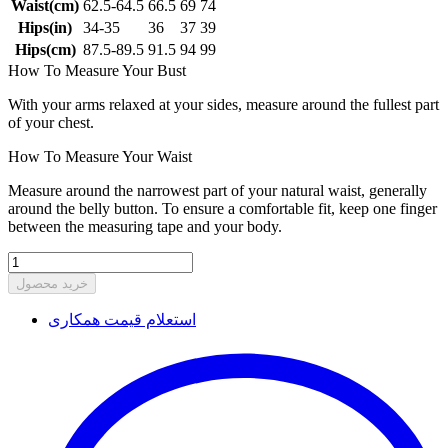
Waist(cm)
62.5-64.5
66.5
69
74
Hips(in)
34-35
36
37
39
Hips(cm)
87.5-89.5
91.5
94
99
How To Measure Your Bust
With your arms relaxed at your sides, measure around the fullest part
of your chest.
How To Measure Your Waist
Measure around the narrowest part of your natural waist, generally
around the belly button. To ensure a comfortable fit, keep one finger
between the measuring tape and your body.
خرید محصول
استعلام قیمت همکاری