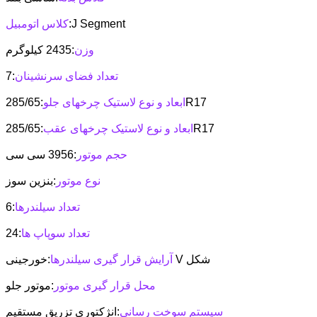
:J Segment
کلاس اتومبیل
وزن
:2435 کیلوگرم
تعداد فضای سرنشینان
:7
:285/65R17
ابعاد و نوع لاستیک چرخهای جلو
:285/65R17
ابعاد و نوع لاستیک چرخهای عقب
حجم موتور
:3956 سی سی
نوع موتور
:بنزین سوز
تعداد سیلندرها
:6
تعداد سوپاپ ها
:24
:خورجینی V شکل
آرایش قرار گیری سیلندرها
محل قرار گیری موتور
:موتور جلو
سیستم سوخت رسانی
:انژکتوری تزریق مستقیم