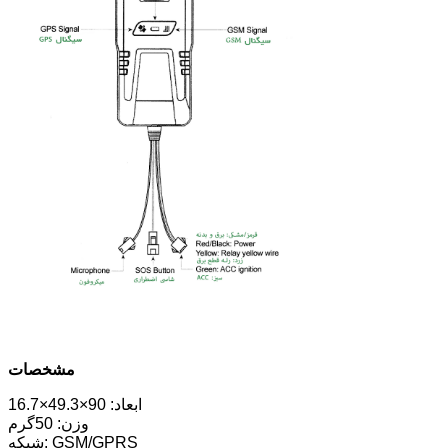
مشخصات
ابعاد: 90×49.3×16.7
وزن: 50گرم
شبکه: GSM/GPRS