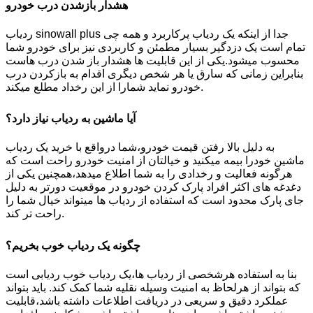
هشدار بازشدن درب خودرو
ردیاب sinowall plus جدا از اینکه یک ردیاب پرکاربرد و همه چی
تمام است یک دزدگیر بسیار مطمئن و کاربردی نیز برای خودرو شما
محسوب میشود.یکی از این قابلیت ها هشدار باز شدن درب هاست
بنابراین زمانی که سارق یا هر شخص دیگری اقدام به بازکردن درب
خودرو نماید شمارا از این رخداد مطلع میکند.
آیا ماشین به ردیاب نیاز دارد؟
به دلیل بالا رفتن قیمت خودرو،شما درواقع با خرید یک ردیاب
ماشین خودرا بیمه میکنید و خیالتان از امنیت خودرو راحت است که
هرگونه فعالیت و رخدادی را به شما اطلاع میدهد،همچنین یکی از
دغدغه های اکثر افراد پارک کردن خودرو در موقعیت دورتر به دلیل
جای پارک محدود است که استفاده از ردیاب ها میتواند خیال شما را
راحت تر کند.
چگونه یک ردیاب خوب بخریم؟
بنا به استفاده هرشخصی از ردیاب ها،یک ردیاب خوب ردیابی است
که بتواند از هرلحاظ به امنیت وسیله نقلیه شما کمک کند. باید بتواند
عملکرد دقیق و سریعی در دریافت اطلاعات داشته باشد،قابلیت