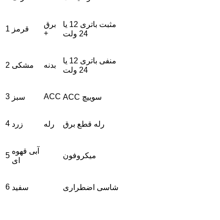
مثبت باتری 12 یا
برق
قرمز
1
+
24 ولت
منفی باتری 12 یا
بدنه
مشکی
2
24 ولت
3
ACC
ACC سوییچ
سبز
4
رله قطع برق
رله
زرد
آبی قهوه
میکروفون
5
ای
6
شاسی اضطراری
سفید