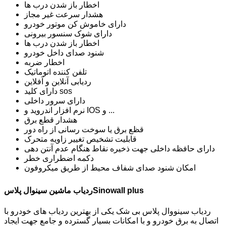
اخطار باز شدن درب ها
هشدار سرعت غیر مجاز
دارای خاموش کن موتور خودرو
دارای شوک سنسور بیرونی
اخطار باز شدن درب ها
شنود صدای داخل خودرو
اخطار ضربه
تلفن کننده اتوماتیک
ردیابی آنلاین و آفلاین
دارای کلید sos
دارای سرور داخلی
نرم افزار اندروید و IOS و ...
هشدار قطع برق
قظع برق یا سوخت رسانی از راه دور
قابلیت تشخیص تغییر زاویه متحرک
دارای حافظه داخلی جهت ذخیره نقاط هنگام عدم آنتن دهی
دکمه اضطراری خطر
امکان شنود صدای شفاف محیط از طریق میکروفون
ردیاب ماشین سینوال پلاسSinowall plus
ردیاب سینووال پلاس بی شک یکی از بهترین ردیاب های خودرو با
اتصال به برق خودرو و با امکانات بسیار گسترده و جامع جهت ایجاد