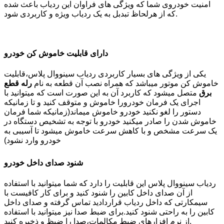
امنیت خودروی شما که ویژگی های فراوان این ردیاب باعث شده
که از هرلحاظ تبدبل به یک ردیاب ویژه و کاربردی شود.
دارای قابلیت خاموش کن خودرو
یکی از ویژگی های بسیار کاربردی ردیاب سینووال پلاس،قابلیت
خاموش کن موتور میباشد که همراه نصب آن قطعه به نام
رله قطع
برق
متصل میشود که کاربرد آن به این صورت است که میتوانید با
اجرای یک فرمان خودرورا خاموش و متوقف کنید و تا زمانیکه
دستور را لغو نکنید خودرو خاموش میماند(زمانیکه شما فرمان
خاموش شدن را صادر میکنید خودرو با توجه به تشخیص دستگاه در
یک سرعت مشخص و با کاهش سرعت خاموش میشود تا آسیبی به
خودرو وارد نشود)
شنود صدای داخل خودرو
ردیاب سینووال پلاس این قابلیت را دارد که شما میتوانید با استفاده
از آن صدای داخل کابین را شنود کنید و برای کار کافیست با
سیمکارتی که داخل ردیاب قراردادید تماس گرفته و صدای داخل
کابین را به راحتی شنود کنید.برای ضبط صدا نیز میتوانید با استفاده
از نرم افزارهای ضبط مکالمات،صدا را ضبظ و ذخیره کنید.