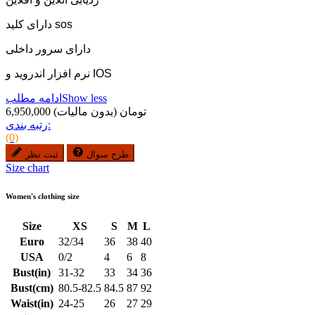
دارای کلید sos
دارای سرور داخلی
نرم افزار اندروید و IOS
Show less
ادامه مطلب
6,950,000 تومان
(بدون مالیات)
رتبه بندی:
(0)
طرح سوال
ثبت نظر
Size chart
Women's clothing size
Size
XS
S
M
L
Euro
32/34
36
38
40
USA
0/2
4
6
8
Bust(in)
31-32
33
34
36
Bust(cm)
80.5-82.5
84.5
87
92
Waist(in)
24-25
26
27
29