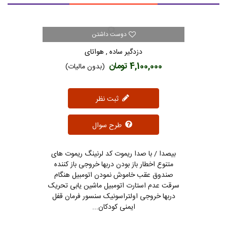
دوست داشتن
دزدگیر ساده , هواتای
4,100,000 تومان
(بدون مالیات)
ثبت نظر
طرح سوال
بیصدا / با صدا ریموت کد لرنینگ ریموت های
متنوع اخطار باز بودن دربها خروجی باز کننده
صندوق عقب خاموش نمودن اتومبیل هنگام
سرقت عدم استارت اتومبیل ماشین یابی تحریک
دربها خروجی اولتراسونیک سنسور فرمان قفل
ایمنی کودکان...