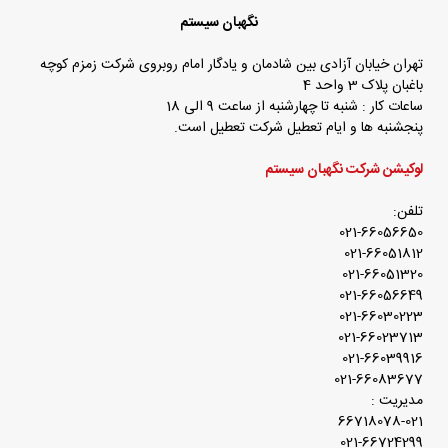
نگهبان سیستم
تهران خیابان آزادی بین شادمان و یادگار امام روبروی شرکت زمزم کوچه
باغبان پلاک 3 واحد 4
ساعات کار : شنبه تا چهارشنبه از ساعت 9 الی 18
پنجشنبه ها و ایام تعطیل شرکت تعطیل است.
لوکیشن شرکت نگهبان سیستم
تلفن:
021-66056650
021-66051812
021-66051320
021-66056649
021-66030223
021-66023713
021-66039916
021-66083677
مدیریت :
66718078-021
021-66724299