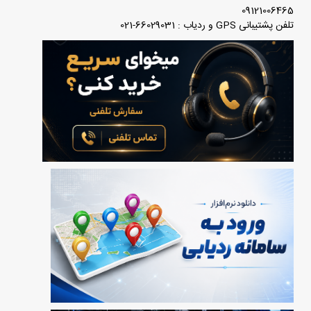
09121006465
تلفن پشتیبانی GPS و ردیاب : 66029031-021