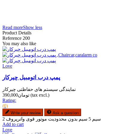
110AS
کاتالوگ دزدگیر پی ال سی تصویری + نحوه کارکرد ریموت PLC
کاتالوگ دزدگیر پی ال سی آموزش روش کد دادن PLC
(Ultrasonic sensor) چشم اتومبیل چگونه کار میکند
Read more
Show less
Product Details
Reference
200
You may also like
Love
پمپ درب اتومبیل چیرکار
نمایندگی سیستم های حفاظتی چیرکار
(tax excl.)
تومان390,000
Rating:
(0)
Write your review
Ask a question
2 سیم 5 سیم بدون محدودیت موتور قوی واترپروف
Add to cart
Love