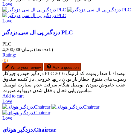
Love
Love
دزدگیر پی ال سی,دزدگیر PLC
PLC
(tax excl.)
تومان4,200,000
Rating:
(0)
Write your review
Ask a question
دزدگیر خودرو چیرکار PLC 2016 بیصدا / با صدا ریموت کد لرنینگ
ریموت های متنوع اخطار باز بودن دربها خروجی باز کننده صندوق
عقب خاموش نمودن اتومبیل هنگام سرقت عدم استارت اتومبیل
ماشین یابی فعال و قفل شدن دربها به صورت...
Add to cart
Love
Love
دزدگیر هوتای,Chaircar