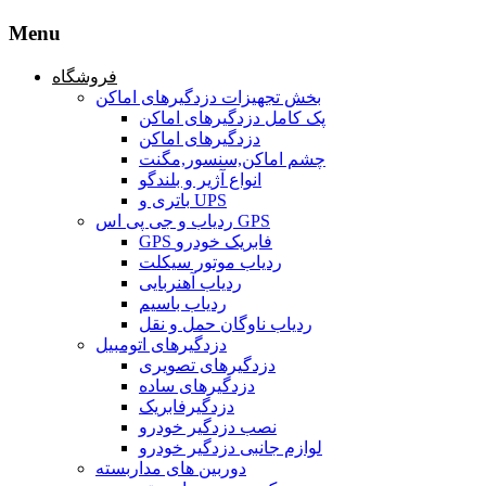
Menu
فروشگاه
بخش تجهیزات دزدگیرهای اماکن
پک کامل دزدگیرهای اماکن
دزدگیرهای اماکن
چشم اماکن,سنسور,مگنت
انواع آژیر و بلندگو
باتری و UPS
ردیاب و جی پی اس GPS
GPS فابریک خودرو
ردیاب موتور سیکلت
ردیاب آهنربایی
ردیاب باسیم
ردیاب ناوگان حمل و نقل
دزدگیرهای اتومبیل
دزدگیرهای تصویری
دزدگیرهای ساده
دزدگیرفابریک
نصب دزدگیر خودرو
لوازم جانبی دزدگیر خودرو
دوربین های مداربسته