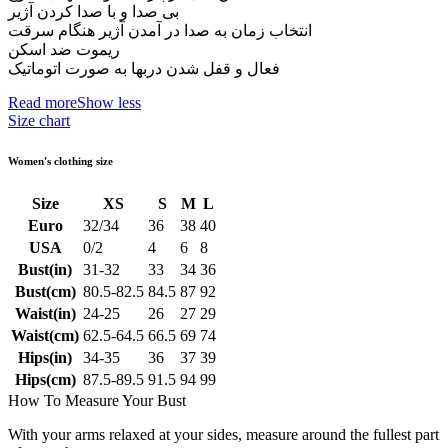
بی صدا و با صدا کردن آژیر
انتخاب زمان به صدا در آمدن آژیر هنگام سرقت
ریموت ضد اسکن
فعال و قفل شدن دربها به صورت اتوماتیک
Read more
Show less
Size chart
Women's clothing size
Size
XS
S
M
L
Euro
32/34
36
38
40
USA
0/2
4
6
8
Bust(in)
31-32
33
34
36
Bust(cm)
80.5-82.5
84.5
87
92
Waist(in)
24-25
26
27
29
Waist(cm)
62.5-64.5
66.5
69
74
Hips(in)
34-35
36
37
39
Hips(cm)
87.5-89.5
91.5
94
99
How To Measure Your Bust
With your arms relaxed at your sides, measure around the fullest part