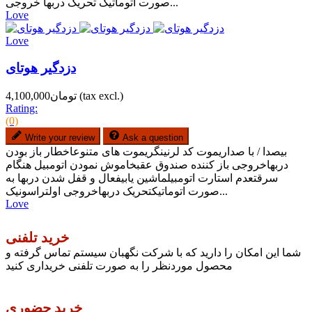
صورت اتوماتیک تحریک دربها خروجی...
Love
Love
دزدگیر هوتای
(tax excl.)
تومان4,100,000
Rating:
(0)
Write your review
Ask a question
بیصدا / با صداریموت کد لرنینگریموت های متنوعاخطار باز بودن
دربهاخروجی باز کننده صندوق عقبخاموش نمودن اتومبیل هنگام
سرقتعدم استارت اتومبیلماشین یابیفعال و قفل شدن دربها به
صورت اتوماتیکتحریک دربهاخروجی اولتراسونیک...
Love
خرید تلفنی
شما این امکان را دارید که با شرکت نگهبان سیستم تماس گرفته و
محصول موردنظر را به صورت تلفنی خریداری کنید
خرید حضوری