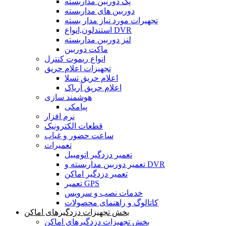
پک دوربین مداربسته
دوربین های مداربسته
تجهیرات مورد نیاز مدار بسته
استندلون,انواع DVR
لنز دوربین مداربسته
ماکت دوربین
انواع ریموت کنترل
تجهیزات اعلام حریق
اعلام حریق تسلا
اعلام حریق آریاک
هوشمند سازی
پیامکی
نرم افزار
قطعات الکترونیک
ساعت حضور و غیاب
تعمیرات
تعمیر دزدگیر اتومبیل
تعمیر دوربین مداربسته و DVR
تعمیر دزدگیر اماکن
تعمیر GPS
خدمات نصب و سرویس
کاتالوگ و راهنمای محصولات
بخش تجهیزات دزدگیرهای اماکن
بخش تجهیزات دزدگیرهای اماکن