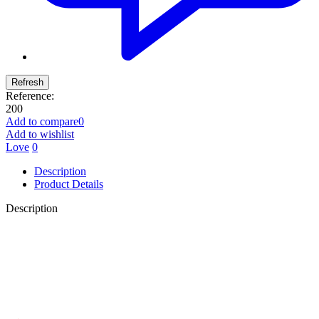
Reference:
200
Add to compare
0
Add to wishlist
Love
0
Description
Product Details
Description
کاتالوگ+دفترچه راهنمای دزدگیر ماجیکار M332F - M938F -
M902F
دزدگیر استیل میت
دزدگیر استیل میت تصویری
کاتالو