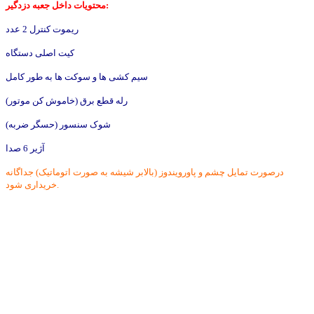
محتویات داخل جعبه دزدگیر:
ریموت کنترل 2 عدد
کیت اصلی دستگاه
سیم کشی ها و سوکت ها به طور کامل
رله قطع برق (خاموش کن موتور)
شوک سنسور (حسگر ضربه)
آژیر 6 صدا
درصورت تمایل چشم و پاورویندوز (بالابر شیشه به صورت اتوماتیک) جداگانه
خریداری شود.
گ فارسی دزدگیر استیل میت 5000 متر + نقشه فارسی
دزدگیر تصویری plc
کاتالوگ فارسی دزدگیر استیل میت 8080+نقشه فارسی
کاتالوگ+دفترچه راهنمای دزدگیر ماجیکار M939F-M909F
کاتالوگ(روش کددادن) دزدگیر استیل میت Steel mate
HUATAI دزدگیر هاتای
HUATAI دزدگیر تصویری هاتای
کاتالوگ+دفترچه راهنمای دزدگیر ماجیکار GOLD 110 A - GOLD