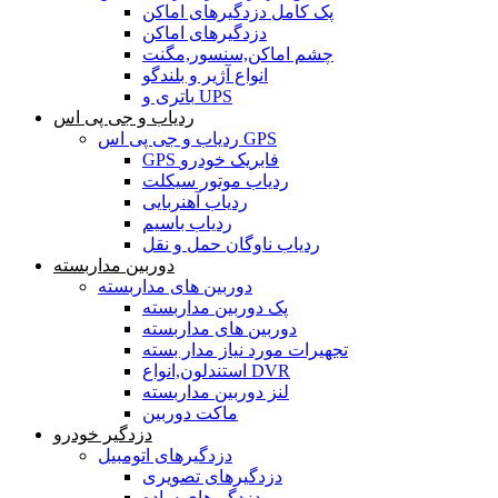
پک کامل دزدگیرهای اماکن
دزدگیرهای اماکن
چشم اماکن,سنسور,مگنت
انواع آژیر و بلندگو
باتری و UPS
ردیاب و جی پی اس
ردیاب و جی پی اس GPS
GPS فابریک خودرو
ردیاب موتور سیکلت
ردیاب آهنربایی
ردیاب باسیم
ردیاب ناوگان حمل و نقل
دوربین مداربسته
دوربین های مداربسته
پک دوربین مداربسته
دوربین های مداربسته
تجهیرات مورد نیاز مدار بسته
استندلون,انواع DVR
لنز دوربین مداربسته
ماکت دوربین
دزدگیر خودرو
دزدگیرهای اتومبیل
دزدگیرهای تصویری
دزدگیرهای ساده