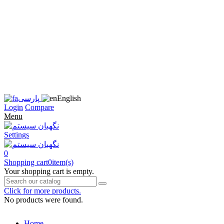
زبان
سایت
را
به
فارسی
تغییر
دهید
متوجه
شدم
English
پارسی
Login
Compare
Menu
Settings
0
Shopping cart
0
item(s)
Your shopping cart is empty.
Click for more products.
No products were found.
Home