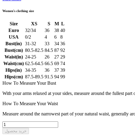
Women's clothing size
Size
XS
S
M
L
Euro
32/34
36
38
40
USA
0/2
4
6
8
Bust(in)
31-32
33
34
36
Bust(cm)
80.5-82.5
84.5
87
92
Waist(in)
24-25
26
27
29
Waist(cm)
62.5-64.5
66.5
69
74
Hips(in)
34-35
36
37
39
Hips(cm)
87.5-89.5
91.5
94
99
How To Measure Your Bust
With your arms relaxed at your sides, measure around the fullest part 
How To Measure Your Waist
Measure around the narrowest part of your natural waist, generally ar
خرید محصول