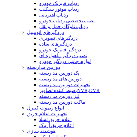
ردیاب فابریک خودرو
ردیاب موتور سیکلت
ردیاب آهنربایی
نصب تخصصی ردیاب خودرو
ردیاب ناوگان حمل و نقل
دزدگیرهای اتومبیل
دزدگیرهای تصویری
دزدگیرهای ساده
دزدگیر فابریک خودرو
نصب دزدگیر ماهواره ای
لوازم جانبی دزدگیر خودرو
دوربین مداربسته
پک دوربین مداربسته
دوربین های مداربسته
تجهیزات دوربین مداربسته
ضبط کننده تصاویر,NVR,DVR
لنز دوربین مداربسته
ماکت دوربین مداربسته
انواع ریموت کنترل
تجهیزات اعلام حریق
اعلام حریق تسلا
اعلام حریق آریاک
هوشمند سازی
کنترل پیامکی