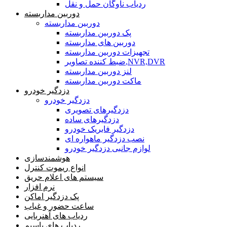
ردیاب ناوگان حمل و نقل
دوربین مداربسته
دوربین مداربسته
پک دوربین مداربسته
دوربین های مداربسته
تجهیزات دوربین مداربسته
ضبط کننده تصاویر,NVR,DVR
لنز دوربین مداربسته
ماکت دوربین مداربسته
دزدگیر خودرو
دزدگیر خودرو
دزدگیرهای تصویری
دزدگیرهای ساده
دزدگیر فابریک خودرو
نصب دزدگیر ماهواره ای
لوازم جانبی دزدگیر خودرو
هوشمندسازی
انواع ریموت کنترل
سیستم های اعلام حریق
نرم افزار
پک دزدگیر اماکن
ساعت حضور و غیاب
ردیاب های آهنربایی
ردیاب های باسیم