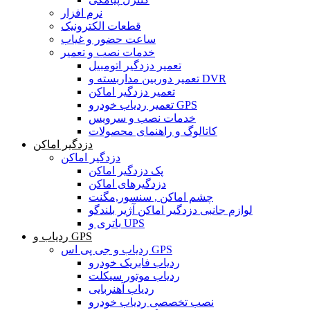
نرم افزار
قطعات الکترونیک
ساعت حضور و غیاب
خدمات نصب و تعمیر
تعمیر دزدگیر اتومبیل
تعمیر دوربین مداربسته و DVR
تعمیر دزدگیر اماکن
تعمیر ردیاب خودرو GPS
خدمات نصب و سرویس
کاتالوگ و راهنمای محصولات
دزدگیر اماکن
دزدگیر اماکن
پک دزدگیر اماکن
دزدگیرهای اماکن
چشم اماکن , سنسور,مگنت
لوازم جانبی دزدگیر اماکن آژیر بلندگو
باتری و UPS
ردیاب و GPS
ردیاب و جی پی اس GPS
ردیاب فابریک خودرو
ردیاب موتور سیکلت
ردیاب آهنربایی
نصب تخصصی ردیاب خودرو