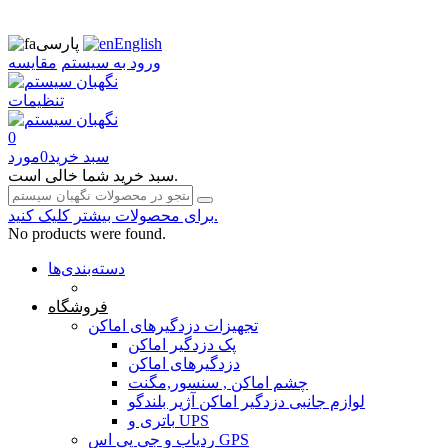
English
پارسی
ورود به سیستم
مقایسه
تنظیمات
0
سبد خرید
0
مورد
سبد خرید شما خالی است.
برای محصولات بیشتر کلیک کنید.
No products were found.
دسته‌بندی‌ها
صفحه محتوا
فروشگاه
تجهیزات دزدگیرهای اماکن
پک دزدگیر اماکن
دزدگیرهای اماکن
چشم اماکن , سنسور,مگنت
لوازم جانبی دزدگیر اماکن آژیر بلندگو
باتری و UPS
ردیاب و جی پی اس GPS