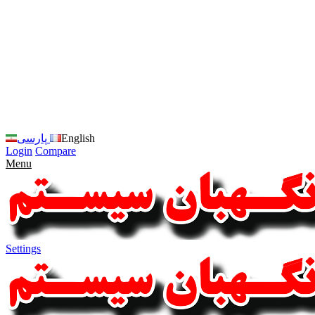
زبان
سایت
را
به
فارسی
تغییر
دهید
متوجه
شدم
English
پارسی
Login
Compare
Menu
Settings