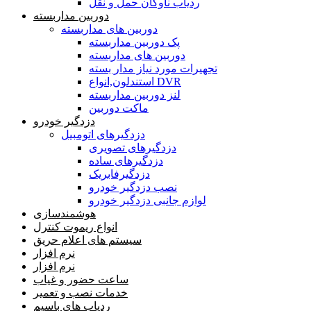
ردیاب ناوگان حمل و نقل
دوربین مداربسته
دوربین های مداربسته
پک دوربین مداربسته
دوربین های مداربسته
تجهیرات مورد نیاز مدار بسته
استندلون,انواع DVR
لنز دوربین مداربسته
ماکت دوربین
دزدگیر خودرو
دزدگیرهای اتومبیل
دزدگیرهای تصویری
دزدگیرهای ساده
دزدگیرفابریک
نصب دزدگیر خودرو
لوازم جانبی دزدگیر خودرو
هوشمندسازی
انواع ریموت کنترل
سیستم های اعلام حریق
نرم افزار
نرم افزار
ساعت حضور و غیاب
خدمات نصب و تعمیر
ردیاب های باسیم