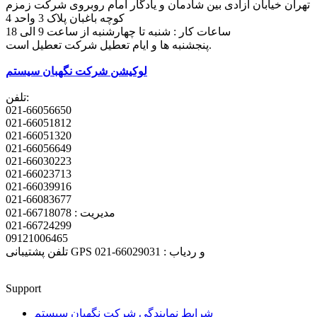
تهران خیابان آزادی بین شادمان و یادگار امام روبروی شرکت زمزم
کوچه باغبان پلاک 3 واحد 4
ساعات کار : شنبه تا چهارشنبه از ساعت 9 الی 18
پنجشنبه ها و ایام تعطیل شرکت تعطیل است.
لوکیشن شرکت نگهبان سیستم
تلفن:
021-66056650
021-66051812
021-66051320
021-66056649
021-66030223
021-66023713
021-66039916
021-66083677
مدیریت : 66718078-021
021-66724299
09121006465
تلفن پشتیبانی GPS و ردیاب : 66029031-021
Support
شرایط نمایندگی شرکت نگهبان سیستم