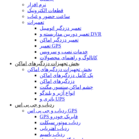
نرم افزار
قطعات الکترونیک
ساعت حضور و غیاب
تعمیرات
تعمیر دزدگیر اتومبیل
تعمیر دوربین مداربسته و DVR
تعمیر دزدگیر اماکن
تعمیر GPS
خدمات نصب و سرویس
کاتالوگ و راهنمای محصولات
بخش تجهیزات دزدگیرهای اماکن
بخش تجهیزات دزدگیرهای اماکن
پک کامل دزدگیرهای اماکن
دزدگیرهای اماکن
چشم اماکن,سنسور,مگنت
انواع آژیر و بلندگو
باتری و UPS
ردیاب و جی پی اس
ردیاب و جی پی اس GPS
GPS فابریک خودرو
ردیاب موتور سیکلت
ردیاب آهنربایی
ردیاب باسیم