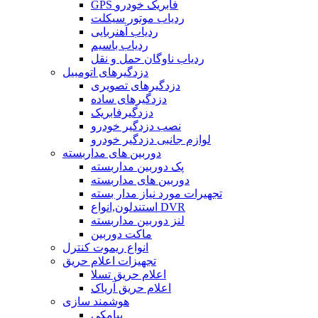
GPS فابریک خودرو
ردیاب موتور سیکلت
ردیاب آهنربایی
ردیاب باسیم
ردیاب ناوگان حمل و نقل
دزدگیرهای اتومبیل
دزدگیرهای تصویری
دزدگیرهای ساده
دزدگیرفابریک
نصب دزدگیر خودرو
لوازم جانبی دزدگیر خودرو
دوربین های مداربسته
پک دوربین مداربسته
دوربین های مداربسته
تجهیرات مورد نیاز مدار بسته
استندلون,انواع DVR
لنز دوربین مداربسته
ماکت دوربین
انواع ریموت کنترل
تجهیزات اعلام حریق
اعلام حریق تسلا
اعلام حریق آریاک
هوشمند سازی
پیامکی