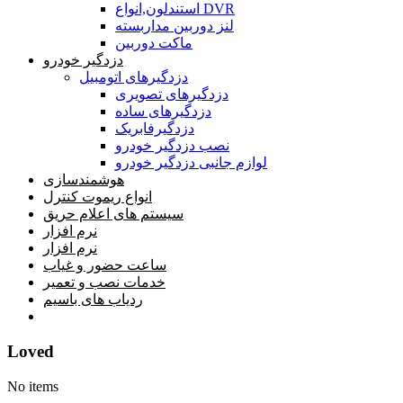
استندلون,انواع DVR
لنز دوربین مداربسته
ماکت دوربین
دزدگیر خودرو
دزدگیرهای اتومبیل
دزدگیرهای تصویری
دزدگیرهای ساده
دزدگیرفابریک
نصب دزدگیر خودرو
لوازم جانبی دزدگیر خودرو
هوشمندسازی
انواع ریموت کنترل
سیستم های اعلام حریق
نرم افزار
نرم افزار
ساعت حضور و غیاب
خدمات نصب و تعمیر
ردیاب های باسیم
خانه
Loved
No items