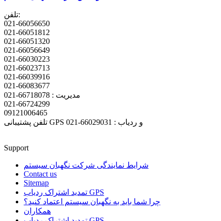
تلفن:
021-66056650
021-66051812
021-66051320
021-66056649
021-66030223
021-66023713
021-66039916
021-66083677
مدیریت : 66718078-021
021-66724299
09121006465
تلفن پشتیبانی GPS و ردیاب : 66029031-021
Support
شرایط نمایندگی شرکت نگهبان سیستم
Contact us
Sitemap
تمدید اشتراک ردیاب GPS
چرا شما باید به نگهبان سیستم اعتماد کنید؟
همکاران
تمدید اشتراک ردیاب GPS