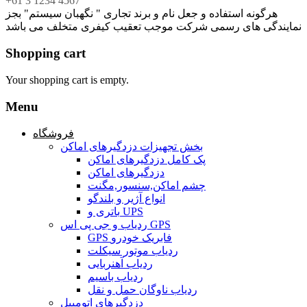
+61 3 1234 4567
هرگونه استفاده و جعل نام و برند تجاری " نگهبان سیستم" بجز
نمایندگی های رسمی شرکت موجب تعقیب کیفری متخلف می باشد
Shopping cart
Your shopping cart is empty.
Menu
فروشگاه
بخش تجهیزات دزدگیرهای اماکن
پک کامل دزدگیرهای اماکن
دزدگیرهای اماکن
چشم اماکن,سنسور,مگنت
انواع آژیر و بلندگو
باتری و UPS
ردیاب و جی پی اس GPS
GPS فابریک خودرو
ردیاب موتور سیکلت
ردیاب آهنربایی
ردیاب باسیم
ردیاب ناوگان حمل و نقل
دزدگیرهای اتومبیل