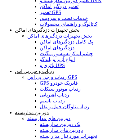
تعمیر دوربین مداربسته و DVR
تعمیر دزدگیر اماکن
تعمیر GPS
خدمات نصب و سرویس
کاتالوگ و راهنمای محصولات
بخش تجهیزات دزدگیرهای اماکن
بخش تجهیزات دزدگیرهای اماکن
پک کامل دزدگیرهای اماکن
دزدگیرهای اماکن
چشم اماکن,سنسور,مگنت
انواع آژیر و بلندگو
باتری و UPS
ردیاب و جی پی اس
ردیاب و جی پی اس GPS
GPS فابریک خودرو
ردیاب موتور سیکلت
ردیاب آهنربایی
ردیاب باسیم
ردیاب ناوگان حمل و نقل
دوربین مداربسته
دوربین های مداربسته
پک دوربین مداربسته
دوربین های مداربسته
تجهیرات مورد نیاز مدار بسته