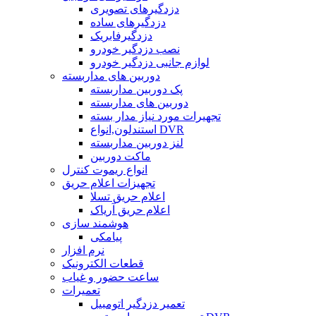
دزدگیرهای تصویری
دزدگیرهای ساده
دزدگیرفابریک
نصب دزدگیر خودرو
لوازم جانبی دزدگیر خودرو
دوربین های مداربسته
پک دوربین مداربسته
دوربین های مداربسته
تجهیرات مورد نیاز مدار بسته
استندلون,انواع DVR
لنز دوربین مداربسته
ماکت دوربین
انواع ریموت کنترل
تجهیزات اعلام حریق
اعلام حریق تسلا
اعلام حریق آریاک
هوشمند سازی
پیامکی
نرم افزار
قطعات الکترونیک
ساعت حضور و غیاب
تعمیرات
تعمیر دزدگیر اتومبیل