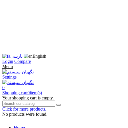
زبان
سایت
را
به
فارسی
تغییر
دهید
متوجه
شدم
English
پارسی
Login
Compare
Menu
Settings
0
Shopping cart
0
item(s)
Your shopping cart is empty.
Click for more products.
No products were found.
Home