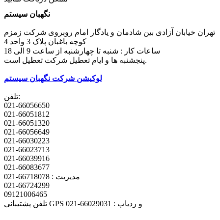
نگهبان سیستم
تهران خیابان آزادی بین شادمان و یادگار امام روبروی شرکت زمزم
کوچه باغبان پلاک 3 واحد 4
ساعات کار : شنبه تا چهارشنبه از ساعت 9 الی 18
پنجشنبه ها و ایام تعطیل شرکت تعطیل است.
لوکیشن شرکت نگهبان سیستم
تلفن:
021-66056650
021-66051812
021-66051320
021-66056649
021-66030223
021-66023713
021-66039916
021-66083677
مدیریت : 66718078-021
021-66724299
09121006465
تلفن پشتیبانی GPS و ردیاب : 66029031-021