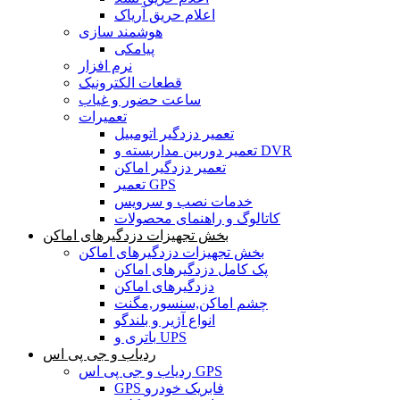
اعلام حریق آریاک
هوشمند سازی
پیامکی
نرم افزار
قطعات الکترونیک
ساعت حضور و غیاب
تعمیرات
تعمیر دزدگیر اتومبیل
تعمیر دوربین مداربسته و DVR
تعمیر دزدگیر اماکن
تعمیر GPS
خدمات نصب و سرویس
کاتالوگ و راهنمای محصولات
بخش تجهیزات دزدگیرهای اماکن
بخش تجهیزات دزدگیرهای اماکن
پک کامل دزدگیرهای اماکن
دزدگیرهای اماکن
چشم اماکن,سنسور,مگنت
انواع آژیر و بلندگو
باتری و UPS
ردیاب و جی پی اس
ردیاب و جی پی اس GPS
GPS فابریک خودرو