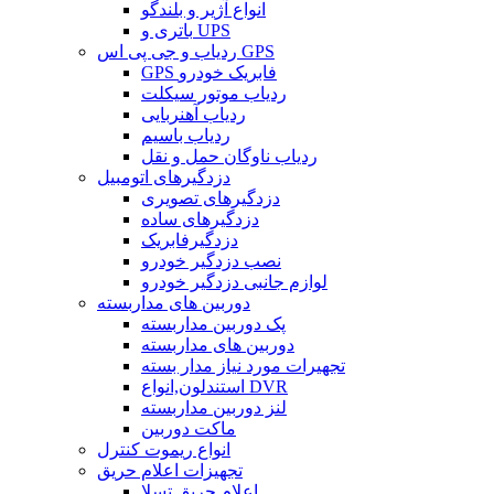
انواع آژیر و بلندگو
باتری و UPS
ردیاب و جی پی اس GPS
GPS فابریک خودرو
ردیاب موتور سیکلت
ردیاب آهنربایی
ردیاب باسیم
ردیاب ناوگان حمل و نقل
دزدگیرهای اتومبیل
دزدگیرهای تصویری
دزدگیرهای ساده
دزدگیرفابریک
نصب دزدگیر خودرو
لوازم جانبی دزدگیر خودرو
دوربین های مداربسته
پک دوربین مداربسته
دوربین های مداربسته
تجهیرات مورد نیاز مدار بسته
استندلون,انواع DVR
لنز دوربین مداربسته
ماکت دوربین
انواع ریموت کنترل
تجهیزات اعلام حریق
اعلام حریق تسلا