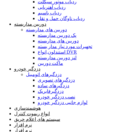
ردیاب موتور سیکلت
ردیاب آهنربایی
ردیاب باسیم
ردیاب ناوگان حمل و نقل
دوربین مداربسته
دوربین های مداربسته
پک دوربین مداربسته
دوربین های مداربسته
تجهیرات مورد نیاز مدار بسته
استندلون,انواع DVR
لنز دوربین مداربسته
ماکت دوربین
دزدگیر خودرو
دزدگیرهای اتومبیل
دزدگیرهای تصویری
دزدگیرهای ساده
دزدگیرفابریک
نصب دزدگیر خودرو
لوازم جانبی دزدگیر خودرو
هوشمندسازی
انواع ریموت کنترل
سیستم های اعلام حریق
نرم افزار
نرم افزار