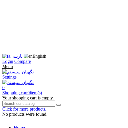
زبان
سایت
را
به
فارسی
تغییر
دهید
متوجه
شدم
English
پارسی
Login
Compare
Menu
Settings
0
Shopping cart
0
item(s)
Your shopping cart is empty.
Click for more products.
No products were found.
Home