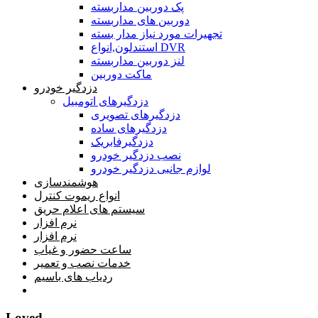
پک دوربین مداربسته
دوربین های مداربسته
تجهیرات مورد نیاز مدار بسته
استندلون,انواع DVR
لنز دوربین مداربسته
ماکت دوربین
دزدگیر خودرو
دزدگیرهای اتومبیل
دزدگیرهای تصویری
دزدگیرهای ساده
دزدگیرفابریک
نصب دزدگیر خودرو
لوازم جانبی دزدگیر خودرو
هوشمندسازی
انواع ریموت کنترل
سیستم های اعلام حریق
نرم افزار
نرم افزار
ساعت حضور و غیاب
خدمات نصب و تعمیر
ردیاب های باسیم
خانه
Loved