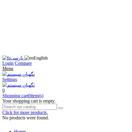
زبان
سایت
را
به
فارسی
تغییر
دهید
متوجه
شدم
English
پارسی
Login
Compare
Menu
Settings
0
Shopping cart
0
item(s)
Your shopping cart is empty.
Click for more products.
No products were found.
Home