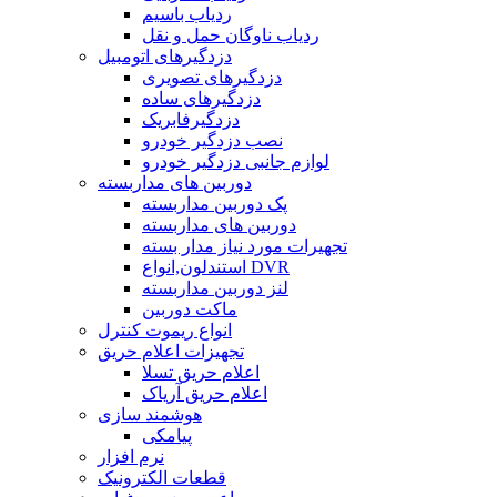
ردیاب باسیم
ردیاب ناوگان حمل و نقل
دزدگیرهای اتومبیل
دزدگیرهای تصویری
دزدگیرهای ساده
دزدگیرفابریک
نصب دزدگیر خودرو
لوازم جانبی دزدگیر خودرو
دوربین های مداربسته
پک دوربین مداربسته
دوربین های مداربسته
تجهیرات مورد نیاز مدار بسته
استندلون,انواع DVR
لنز دوربین مداربسته
ماکت دوربین
انواع ریموت کنترل
تجهیزات اعلام حریق
اعلام حریق تسلا
اعلام حریق آریاک
هوشمند سازی
پیامکی
نرم افزار
قطعات الکترونیک