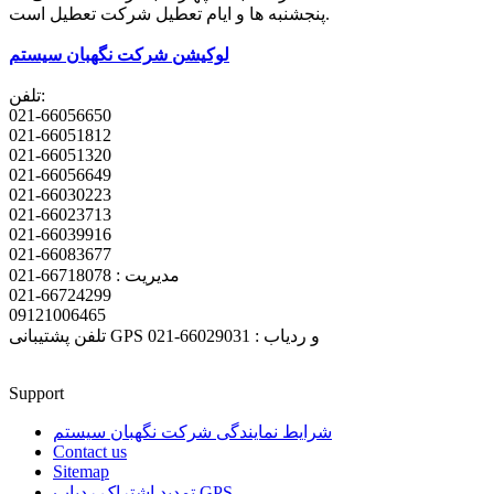
پنجشنبه ها و ایام تعطیل شرکت تعطیل است.
لوکیشن شرکت نگهبان سیستم
تلفن:
021-66056650
021-66051812
021-66051320
021-66056649
021-66030223
021-66023713
021-66039916
021-66083677
مدیریت : 66718078-021
021-66724299
09121006465
تلفن پشتیبانی GPS و ردیاب : 66029031-021
Support
شرایط نمایندگی شرکت نگهبان سیستم
Contact us
Sitemap
تمدید اشتراک ردیاب GPS