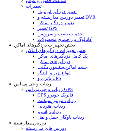
ساعت حضور و غیاب
تعمیرات
تعمیر دزدگیر اتومبیل
تعمیر دوربین مداربسته و DVR
تعمیر دزدگیر اماکن
تعمیر GPS
خدمات نصب و سرویس
کاتالوگ و راهنمای محصولات
بخش تجهیزات دزدگیرهای اماکن
بخش تجهیزات دزدگیرهای اماکن
پک کامل دزدگیرهای اماکن
دزدگیرهای اماکن
چشم اماکن,سنسور,مگنت
انواع آژیر و بلندگو
باتری و UPS
ردیاب و جی پی اس
ردیاب و جی پی اس GPS
GPS فابریک خودرو
ردیاب موتور سیکلت
ردیاب آهنربایی
ردیاب باسیم
ردیاب ناوگان حمل و نقل
دوربین مداربسته
دوربین های مداربسته