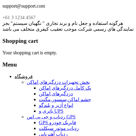
support@support.com
+61 3 1234 4567
هرگونه استفاده و جعل نام و برند تجاری " نگهبان سیستم" بجز
نمایندگی های رسمی شرکت موجب تعقیب کیفری متخلف می باشد
Shopping cart
Your shopping cart is empty.
Menu
فروشگاه
بخش تجهیزات دزدگیرهای اماکن
پک کامل دزدگیرهای اماکن
دزدگیرهای اماکن
چشم اماکن,سنسور,مگنت
انواع آژیر و بلندگو
باتری و UPS
ردیاب و جی پی اس GPS
GPS فابریک خودرو
ردیاب موتور سیکلت
ردیاب آهنربایی