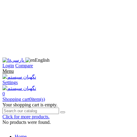
زبان
سایت
را
به
فارسی
تغییر
دهید
متوجه
شدم
English
پارسی
Login
Compare
Menu
Settings
0
Shopping cart
0
item(s)
Your shopping cart is empty.
Click for more products.
No products were found.
Home