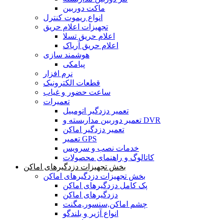
ماکت دوربین
انواع ریموت کنترل
تجهیزات اعلام حریق
اعلام حریق تسلا
اعلام حریق آریاک
هوشمند سازی
پیامکی
نرم افزار
قطعات الکترونیک
ساعت حضور و غیاب
تعمیرات
تعمیر دزدگیر اتومبیل
تعمیر دوربین مداربسته و DVR
تعمیر دزدگیر اماکن
تعمیر GPS
خدمات نصب و سرویس
کاتالوگ و راهنمای محصولات
بخش تجهیزات دزدگیرهای اماکن
بخش تجهیزات دزدگیرهای اماکن
پک کامل دزدگیرهای اماکن
دزدگیرهای اماکن
چشم اماکن,سنسور,مگنت
انواع آژیر و بلندگو