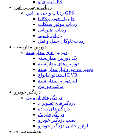
باتری و UPS
ردیاب و جی پی اس
ردیاب و جی پی اس GPS
GPS فابریک خودرو
ردیاب موتور سیکلت
ردیاب آهنربایی
ردیاب باسیم
ردیاب ناوگان حمل و نقل
دوربین مداربسته
دوربین های مداربسته
پک دوربین مداربسته
دوربین های مداربسته
تجهیرات مورد نیاز مدار بسته
استندلون,انواع DVR
لنز دوربین مداربسته
ماکت دوربین
دزدگیر خودرو
دزدگیرهای اتومبیل
دزدگیرهای تصویری
دزدگیرهای ساده
دزدگیرفابریک
نصب دزدگیر خودرو
لوازم جانبی دزدگیر خودرو
هوشمندسازی