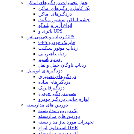
بخش تجهیزات دزدگیرهای اماکن
پک کامل دزدگیرهای اماکن
دزدگیرهای اماکن
چشم اماکن,سنسور,مگنت
انواع آژیر و بلندگو
باتری و UPS
ردیاب و جی پی اس GPS
GPS فابریک خودرو
ردیاب موتور سیکلت
ردیاب آهنربایی
ردیاب باسیم
ردیاب ناوگان حمل و نقل
دزدگیرهای اتومبیل
دزدگیرهای تصویری
دزدگیرهای ساده
دزدگیرفابریک
نصب دزدگیر خودرو
لوازم جانبی دزدگیر خودرو
دوربین های مداربسته
پک دوربین مداربسته
دوربین های مداربسته
تجهیرات مورد نیاز مدار بسته
استندلون,انواع DVR
لنز دوربین مداربسته