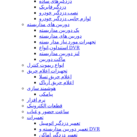
دزدگیرهای ساده
دزدگیرفابریک
نصب دزدگیر خودرو
لوازم جانبی دزدگیر خودرو
دوربین های مداربسته
پک دوربین مداربسته
دوربین های مداربسته
تجهیرات مورد نیاز مدار بسته
استندلون,انواع DVR
لنز دوربین مداربسته
ماکت دوربین
انواع ریموت کنترل
تجهیزات اعلام حریق
اعلام حریق تسلا
اعلام حریق آریاک
هوشمند سازی
پیامکی
نرم افزار
قطعات الکترونیک
ساعت حضور و غیاب
تعمیرات
تعمیر دزدگیر اتومبیل
تعمیر دوربین مداربسته و DVR
تعمیر دزدگیر اماکن