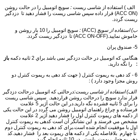
الف ) استفاده از شاسی ريست
:
سويچ اتومبيل را در حالت روشن
(ACC ON) قرار داده سپس شاسی ريست را فشار دهيد تا دزدگير
ريست گردد.
ب) استفاده از سويچ
(ACC)
:
سويچ اتومبيل را 10 بار روشن و
خاموش نماييد.(ACC ON-OFF) تا دزدگير ريست گردد.
5- صندوق پران
هنگامی كه اتومبيل در حالت دزدگير نمی باشد براي 2 ثانيه دكمه
باز
:
را نگه داريد.
6 - كد دهی به ريموت كنترل ( جهت كد دهی به ريموت كنترل دو
روش مجزا وجود دارد ) :
الف) استفاده از شاسی ريست:
درحالتی كه اتومبيل درحالت دزدگير
قرار ندارد سويچ را درحالت روشن قراردهید. سپس شاسی ريست
را برای 5 ثانيه فشرده نگه داريد.در اين حالت آژير 5 علامت
فرستاده و چراغ راهنمای اتومبيل روشن می گردد در اين حالت يكی
از دكمه های ريموت كنترل اول را فشار دهيد آژير 2 علامت
مشخص مي فرستد و اين نشانگر آن است كدهی به ريموت كنترل
اول با موفقيت انجام شده است.برای كد دهی به ريموت كنترل دوم
تا چهارم بلافاصله يكی از دكمه های ريموت بعد را فشار دهيد.كد
دهی به چهار ريموت بايستی در 10 ثانيه انجام گيرد