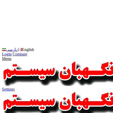
زبان
سایت
را
به
فارسی
تغییر
دهید
متوجه
شدم
English
پارسی
Login
Compare
Menu
Settings