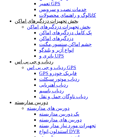
تعمیر GPS
خدمات نصب و سرویس
کاتالوگ و راهنمای محصولات
بخش تجهیزات دزدگیرهای اماکن
بخش تجهیزات دزدگیرهای اماکن
پک کامل دزدگیرهای اماکن
دزدگیرهای اماکن
چشم اماکن,سنسور,مگنت
انواع آژیر و بلندگو
باتری و UPS
ردیاب و جی پی اس
ردیاب و جی پی اس GPS
GPS فابریک خودرو
ردیاب موتور سیکلت
ردیاب آهنربایی
ردیاب باسیم
ردیاب ناوگان حمل و نقل
دوربین مداربسته
دوربین های مداربسته
پک دوربین مداربسته
دوربین های مداربسته
تجهیرات مورد نیاز مدار بسته
استندلون,انواع DVR