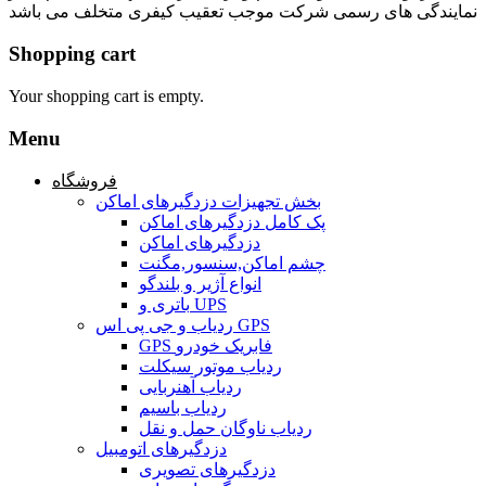
نمایندگی های رسمی شرکت موجب تعقیب کیفری متخلف می باشد
Shopping cart
Your shopping cart is empty.
Menu
فروشگاه
بخش تجهیزات دزدگیرهای اماکن
پک کامل دزدگیرهای اماکن
دزدگیرهای اماکن
چشم اماکن,سنسور,مگنت
انواع آژیر و بلندگو
باتری و UPS
ردیاب و جی پی اس GPS
GPS فابریک خودرو
ردیاب موتور سیکلت
ردیاب آهنربایی
ردیاب باسیم
ردیاب ناوگان حمل و نقل
دزدگیرهای اتومبیل
دزدگیرهای تصویری