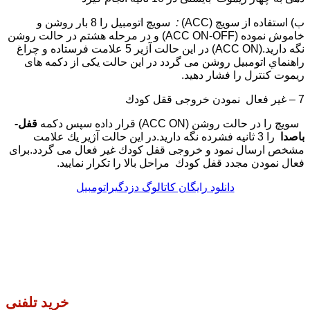
ب) استفاده از سويچ (ACC)
:
سويچ اتومبيل را 8 بار روشن و
خاموش نموده (ACC ON-OFF) و در مرحله هشتم در حالت روشن
نگه داريد.(ACC ON) در اين حالت آژير 5 علامت فرستاده و چراغ
راهنماي اتومبيل روشن می گردد در اين حالت يكی از دكمه های
ريموت كنترل را فشار دهيد.
7 – غير فعال نمودن خروجی ققل كودك
سويچ را در حالت روشن (ACC ON) قرار داده سپس دكمه
قفل-
باصدا
را 3 ثانيه فشرده نگه داريد.در اين حالت آژير يك علامت
مشخص ارسال نمود و خروجی قفل كودك غير فعال می گردد.برای
فعال نمودن مجدد قفل كودك مراحل بالا را تكرار نماييد.
دانلود رایگان کاتالوگ دزدگیراتومبیل
خرید تلفنی