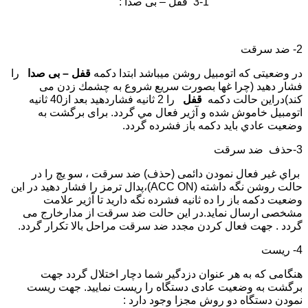
1-3 قفل – بی صدا :
2- ضد سرقت
در وضعيتی كه اتومبيل روشن میباشد ابتدا دكمه
قفل – بی صدا
را
فشار دهيد (چرا غها بصورت سريع شروع به چشمك زدن می
كند)دراين حالت دكمه
قفل
را 2 ثانيه فشاردهيد بعد از40 ثانيه
اتومبيل خاموش شده و آژير فعال مي گردد. برای برگشت به
وضعيت عادي بايد دكمه باز
فشرده گردد.
3-حذف ضد سرقت
براي غير فعال نمودن دائمی (حذف) ضد سرقت ، سو يچ را در
حالت روشن نگه داشته (ACC ON)،پدال ترمز را فشار دهيد در اين
وضعيت دكمه باز را ده ثانيه فشرده نگه داريد تا آژير علامت
مشخصی ارسال نمايد.در اين حالت ضد سرقت از مدارخارج می
گردد . جهت فعال كردن مجدد ضد سرقت مراحل بالا تكرار گردد.
4- ريست
هنگامی كه به هر عنوان دزدگير شما دچار اختلال گردد جهت
برگشت به وضعيت عادی دستگاه را ريست نماييد. جهت ريست
نمودن دستگاه دو روش مجزا وجود دارد :