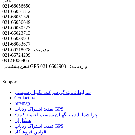
تلفن:
021-66056650
021-66051812
021-66051320
021-66056649
021-66030223
021-66023713
021-66039916
021-66083677
مدیریت : 66718078-021
021-66724299
09121006465
تلفن پشتیبانی GPS و ردیاب : 66029031-021
Support
شرایط نمایندگی شرکت نگهبان سیستم
Contact us
Sitemap
تمدید اشتراک ردیاب GPS
چرا شما باید به نگهبان سیستم اعتماد کنید؟
همکاران
تمدید اشتراک ردیاب GPS
قوانین فروشگاه