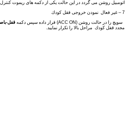
اتومبيل روشن می گردد در اين حالت يكی از دكمه های ريموت كنترل ر
7 – غير فعال نمودن خروجی ققل كودك
سويچ را در حالت روشن (ACC ON) قرار داده سپس دكمه
قفل-باص
مجدد قفل كودك مراحل بالا را تكرار نماييد.