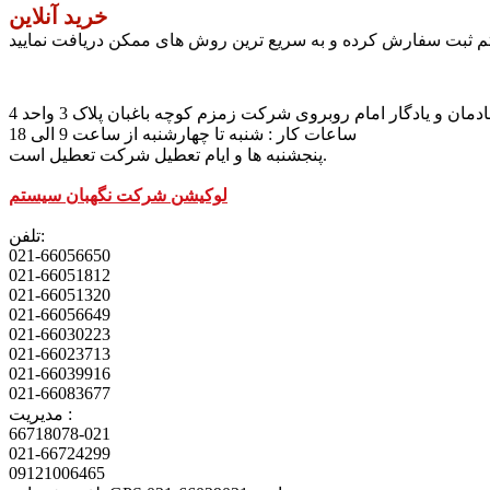
خرید آنلاین
تم ثبت سفارش کرده و به سریع ترین روش های ممکن دریافت نمایید
مان و یادگار امام روبروی شرکت زمزم کوچه باغبان پلاک 3 واحد 4
ساعات کار : شنبه تا چهارشنبه از ساعت 9 الی 18
پنجشنبه ها و ایام تعطیل شرکت تعطیل است.
لوکیشن شرکت نگهبان سیستم
تلفن:
021-66056650
021-66051812
021-66051320
021-66056649
021-66030223
021-66023713
021-66039916
021-66083677
مدیریت :
66718078-021
021-66724299
09121006465