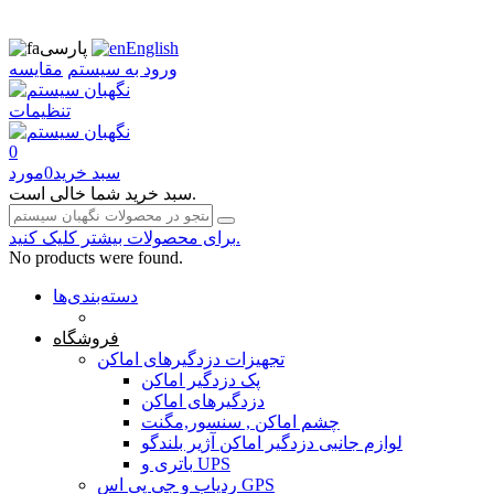
English
پارسی
ورود به سیستم
مقایسه
تنظیمات
0
سبد خرید
0
مورد
سبد خرید شما خالی است.
برای محصولات بیشتر کلیک کنید.
No products were found.
دسته‌بندی‌ها
صفحه محتوا
فروشگاه
تجهیزات دزدگیرهای اماکن
پک دزدگیر اماکن
دزدگیرهای اماکن
چشم اماکن , سنسور,مگنت
لوازم جانبی دزدگیر اماکن آژیر بلندگو
باتری و UPS
ردیاب و جی پی اس GPS