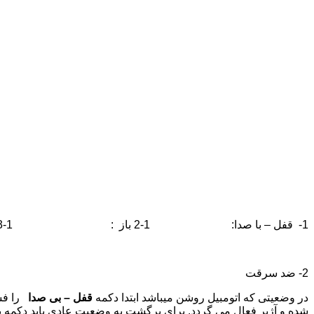
1- قفل – با صدا: 1-2 باز : 1-3 قفل – بی صدا :
2- ضد سرقت
در وضعيتی كه اتومبيل روشن میباشد ابتدا دكمه
قفل – بی صدا
را فش
شده و آژير فعال مي گردد. برای برگشت به وضعيت عادي بايد دكمه ب