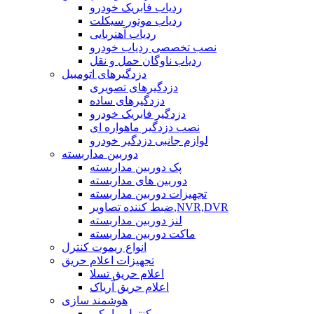
ردیاب فابریک خودرو
ردیاب موتور سیکلت
ردیاب آهنربایی
نصب تخصصی ردیاب خودرو
ردیاب ناوگان حمل و نقل
دزدگیرهای اتومبیل
دزدگیرهای تصویری
دزدگیرهای ساده
دزدگیر فابریک خودرو
نصب دزدگیر ماهواره ای
لوازم جانبی دزدگیر خودرو
دوربین مداربسته
پک دوربین مداربسته
دوربین های مداربسته
تجهیزات دوربین مداربسته
ضبط کننده تصاویر,NVR,DVR
لنز دوربین مداربسته
ماکت دوربین مداربسته
انواع ریموت کنترل
تجهیزات اعلام حریق
اعلام حریق تسلا
اعلام حریق آریاک
هوشمند سازی
کنترل پیامکی