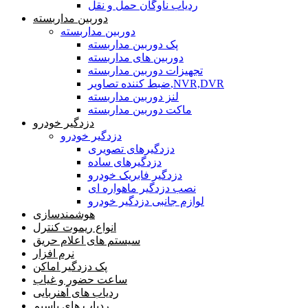
ردیاب ناوگان حمل و نقل
دوربین مداربسته
دوربین مداربسته
پک دوربین مداربسته
دوربین های مداربسته
تجهیزات دوربین مداربسته
ضبط کننده تصاویر,NVR,DVR
لنز دوربین مداربسته
ماکت دوربین مداربسته
دزدگیر خودرو
دزدگیر خودرو
دزدگیرهای تصویری
دزدگیرهای ساده
دزدگیر فابریک خودرو
نصب دزدگیر ماهواره ای
لوازم جانبی دزدگیر خودرو
هوشمندسازی
انواع ریموت کنترل
سیستم های اعلام حریق
نرم افزار
پک دزدگیر اماکن
ساعت حضور و غیاب
ردیاب های آهنربایی
ردیاب های باسیم