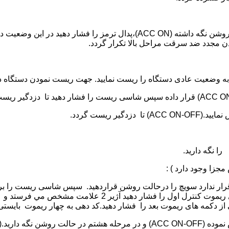
براي غير فعال نمودن دائمی (حذف) ضد سرقت ، سو يچ را در حالت روشن نگه داش
ن مجدد ضد سرقت مراحل بالا تكرار گردد.
به وضعيت عادی دستگاه را ريست نماييد. جهت ريست نمودن دستگاه د
:
را نگه داريد.
چراغ راهنمای اتومبيل روشن می گردد در اين حالت يكی از دكمه 
ی ريموت بعد را فشار دهيد.كد دهی به چهار ريموت بايستی در 10 ثانيه انجام 