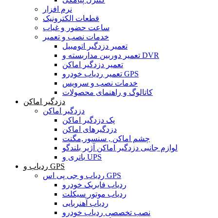
نرم افزار
قطعات الکترونیک
ساعت حضور و غیاب
خدمات نصب و تعمیر
تعمیر دزدگیر اتومبیل
تعمیر دوربین مداربسته و DVR
تعمیر دزدگیر اماکن
تعمیر ردیاب خودرو GPS
خدمات نصب و سرویس
کاتالوگ و راهنمای محصولات
دزدگیر اماکن
دزدگیر اماکن
پک دزدگیر اماکن
دزدگیرهای اماکن
چشم اماکن , سنسور,مگنت
لوازم جانبی دزدگیر اماکن آژیر بلندگو
باتری و UPS
ردیاب و GPS
ردیاب و جی پی اس GPS
ردیاب فابریک خودرو
ردیاب موتور سیکلت
ردیاب آهنربایی
نصب تخصصی ردیاب خودرو