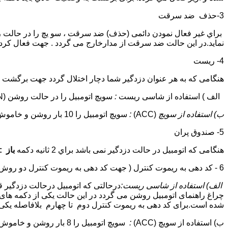
3-حذف ضد سرقت
نمايد.در اين حالت ضد سرقت از مدارخارج می گردد . جهت فعال كرد
4- ريست
هنگامی كه به هر عنوان دزدگير شما دچار اختلال گردد جهت برگشت 
الف ) استفاده از شاسی ريست
:
سويچ اتومبيل را در حالت روشن (ACC ON) قرار داده سپس شاسی ريست را فشار دهيد تا دزدگير ريست گردد.
ب) استفاده از سويچ
(ACC)
:
سويچ اتومبيل را 10 بار روشن و خاموش نماييد.(ACC ON-OFF) تا دزدگير ريست گردد.
5- صندوق پران
هنگامی كه اتومبيل در حالت دزدگير نمی باشد براي 2 ثانيه دكمه
باز 
6 - كد دهی به ريموت كنترل ( جهت كد دهی به ريموت كنترل دو روش مجزا وجود دارد ) :
الف) استفاده از شاسی ريست:
شده است.برای كد دهی به ريموت كنترل دوم تا چهارم بلافاصله يكی از دكمه ها
ب) استفاده از سويچ (ACC)
: