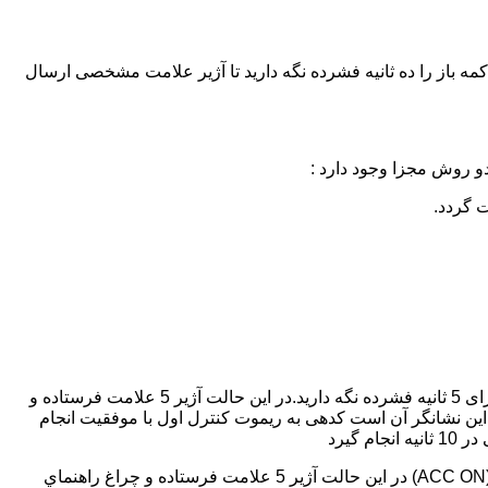
ته (ACC ON)،پدال ترمز را فشار دهيد در اين وضعيت دكمه باز را ده ثانيه فشرده نگه داريد تا آژير علامت مشخصی ارسال
و روش مجزا وجود دارد :
درحالتی كه اتومبيل درحالت دزدگير قرار ندارد سويچ را درحالت روشن قراردهید. سپس شاسی ريست را برای 5 ثانيه فشرده نگه داريد.در اين حالت آژير 5 علامت فرستاده و
های ريموت كنترل اول را فشار دهيد آژير 2 علامت مشخص مي فرستد و اين نشانگر آن است كدهی به ريموت كنترل اول با موفقيت انجام
گيرد
سويچ اتومبيل را 8 بار روشن و خاموش نموده (ACC ON-OFF) و در مرحله هشتم در حالت روشن نگه داريد.(ACC ON) در اين حالت آژير 5 علامت فرستاده و چراغ راهنماي