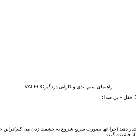
راهنمای سيم بندی و كارايی دزدگيرVALEOO
ار دهيد (چرا غها بصورت سريع شروع به چشمك زدن می كند)دراين ح
از
فشرده گردد.