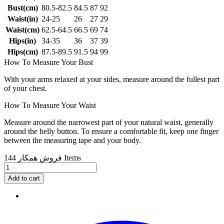
Bust(cm)
80.5-82.5
84.5
87
92
Waist(in)
24-25
26
27
29
Waist(cm)
62.5-64.5
66.5
69
74
Hips(in)
34-35
36
37
39
Hips(cm)
87.5-89.5
91.5
94
99
How To Measure Your Bust
With your arms relaxed at your sides, measure around the fullest part
of your chest.
How To Measure Your Waist
Measure around the narrowest part of your natural waist, generally
around the belly button. To ensure a comfortable fit, keep one finger
between the measuring tape and your body.
144 Items
فروش همکار
Add to cart