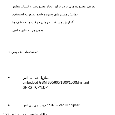
تعريف محدوده هاي تردد براي ايجاد محدوديت و كنترل بيشتر
نمايش مسيرهاي پيموده شده بصورت انيميشن
گزارش مسافت و زمان حركت ها و توقف ها
بدون هزينه هاي جانبي
» مشخصات عمومی:
ماژول جی پی اس:
embedded GSM 850/900/1800/1900Mhz and
GPRS TCP/UDP
چیپ جی پی اس : SiRF-Star III chipset
حساسیت جی پی اس: 158Db -