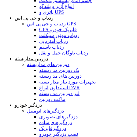
چشم اماکن,سنسور,مگنت
انواع آژیر و بلندگو
باتری و UPS
ردیاب و جی پی اس
ردیاب و جی پی اس GPS
GPS فابریک خودرو
ردیاب موتور سیکلت
ردیاب آهنربایی
ردیاب باسیم
ردیاب ناوگان حمل و نقل
دوربین مداربسته
دوربین های مداربسته
پک دوربین مداربسته
دوربین های مداربسته
تجهیرات مورد نیاز مدار بسته
استندلون,انواع DVR
لنز دوربین مداربسته
ماکت دوربین
دزدگیر خودرو
دزدگیرهای اتومبیل
دزدگیرهای تصویری
دزدگیرهای ساده
دزدگیرفابریک
نصب دزدگیر خودرو