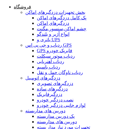
فروشگاه
بخش تجهیزات دزدگیرهای اماکن
پک کامل دزدگیرهای اماکن
دزدگیرهای اماکن
چشم اماکن,سنسور,مگنت
انواع آژیر و بلندگو
باتری و UPS
ردیاب و جی پی اس GPS
GPS فابریک خودرو
ردیاب موتور سیکلت
ردیاب آهنربایی
ردیاب باسیم
ردیاب ناوگان حمل و نقل
دزدگیرهای اتومبیل
دزدگیرهای تصویری
دزدگیرهای ساده
دزدگیرفابریک
نصب دزدگیر خودرو
لوازم جانبی دزدگیر خودرو
دوربین های مداربسته
پک دوربین مداربسته
دوربین های مداربسته
تجهیرات مورد نیاز مدار بسته