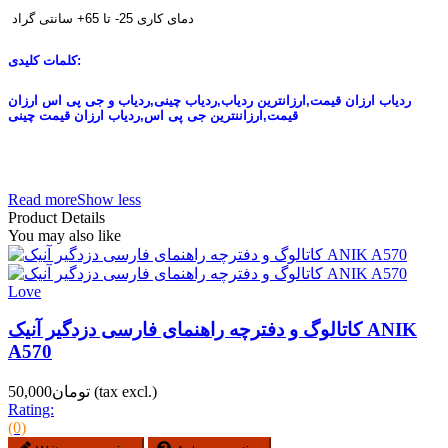
دمای کاری 25- تا 65+ سانتی گراد
کلمات کلیدی:
ردیاب ارزان قیمت,ارزانترین ردیاب,ردیاب چینی,ردیاب و جی پی اس ارزان
قیمت,ارزاننترین جی پی اس,ردیاب ارزان قیمت چینی
خرید آنلاین ردیاب,فروش بهترین و کوچکترین ردیاب ماشین و شخصی,ردیاب 
های شخصی,دزدگیر خودرو ,سامانه ردیابی آنلاین,ردیاب شماره مو
Read more
Show less
Product Details
You may also like
Love
کاتالوگ و دفترچه راهنمای فارسی دزدگیر آنیک ANIK
A570
(tax excl.)
تومان50,000
Rating:
(0)