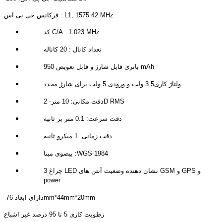
فرکانس جی پی اس : L1, 1575.42 MHz
کد C/A : 1.023 MHz
تعداد کانال : 20 کاناله
باتری قابل شارژ و قابل تعویض 950 mAh
ولتاژ کاری3.5 ولت و ورودی 5 ولت برای شارژ مجدد
دقت مکانی: 10 متر- 2D RMS
دقت سرعت: 0.1 متر بر ثانیه
دقت زمانی: 1 میکرو ثانیه
بیضوی مبنا :WGS-1984
3 چراغ LED نشان دهنده وضعیت آنتن های GSM و GPS و
power
دارای ابعاد 76mm*44mm*20mm
رطوبت کاری 5 تا 95 درصد غیر اشباع