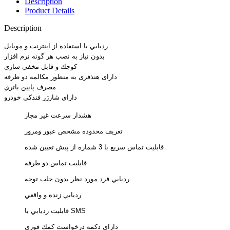
Description
Product Details
Description
رديابي با استفاده از اينترنت و موبايل
بدون نياز به نصب هر گونه نرم افزار
كوچك و قابل مخفي سازي
دارای هنذفری به منظور مکالمه دو طرفه
مصرف پايين باتري
دارای شارژر فندکی خودرو
هشدار سرعت غير مجاز
تعريف محدوده مشخص عبور ومرور
قابليت تماس سريع با 3 شماره از پيش تعيين شده
قابليت تماس دو طرفه
رديابي فرد مورد نظر بدون جلب توجه
رديابي زنده و واقعي
قابليت رديابي با SMS
داراي دكمه درخواست كمك فوري