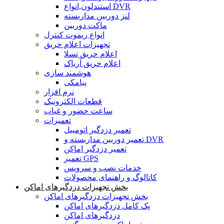
استندلون,انواع DVR
لنز دوربین مداربسته
ماکت دوربین
انواع ریموت کنترل
تجهیزات اعلام حریق
اعلام حریق تسلا
اعلام حریق آریاک
هوشمند سازی
پیامکی
نرم افزار
قطعات الکترونیک
ساعت حضور و غیاب
تعمیرات
تعمیر دزدگیر اتومبیل
تعمیر دوربین مداربسته و DVR
تعمیر دزدگیر اماکن
تعمیر GPS
خدمات نصب و سرویس
کاتالوگ و راهنمای محصولات
بخش تجهیزات دزدگیرهای اماکن
بخش تجهیزات دزدگیرهای اماکن
پک کامل دزدگیرهای اماکن
دزدگیرهای اماکن