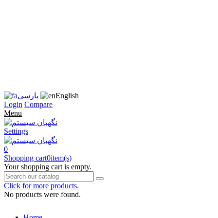
زبان
سایت
را
به
فارسی
تغییر
دهید
متوجه
شدم
English
پارسی
Login
Compare
Menu
Settings
0
Shopping cart
0
item(s)
Your shopping cart is empty.
Click for more products.
No products were found.
Home