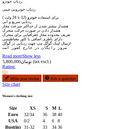
ردیاب خودرو
ردیاب خودرویی چینی
برای استفاده
خودرو
(12 تا 24 ولت )
ردیابی سریع و آنی
هشدار بیشتر شدن از حداکثر سرعت مجاز
هشدار دادن در صورت حرکت متحرک
تعریف محدوده مجاز جغرافیایی برای متحرک
دارای باطری اضافی با کاور مغناظیسی
ارسال لینک گوگل مپ چهت ردیابی در گوگل
سرور رایگان در خارج کشور است
Read more
Show less
(tax excl.)
تومان5,800,000
Rating:
(0)
Write your review
Ask a question
Size chart
Women's clothing size
Size
XS
S
M
L
Euro
32/34
36
38
40
USA
0/2
4
6
8
Bust(in)
31-32
33
34
36