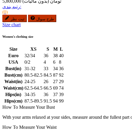
5,800,000 تومان
(بدون مالیات)
رتبه بندی:
(0)
طرح سوال
ثبت نظر
Size chart
Women's clothing size
Size
XS
S
M
L
Euro
32/34
36
38
40
USA
0/2
4
6
8
Bust(in)
31-32
33
34
36
Bust(cm)
80.5-82.5
84.5
87
92
Waist(in)
24-25
26
27
29
Waist(cm)
62.5-64.5
66.5
69
74
Hips(in)
34-35
36
37
39
Hips(cm)
87.5-89.5
91.5
94
99
How To Measure Your Bust
With your arms relaxed at your sides, measure around the fullest part 
How To Measure Your Waist