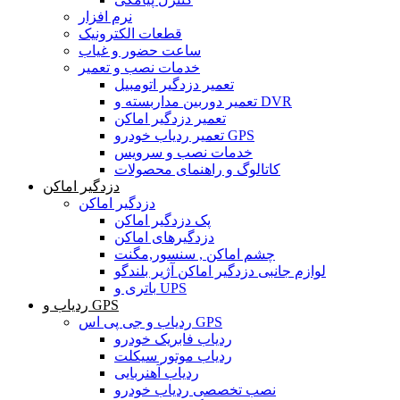
نرم افزار
قطعات الکترونیک
ساعت حضور و غیاب
خدمات نصب و تعمیر
تعمیر دزدگیر اتومبیل
تعمیر دوربین مداربسته و DVR
تعمیر دزدگیر اماکن
تعمیر ردیاب خودرو GPS
خدمات نصب و سرویس
کاتالوگ و راهنمای محصولات
دزدگیر اماکن
دزدگیر اماکن
پک دزدگیر اماکن
دزدگیرهای اماکن
چشم اماکن , سنسور,مگنت
لوازم جانبی دزدگیر اماکن آژیر بلندگو
باتری و UPS
ردیاب و GPS
ردیاب و جی پی اس GPS
ردیاب فابریک خودرو
ردیاب موتور سیکلت
ردیاب آهنربایی
نصب تخصصی ردیاب خودرو