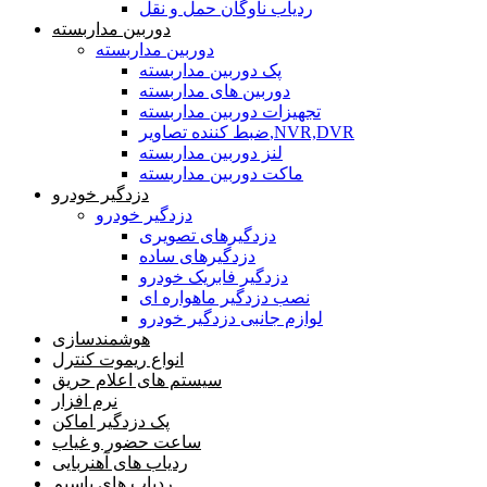
ردیاب ناوگان حمل و نقل
دوربین مداربسته
دوربین مداربسته
پک دوربین مداربسته
دوربین های مداربسته
تجهیزات دوربین مداربسته
ضبط کننده تصاویر,NVR,DVR
لنز دوربین مداربسته
ماکت دوربین مداربسته
دزدگیر خودرو
دزدگیر خودرو
دزدگیرهای تصویری
دزدگیرهای ساده
دزدگیر فابریک خودرو
نصب دزدگیر ماهواره ای
لوازم جانبی دزدگیر خودرو
هوشمندسازی
انواع ریموت کنترل
سیستم های اعلام حریق
نرم افزار
پک دزدگیر اماکن
ساعت حضور و غیاب
ردیاب های آهنربایی
ردیاب های باسیم