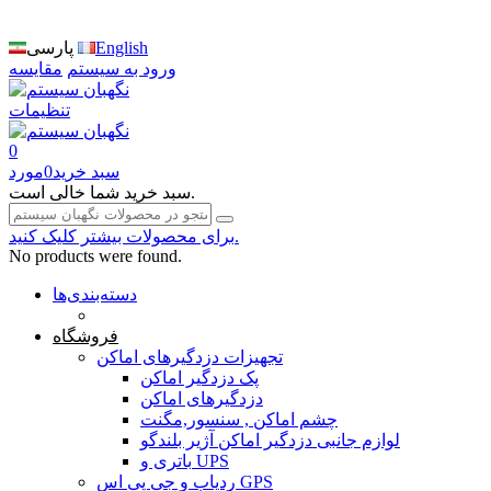
English
پارسی
ورود به سیستم
مقایسه
تنظیمات
0
سبد خرید
0
مورد
سبد خرید شما خالی است.
برای محصولات بیشتر کلیک کنید.
No products were found.
دسته‌بندی‌ها
صفحه محتوا
فروشگاه
تجهیزات دزدگیرهای اماکن
پک دزدگیر اماکن
دزدگیرهای اماکن
چشم اماکن , سنسور,مگنت
لوازم جانبی دزدگیر اماکن آژیر بلندگو
باتری و UPS
ردیاب و جی پی اس GPS