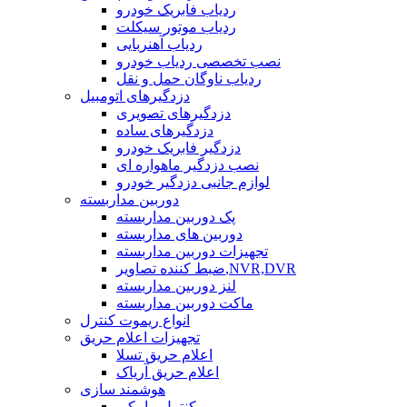
ردیاب فابریک خودرو
ردیاب موتور سیکلت
ردیاب آهنربایی
نصب تخصصی ردیاب خودرو
ردیاب ناوگان حمل و نقل
دزدگیرهای اتومبیل
دزدگیرهای تصویری
دزدگیرهای ساده
دزدگیر فابریک خودرو
نصب دزدگیر ماهواره ای
لوازم جانبی دزدگیر خودرو
دوربین مداربسته
پک دوربین مداربسته
دوربین های مداربسته
تجهیزات دوربین مداربسته
ضبط کننده تصاویر,NVR,DVR
لنز دوربین مداربسته
ماکت دوربین مداربسته
انواع ریموت کنترل
تجهیزات اعلام حریق
اعلام حریق تسلا
اعلام حریق آریاک
هوشمند سازی
کنترل پیامکی