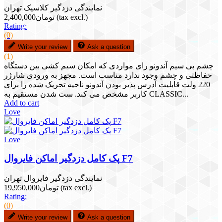
نمایندگی دزدگیر کلاسیک تهران
(tax excl.)
تومان2,400,000
Rating:
(0)
Write your review
Ask a question
(1)
چشم بی سیم آندونو رای مواردی که امکان سیم کشی بین دستگاه
حفاظتی و چشم وجود ندارد مناسب است. مجهز به ورودی شارژر
220 ولت قابلیت آدرس پذیر بودن آندونو ناحیه تحریک شده را برای
کاربر مشخص می کند. ست شدن مستقیم به CLASSIC...
Add to cart
Love
Love
پک کامل دزدگیر اماکن فایروال F7
نمایندگی دزدگیر فایروال تهران
(tax excl.)
تومان19,950,000
Rating:
(0)
Write your review
Ask a question