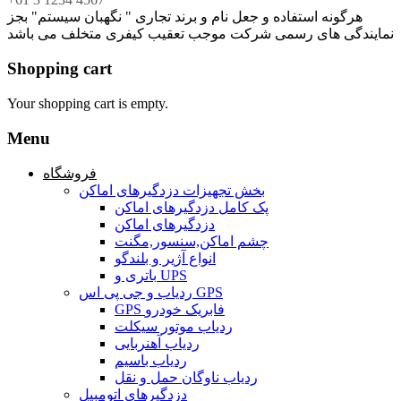
هرگونه استفاده و جعل نام و برند تجاری " نگهبان سیستم" بجز
نمایندگی های رسمی شرکت موجب تعقیب کیفری متخلف می باشد
Shopping cart
Your shopping cart is empty.
Menu
فروشگاه
بخش تجهیزات دزدگیرهای اماکن
پک کامل دزدگیرهای اماکن
دزدگیرهای اماکن
چشم اماکن,سنسور,مگنت
انواع آژیر و بلندگو
باتری و UPS
ردیاب و جی پی اس GPS
GPS فابریک خودرو
ردیاب موتور سیکلت
ردیاب آهنربایی
ردیاب باسیم
ردیاب ناوگان حمل و نقل
دزدگیرهای اتومبیل