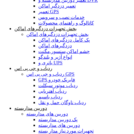
تعمیر دوربین مداربسته و DVR
تعمیر دزدگیر اماکن
تعمیر GPS
خدمات نصب و سرویس
کاتالوگ و راهنمای محصولات
بخش تجهیزات دزدگیرهای اماکن
بخش تجهیزات دزدگیرهای اماکن
پک کامل دزدگیرهای اماکن
دزدگیرهای اماکن
چشم اماکن,سنسور,مگنت
انواع آژیر و بلندگو
باتری و UPS
ردیاب و جی پی اس
ردیاب و جی پی اس GPS
GPS فابریک خودرو
ردیاب موتور سیکلت
ردیاب آهنربایی
ردیاب باسیم
ردیاب ناوگان حمل و نقل
دوربین مداربسته
دوربین های مداربسته
پک دوربین مداربسته
دوربین های مداربسته
تجهیرات مورد نیاز مدار بسته