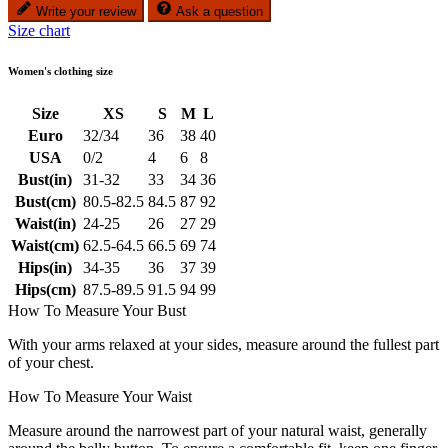
Write your review
Ask a question
Size chart
Women's clothing size
Size
XS
S
M
L
Euro
32/34
36
38
40
USA
0/2
4
6
8
Bust(in)
31-32
33
34
36
Bust(cm)
80.5-82.5
84.5
87
92
Waist(in)
24-25
26
27
29
Waist(cm)
62.5-64.5
66.5
69
74
Hips(in)
34-35
36
37
39
Hips(cm)
87.5-89.5
91.5
94
99
How To Measure Your Bust
With your arms relaxed at your sides, measure around the fullest part
of your chest.
How To Measure Your Waist
Measure around the narrowest part of your natural waist, generally