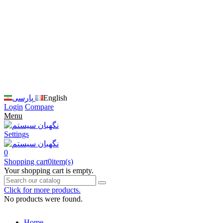
زبان
سایت
را
به
فارسی
تغییر
دهید
متوجه
شدم
English
پارسی
Login
Compare
Menu
Settings
0
Shopping cart
0
item(s)
Your shopping cart is empty.
Click for more products.
No products were found.
Home