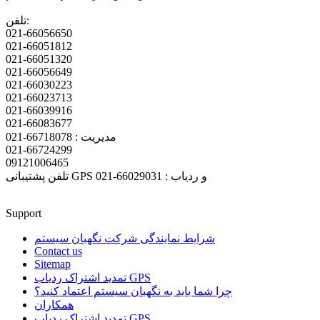
تلفن:
021-66056650
021-66051812
021-66051320
021-66056649
021-66030223
021-66023713
021-66039916
021-66083677
مدیریت : 66718078-021
021-66724299
09121006465
تلفن پشتیبانی GPS و ردیاب : 66029031-021
Support
شرایط نمایندگی شرکت نگهبان سیستم
Contact us
Sitemap
تمدید اشتراک ردیاب GPS
چرا شما باید به نگهبان سیستم اعتماد کنید؟
همکاران
تمدید اشتراک ردیاب GPS