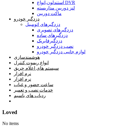
استندلون,انواع DVR
لنز دوربین مداربسته
ماکت دوربین
دزدگیر خودرو
دزدگیرهای اتومبیل
دزدگیرهای تصویری
دزدگیرهای ساده
دزدگیرفابریک
نصب دزدگیر خودرو
لوازم جانبی دزدگیر خودرو
هوشمندسازی
انواع ریموت کنترل
سیستم های اعلام حریق
نرم افزار
نرم افزار
ساعت حضور و غیاب
خدمات نصب و تعمیر
ردیاب های باسیم
خانه
Loved
No items