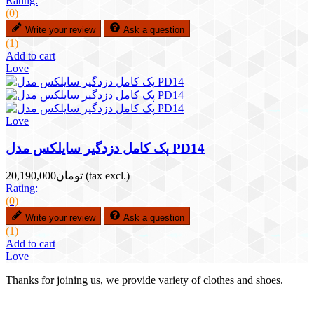
Rating:
(0)
Write your review
Ask a question
(1)
Add to cart
Love
Love
پک کامل دزدگیر سایلکس مدل PD14
(tax excl.)
تومان20,190,000
Rating:
(0)
Write your review
Ask a question
(1)
Add to cart
Love
Thanks for joining us, we provide variety of clothes and shoes.