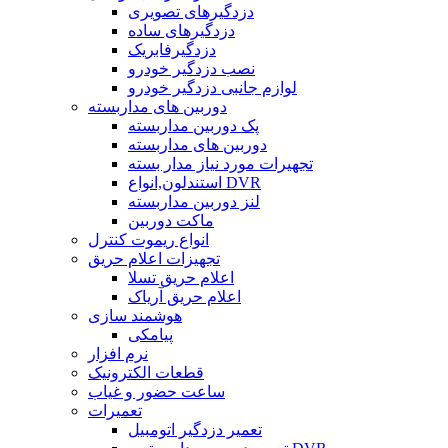
دزدگیرهای تصویری
دزدگیرهای ساده
دزدگیرفابریک
نصب دزدگیر خودرو
لوازم جانبی دزدگیر خودرو
دوربین های مداربسته
پک دوربین مداربسته
دوربین های مداربسته
تجهیرات مورد نیاز مدار بسته
استندلون,انواع DVR
لنز دوربین مداربسته
ماکت دوربین
انواع ریموت کنترل
تجهیزات اعلام حریق
اعلام حریق تسلا
اعلام حریق آریاک
هوشمند سازی
پیامکی
نرم افزار
قطعات الکترونیک
ساعت حضور و غیاب
تعمیرات
تعمیر دزدگیر اتومبیل