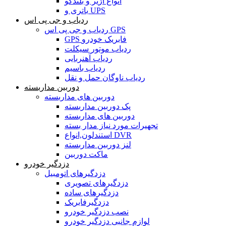
انواع آژیر و بلندگو
باتری و UPS
ردیاب و جی پی اس
ردیاب و جی پی اس GPS
GPS فابریک خودرو
ردیاب موتور سیکلت
ردیاب آهنربایی
ردیاب باسیم
ردیاب ناوگان حمل و نقل
دوربین مداربسته
دوربین های مداربسته
پک دوربین مداربسته
دوربین های مداربسته
تجهیرات مورد نیاز مدار بسته
استندلون,انواع DVR
لنز دوربین مداربسته
ماکت دوربین
دزدگیر خودرو
دزدگیرهای اتومبیل
دزدگیرهای تصویری
دزدگیرهای ساده
دزدگیرفابریک
نصب دزدگیر خودرو
لوازم جانبی دزدگیر خودرو