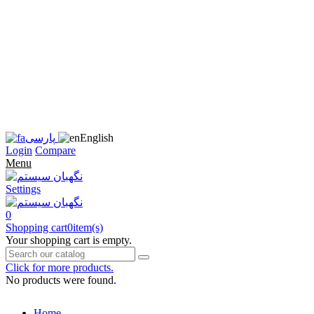
زبان
سایت
را
به
فارسی
تغییر
دهید
متوجه
شدم
English
پارسی
Login
Compare
Menu
Settings
0
Shopping cart
0
item(s)
Your shopping cart is empty.
Click for more products.
No products were found.
Home