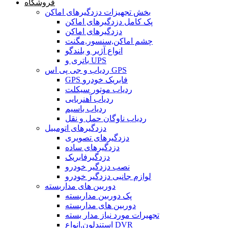
فروشگاه
بخش تجهیزات دزدگیرهای اماکن
پک کامل دزدگیرهای اماکن
دزدگیرهای اماکن
چشم اماکن,سنسور,مگنت
انواع آژیر و بلندگو
باتری و UPS
ردیاب و جی پی اس GPS
GPS فابریک خودرو
ردیاب موتور سیکلت
ردیاب آهنربایی
ردیاب باسیم
ردیاب ناوگان حمل و نقل
دزدگیرهای اتومبیل
دزدگیرهای تصویری
دزدگیرهای ساده
دزدگیرفابریک
نصب دزدگیر خودرو
لوازم جانبی دزدگیر خودرو
دوربین های مداربسته
پک دوربین مداربسته
دوربین های مداربسته
تجهیرات مورد نیاز مدار بسته
استندلون,انواع DVR