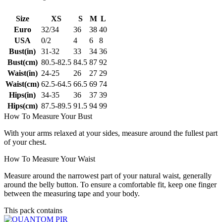
Size
XS
S
M
L
Euro
32/34
36
38
40
USA
0/2
4
6
8
Bust(in)
31-32
33
34
36
Bust(cm)
80.5-82.5
84.5
87
92
Waist(in)
24-25
26
27
29
Waist(cm)
62.5-64.5
66.5
69
74
Hips(in)
34-35
36
37
39
Hips(cm)
87.5-89.5
91.5
94
99
How To Measure Your Bust
With your arms relaxed at your sides, measure around the fullest part
of your chest.
How To Measure Your Waist
Measure around the narrowest part of your natural waist, generally
around the belly button. To ensure a comfortable fit, keep one finger
between the measuring tape and your body.
This pack contains