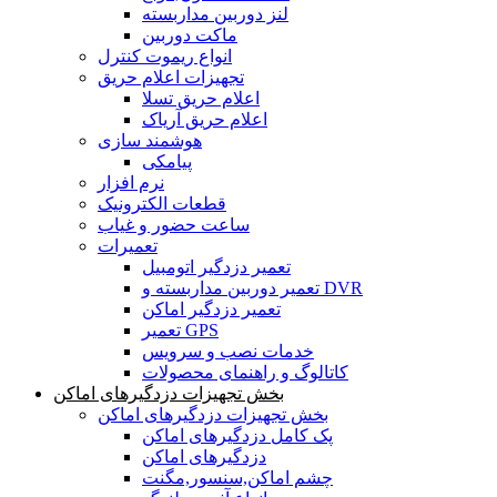
لنز دوربین مداربسته
ماکت دوربین
انواع ریموت کنترل
تجهیزات اعلام حریق
اعلام حریق تسلا
اعلام حریق آریاک
هوشمند سازی
پیامکی
نرم افزار
قطعات الکترونیک
ساعت حضور و غیاب
تعمیرات
تعمیر دزدگیر اتومبیل
تعمیر دوربین مداربسته و DVR
تعمیر دزدگیر اماکن
تعمیر GPS
خدمات نصب و سرویس
کاتالوگ و راهنمای محصولات
بخش تجهیزات دزدگیرهای اماکن
بخش تجهیزات دزدگیرهای اماکن
پک کامل دزدگیرهای اماکن
دزدگیرهای اماکن
چشم اماکن,سنسور,مگنت