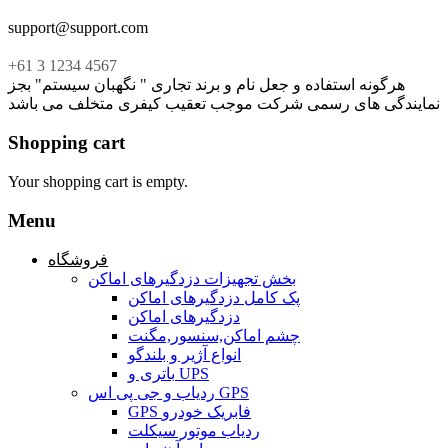
support@support.com
+61 3 1234 4567
هرگونه استفاده و جعل نام و برند تجاری " نگهبان سیستم" بجز
نمایندگی های رسمی شرکت موجب تعقیب کیفری متخلف می باشد
Shopping cart
Your shopping cart is empty.
Menu
فروشگاه
بخش تجهیزات دزدگیرهای اماکن
پک کامل دزدگیرهای اماکن
دزدگیرهای اماکن
چشم اماکن,سنسور,مگنت
انواع آژیر و بلندگو
باتری و UPS
ردیاب و جی پی اس GPS
GPS فابریک خودرو
ردیاب موتور سیکلت