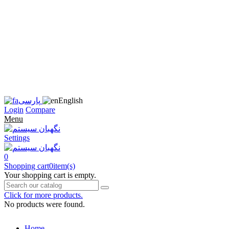
زبان
سایت
را
به
فارسی
تغییر
دهید
متوجه
شدم
English
پارسی
Login
Compare
Menu
Settings
0
Shopping cart
0
item(s)
Your shopping cart is empty.
Click for more products.
No products were found.
Home