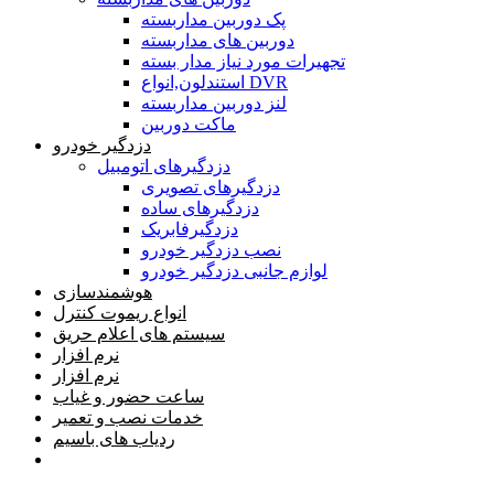
پک دوربین مداربسته
دوربین های مداربسته
تجهیرات مورد نیاز مدار بسته
استندلون,انواع DVR
لنز دوربین مداربسته
ماکت دوربین
دزدگیر خودرو
دزدگیرهای اتومبیل
دزدگیرهای تصویری
دزدگیرهای ساده
دزدگیرفابریک
نصب دزدگیر خودرو
لوازم جانبی دزدگیر خودرو
هوشمندسازی
انواع ریموت کنترل
سیستم های اعلام حریق
نرم افزار
نرم افزار
ساعت حضور و غیاب
خدمات نصب و تعمیر
ردیاب های باسیم
خانه