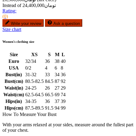
Instead of تومان24,400,000
Rating:
(0)
Write your review
Ask a question
Size chart
Women's clothing size
Size
XS
S
M
L
Euro
32/34
36
38
40
USA
0/2
4
6
8
Bust(in)
31-32
33
34
36
Bust(cm)
80.5-82.5
84.5
87
92
Waist(in)
24-25
26
27
29
Waist(cm)
62.5-64.5
66.5
69
74
Hips(in)
34-35
36
37
39
Hips(cm)
87.5-89.5
91.5
94
99
How To Measure Your Bust
With your arms relaxed at your sides, measure around the fullest part
of your chest.