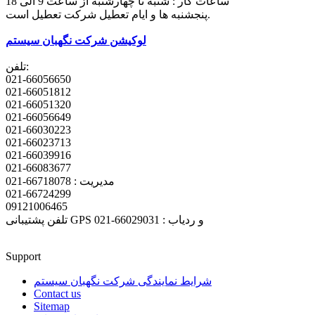
ساعات کار : شنبه تا چهارشنبه از ساعت 9 الی 18
پنجشنبه ها و ایام تعطیل شرکت تعطیل است.
لوکیشن شرکت نگهبان سیستم
تلفن:
021-66056650
021-66051812
021-66051320
021-66056649
021-66030223
021-66023713
021-66039916
021-66083677
مدیریت : 66718078-021
021-66724299
09121006465
تلفن پشتیبانی GPS و ردیاب : 66029031-021
Support
شرایط نمایندگی شرکت نگهبان سیستم
Contact us
Sitemap