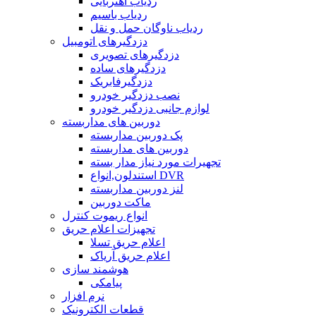
ردیاب آهنربایی
ردیاب باسیم
ردیاب ناوگان حمل و نقل
دزدگیرهای اتومبیل
دزدگیرهای تصویری
دزدگیرهای ساده
دزدگیرفابریک
نصب دزدگیر خودرو
لوازم جانبی دزدگیر خودرو
دوربین های مداربسته
پک دوربین مداربسته
دوربین های مداربسته
تجهیرات مورد نیاز مدار بسته
استندلون,انواع DVR
لنز دوربین مداربسته
ماکت دوربین
انواع ریموت کنترل
تجهیزات اعلام حریق
اعلام حریق تسلا
اعلام حریق آریاک
هوشمند سازی
پیامکی
نرم افزار
قطعات الکترونیک