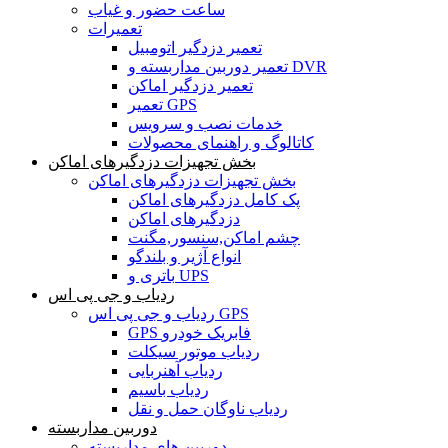
ساعت حضور و غیاب
تعمیرات
تعمیر دزدگیر اتومبیل
تعمیر دوربین مداربسته و DVR
تعمیر دزدگیر اماکن
تعمیر GPS
خدمات نصب و سرویس
کاتالوگ و راهنمای محصولات
بخش تجهیزات دزدگیرهای اماکن
بخش تجهیزات دزدگیرهای اماکن
پک کامل دزدگیرهای اماکن
دزدگیرهای اماکن
چشم اماکن,سنسور,مگنت
انواع آژیر و بلندگو
باتری و UPS
ردیاب و جی پی اس
ردیاب و جی پی اس GPS
GPS فابریک خودرو
ردیاب موتور سیکلت
ردیاب آهنربایی
ردیاب باسیم
ردیاب ناوگان حمل و نقل
دوربین مداربسته
دوربین های مداربسته