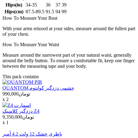
Hips(in)
34-35
36
37
39
Hips(cm)
87.5-89.5
91.5
94
99
How To Measure Your Bust
With your arms relaxed at your sides, measure around the fullest part
of your chest.
How To Measure Your Waist
Measure around the narrowest part of your natural waist, generally
around the belly button. To ensure a comfortable fit, keep one finger
between the measuring tape and your body.
This pack contains
QUANTOM,چشمی دزدگیر کوانتوم
تومان990,000
x 2
دزدگیر کلاسیک Z4
تومان9,350,000
x 1
باطری خشک 12 ولت 4.2 آمپر