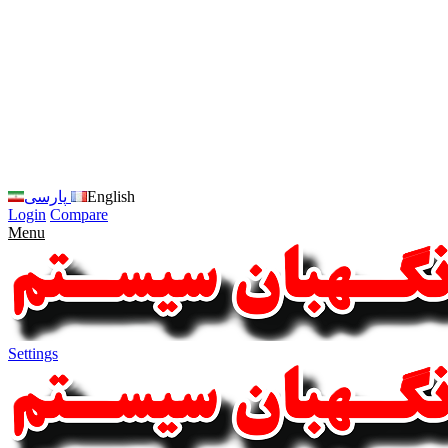
زبان
سایت
را
به
فارسی
تغییر
دهید
متوجه
شدم
English
پارسی
Login
Compare
Menu
Settings