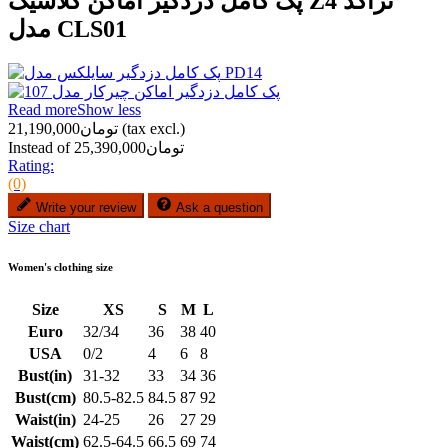
پک کامل دزدگیر اماکن کلاسیک Z4 تراکد
مدل CLS01
Read more
Show less
(tax excl.)
تومان21,190,000
Instead of تومان25,390,000
Rating:
(0)
Write your review
Ask a question
Size chart
Women's clothing size
Size
XS
S
M
L
Euro
32/34
36
38
40
USA
0/2
4
6
8
Bust(in)
31-32
33
34
36
Bust(cm)
80.5-82.5
84.5
87
92
Waist(in)
24-25
26
27
29
Waist(cm)
62.5-64.5
66.5
69
74