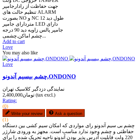
ولت DC خروجی TAMPER
جهت حفاظت از رادارجامپر
تنظیم حالت های ALARM
بصورت NO و NC طول دید 12
متردارای جامپر LED دارای
جامپر پالس زاویه دید 90 درجه
چشم اماکن,چشمی...
Add to cart
Love
You may also like
Love
چشم بیسیم آندونو,ONDONO
نمایندگی دزدگیر کلاسیک تهران
(tax excl.)
تومان2,400,000
Rating:
(0)
Write your review
Ask a question
(1)
چشم بی سیم آندونو رای مواردی که امکان سیم کشی بین دستگاه
حفاظتی و چشم وجود ندارد مناسب است. مجهز به ورودی شارژر
220 ولت قابلیت آدرس پذیر بودن آندونو ناحیه تحریک شده را برای