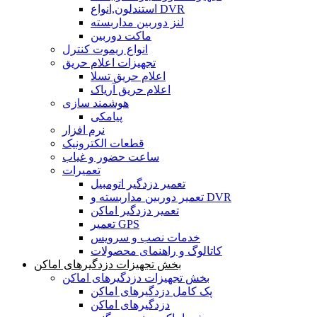
استندلون,انواع DVR
لنز دوربین مداربسته
ماکت دوربین
انواع ریموت کنترل
تجهیزات اعلام حریق
اعلام حریق تسلا
اعلام حریق آریاک
هوشمند سازی
پیامکی
نرم افزار
قطعات الکترونیک
ساعت حضور و غیاب
تعمیرات
تعمیر دزدگیر اتومبیل
تعمیر دوربین مداربسته و DVR
تعمیر دزدگیر اماکن
تعمیر GPS
خدمات نصب و سرویس
کاتالوگ و راهنمای محصولات
بخش تجهیزات دزدگیرهای اماکن
بخش تجهیزات دزدگیرهای اماکن
پک کامل دزدگیرهای اماکن
دزدگیرهای اماکن