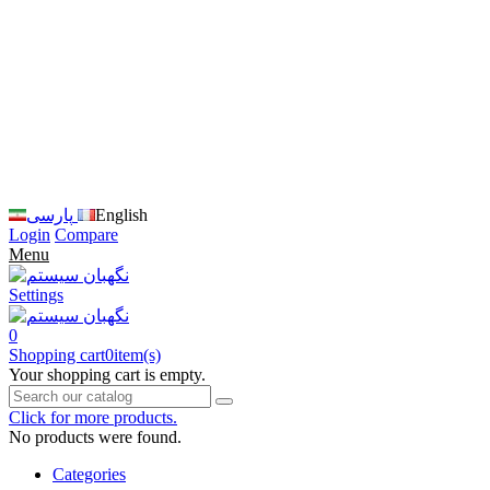
زبان
سایت
را
به
فارسی
تغییر
دهید
متوجه
شدم
English
پارسی
Login
Compare
Menu
Settings
0
Shopping cart
0
item(s)
Your shopping cart is empty.
Click for more products.
No products were found.
Categories