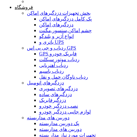
خانه
فروشگاه
بخش تجهیزات دزدگیرهای اماکن
پک کامل دزدگیرهای اماکن
دزدگیرهای اماکن
چشم اماکن,سنسور,مگنت
انواع آژیر و بلندگو
باتری و UPS
ردیاب و جی پی اس GPS
GPS فابریک خودرو
ردیاب موتور سیکلت
ردیاب آهنربایی
ردیاب باسیم
ردیاب ناوگان حمل و نقل
دزدگیرهای اتومبیل
دزدگیرهای تصویری
دزدگیرهای ساده
دزدگیرفابریک
نصب دزدگیر خودرو
لوازم جانبی دزدگیر خودرو
دوربین های مداربسته
پک دوربین مداربسته
دوربین های مداربسته
تجهیرات مورد نیاز مدار بسته