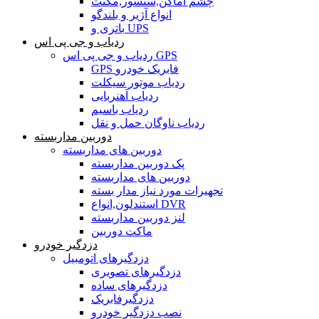
چشم اماکن,سنسور,مگنت
انواع آژیر و بلندگو
باتری و UPS
ردیاب و جی پی اس
ردیاب و جی پی اس GPS
GPS فابریک خودرو
ردیاب موتور سیکلت
ردیاب آهنربایی
ردیاب باسیم
ردیاب ناوگان حمل و نقل
دوربین مداربسته
دوربین های مداربسته
پک دوربین مداربسته
دوربین های مداربسته
تجهیرات مورد نیاز مدار بسته
استندلون,انواع DVR
لنز دوربین مداربسته
ماکت دوربین
دزدگیر خودرو
دزدگیرهای اتومبیل
دزدگیرهای تصویری
دزدگیرهای ساده
دزدگیرفابریک
نصب دزدگیر خودرو