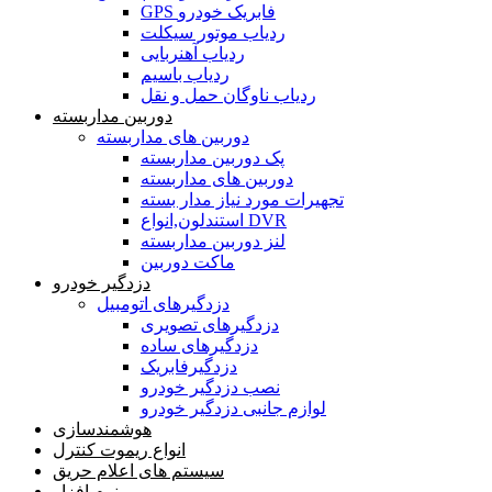
GPS فابریک خودرو
ردیاب موتور سیکلت
ردیاب آهنربایی
ردیاب باسیم
ردیاب ناوگان حمل و نقل
دوربین مداربسته
دوربین های مداربسته
پک دوربین مداربسته
دوربین های مداربسته
تجهیرات مورد نیاز مدار بسته
استندلون,انواع DVR
لنز دوربین مداربسته
ماکت دوربین
دزدگیر خودرو
دزدگیرهای اتومبیل
دزدگیرهای تصویری
دزدگیرهای ساده
دزدگیرفابریک
نصب دزدگیر خودرو
لوازم جانبی دزدگیر خودرو
هوشمندسازی
انواع ریموت کنترل
سیستم های اعلام حریق
نرم افزار