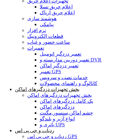
تجهیزات اعلام حریق
اعلام حریق تسلا
اعلام حریق آریاک
هوشمند سازی
پیامکی
نرم افزار
قطعات الکترونیک
ساعت حضور و غیاب
تعمیرات
تعمیر دزدگیر اتومبیل
تعمیر دوربین مداربسته و DVR
تعمیر دزدگیر اماکن
تعمیر GPS
خدمات نصب و سرویس
کاتالوگ و راهنمای محصولات
بخش تجهیزات دزدگیرهای اماکن
بخش تجهیزات دزدگیرهای اماکن
پک کامل دزدگیرهای اماکن
دزدگیرهای اماکن
چشم اماکن,سنسور,مگنت
انواع آژیر و بلندگو
باتری و UPS
ردیاب و جی پی اس
ردیاب و جی پی اس GPS