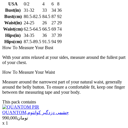
USA
0/2
4
6
8
Bust(in)
31-32
33
34
36
Bust(cm)
80.5-82.5
84.5
87
92
Waist(in)
24-25
26
27
29
Waist(cm)
62.5-64.5
66.5
69
74
Hips(in)
34-35
36
37
39
Hips(cm)
87.5-89.5
91.5
94
99
How To Measure Your Bust
With your arms relaxed at your sides, measure around the fullest part
of your chest.
How To Measure Your Waist
Measure around the narrowest part of your natural waist, generally
around the belly button. To ensure a comfortable fit, keep one finger
between the measuring tape and your body.
This pack contains
QUANTOM,چشمی دزدگیر کوانتوم
تومان990,000
x 1