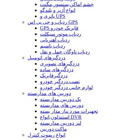
چشم اماکن,سنسور,مگنت
انواع آژیر و بلندگو
باتری و UPS
ردیاب و جی پی اس GPS
GPS فابریک خودرو
ردیاب موتور سیکلت
ردیاب آهنربایی
ردیاب باسیم
ردیاب ناوگان حمل و نقل
دزدگیرهای اتومبیل
دزدگیرهای تصویری
دزدگیرهای ساده
دزدگیرفابریک
نصب دزدگیر خودرو
لوازم جانبی دزدگیر خودرو
دوربین های مداربسته
پک دوربین مداربسته
دوربین های مداربسته
تجهیرات مورد نیاز مدار بسته
استندلون,انواع DVR
لنز دوربین مداربسته
ماکت دوربین
انواع ریموت کنترل