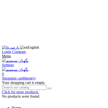
زبان
سایت
را
به
فارسی
تغییر
دهید
متوجه
شدم
English
پارسی
Login
Compare
Menu
Settings
0
Shopping cart
0
item(s)
Your shopping cart is empty.
Click for more products.
No products were found.
Home