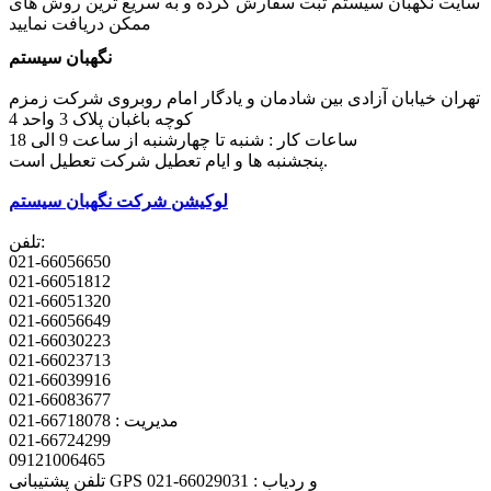
سایت نگهبان سیستم ثبت سفارش کرده و به سریع ترین روش های
ممکن دریافت نمایید
نگهبان سیستم
تهران خیابان آزادی بین شادمان و یادگار امام روبروی شرکت زمزم
کوچه باغبان پلاک 3 واحد 4
ساعات کار : شنبه تا چهارشنبه از ساعت 9 الی 18
پنجشنبه ها و ایام تعطیل شرکت تعطیل است.
لوکیشن شرکت نگهبان سیستم
تلفن:
021-66056650
021-66051812
021-66051320
021-66056649
021-66030223
021-66023713
021-66039916
021-66083677
مدیریت : 66718078-021
021-66724299
09121006465
تلفن پشتیبانی GPS و ردیاب : 66029031-021