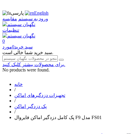
English
پارسی
ورود به سیستم
مقایسه
تنظیمات
0
سبد خرید
0
مورد
سبد خرید شما خالی است.
برای محصولات بیشتر کلیک کنید.
No products were found.
خانه
/
تجهیزات دزدگیرهای اماکن
/
پک دزدگیر اماکن
/
پک کامل دزدگیر اماکن فایروال F9 مدل FS01