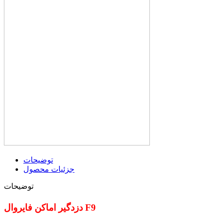
توضیحات
جزئیات محصول
توضیحات
دزدگیر اماکن فایروال F9