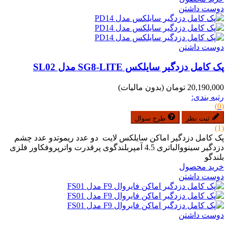
دوست داشتن
دوست داشتن
پک کامل دزدگیر سایلکس SG8-LITE مدل SL02
20,190,000 تومان
(بدون مالیات)
رتبه بندی:
(0)
ثبت نظر
طرح سوال
(1)
پک کامل دزدگیر اماکن سایلکس لایت دو عدد ریموتدو عدد چشم
دزدگیر سینووالباتری 4.5 آمپربلندگوی پرقدرت واترپروفکاور فلزی
بلندگو
خرید محصول
دوست داشتن
دوست داشتن