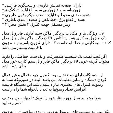
* دارای صفحه نمایش فارسی و سخنگوی فارسی
* ۸ زون باسیم و ۸ زون بی سیم با قابلیت تفکیک
* شنود صدای محیط و قابلیت نصب میکروفون خارجی
* هشدار قطع برق، خط تلفن و ضعیف شدن باطری
* ۴ رمز مستقل جهت کنترل ۴ بخش مجزا
ویژگی ها و امکانات دزدگیر اماکن سیم کارتی فایروال مدل F9
دزدگیر اماکن فایر وال مدل F9 یک ماژول مرکزی همراه با تلفن
کننده سیمکارتی و خط ثابت است که دارای 4 زون باسیم و سه زون
با قابلیت بیسیم می باشد
اگر قصد نصب یک سیستم ضدسرقت و یک ست حفاظتی را دارید
دزدگیر اماکن فایر وال سیم کارت خور مدل F9 میتواند گزینه خوبی
برای شما باشد
این دستگاه دارای دو عدد ریموت کنترل جهت فعال و غیر فعال
کردن دستگاه و سایر تنظیمات می باشد البته در صورتیکه شما به
ریموت کنترل های بیشتری نیاز داشته باشید این دستگاه قابلیت
افزایش تعداد ریموتها به تعداد دلخواه شما را داراست
شما میتوانید محل مورد نظر خود را به یک تا چهار زون مختلف
تقسیم نمایید
مثلا میتوانید سنسورهای مربوط به درب ورودی ساختمان را به زون