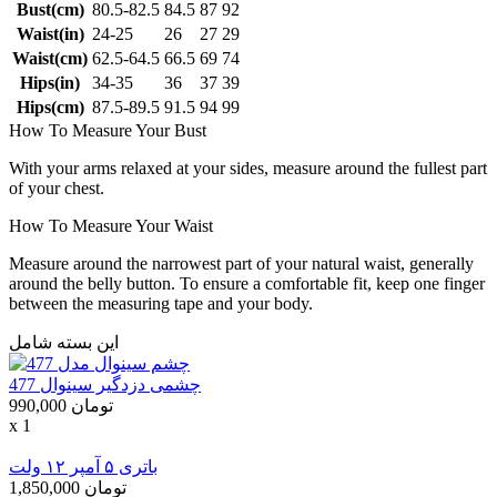
Bust(cm)
80.5-82.5
84.5
87
92
Waist(in)
24-25
26
27
29
Waist(cm)
62.5-64.5
66.5
69
74
Hips(in)
34-35
36
37
39
Hips(cm)
87.5-89.5
91.5
94
99
How To Measure Your Bust
With your arms relaxed at your sides, measure around the fullest part
of your chest.
How To Measure Your Waist
Measure around the narrowest part of your natural waist, generally
around the belly button. To ensure a comfortable fit, keep one finger
between the measuring tape and your body.
این بسته شامل
چشمی دزدگیر سینوال 477
990,000 تومان
x 1
باتری ۵ آمپر ۱۲ ولت
1,850,000 تومان