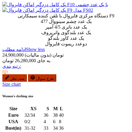
دستگاه مرکزی فایروال با تلفن کننده سیمکارتی F9
یک عدد چشم سینووال 477
یک عدد باتری 4/5 آمپر
یک عدد بلندگوی واترپروف
یک عدد کاور بلندگو
دوعدد ریموت فایروال
Show less
ادامه مطلب
24,900,000 تومان
(بدون مالیات)
به جای 26,280,000 تومان
رتبه بندی:
(0)
طرح سوال
ثبت نظر
Size chart
Women's clothing size
Size
XS
S
M
L
Euro
32/34
36
38
40
USA
0/2
4
6
8
Bust(in)
31-32
33
34
36