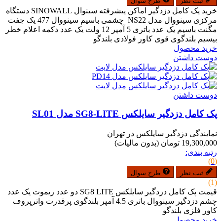
ثبت نظر
طرح سوال
خرید پک کامل دزدگیر اماکن پیشرفته سینوال SINOWALL دستگاه
مرکزی سینووال مدل NS22 چشمی باسیم سینووال 477 یک جفت
مگنت باسیم یک عدد باتری 5 آمپر 12 ولت یک عدد دکمه اعلام خطر
بیسیم بلندگوی قوی کاور فولادی بلندگو
خرید محصول
دوست داشتن
دوست داشتن
پک کامل دزدگیر سایلکس SG8-LITE مدل SL01
نمایندگی دزدگیر سایلکس در تهران
19,300,000 تومان
(بدون مالیات)
رتبه بندی:
(0)
ثبت نظر
طرح سوال
(1)
قیمت پک کامل دزدگیر سایلکس SG8 LITE دو عدد ریموت یک عدد
چشم دزدگیر سینووال باتری 4.5 آمپر بلندگوی پرقدرت واترپروف
کاور فلزی بلندگو
خرید محصول