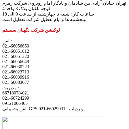
تهران خیابان آزادی بین شادمان و یادگار امام روبروی شرکت زمزم
کوچه باغبان پلاک 3 واحد 4
ساعات کار : شنبه تا چهارشنبه از ساعت 9 الی 18
پنجشنبه ها و ایام تعطیل شرکت تعطیل است.
لوکیشن شرکت نگهبان سیستم
تلفن:
021-66056650
021-66051812
021-66051320
021-66056649
021-66030223
021-66023713
021-66039916
021-66083677
مدیریت :
66718078-021
021-66724299
09121006465
تلفن پشتیبانی GPS و ردیاب : 66029031-021