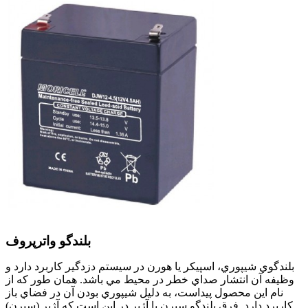
بلندگو واترپروف
بلندگوي شيپوري، اسپيكر يا هورن در سيستم دزدگير كاربرد دارد و
وظيفه آن انتشار صداي خطر در محيط مي باشد. همان طور كه از
نام اين محصول پيداست، به دليل شيپوري بودن آن در فضاي باز
كاربرد دارد. فرق بلندگو سيرن يا آژير در اين است كه آژير (سيرن)