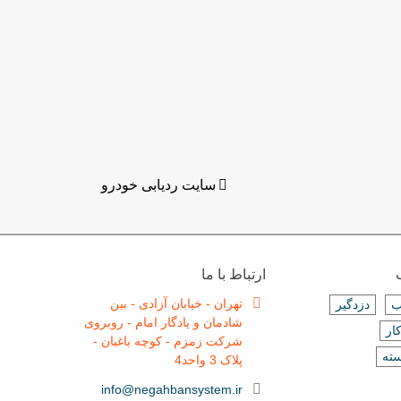
سایت ردیابی خودرو
ارتباط با ما
تهران - خیابان آزادی - بین
ب
دزدگیر
شادمان و یادگار امام - روبروی
ار
شرکت زمزم - کوچه باغبان -
سته
پلاک 3 واحد4
info@negahbansystem.ir