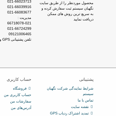
021-66023713
محصول موردنظر را از طریق سایت
021-66039916
نگهبان سیستم ثبت سفارش کرده و
021-66083677
به سریع ترین روش های ممکن
مدیریت :
دریافت نمایید
66718078-021
021-66724299
09121006465
تلفن پشتیبانی GPS و ردیاب : 66029031-021
پشتیبانی
حساب کاربری
شرایط نمایندگی شرکت نگهبان
فروشگاه
سیستم
حساب کاربری من
تماس با ما
سفارشات من
نقشه سایت
آدرس‌های من
تمدید اشتراک ردیاب GPS