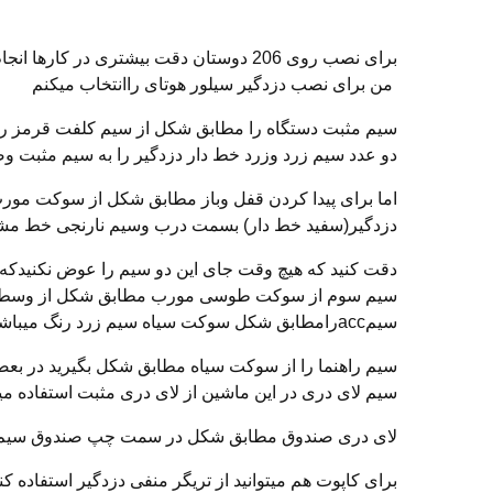
برای نصب روی 206 دوستان دقت بیشتری در کارها انجام دهند که با یک اشتباه کوچک خسارت زیادی به خود و مشتری وارد نکنید
من برای نصب دزدگیر سیلور هوتای راانتخاب میکنم
سیم مثبت دستگاه را مطابق شکل از سیم کلفت قرمز رن
دو عدد سیم زرد وزرد خط دار دزدگیر را به سیم مثبت و
اما برای پیدا کردن قفل وباز مطابق شکل از سوکت 
دزدگیر(سفید خط دار) بسمت درب وسیم نارنجی خط م
دقت کنید که هیچ وقت جای این دو سیم را عوض نکنیدکه
سیم سوم از سوکت طوسی مورب مطابق شکل از وسط قط
سیمaccرامطابق شکل سوکت سیاه سیم زرد رنگ میباشد
سیم راهنما را از سوکت سیاه مطابق شکل بگیرید در بعضی
سیم لای دری در این ماشین از لای دری مثبت استفاده میش
لای دری صندوق مطابق شکل در سمت چپ صندوق سیم ق
برای کاپوت هم میتوانید از تریگر منفی دزدگیر استفاده کن